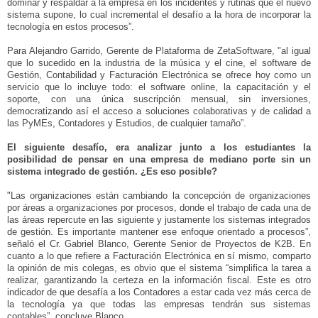
dominar y respaldar a la empresa en los incidentes y rutinas que el nuevo
sistema supone, lo cual incremental el desafío a la hora de incorporar la
tecnología en estos procesos”.
Para Alejandro Garrido, Gerente de Plataforma de ZetaSoftware, "al igual
que lo sucedido en la industria de la música y el cine, el software de
Gestión, Contabilidad y Facturación Electrónica se ofrece hoy como un
servicio que lo incluye todo: el software online, la capacitación y el
soporte, con una única suscripción mensual, sin inversiones,
democratizando así el acceso a soluciones colaborativas y de calidad a
las PyMEs, Contadores y Estudios, de cualquier tamaño”.
El siguiente desafío, era analizar junto a los estudiantes la
posibilidad de pensar en una empresa de mediano porte sin un
sistema integrado de gestión. ¿Es eso posible?
"Las organizaciones están cambiando la concepción de organizaciones
por áreas a organizaciones por procesos, donde el trabajo de cada una de
las áreas repercute en las siguiente y justamente los sistemas integrados
de gestión. Es importante mantener ese enfoque orientado a procesos”,
señaló el Cr. Gabriel Blanco, Gerente Senior de Proyectos de K2B. En
cuanto a lo que refiere a Facturación Electrónica en sí mismo, comparto
la opinión de mis colegas, es obvio que el sistema “simplifica la tarea a
realizar, garantizando la certeza en la información fiscal. Este es otro
indicador de que desafía a los Contadores a estar cada vez más cerca de
la tecnología ya que todas las empresas tendrán sus sistemas
contables”, concluye Blanco.