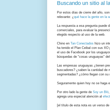
Buscando un sitio al l
Por estos días de cierre del año, s
relevante: ¿
qué hace la gente en la 
La respuesta a esa pregunta puede dar
comerciales, para evaluar la presenc
elegido respecto al uso de la web.
Chino en
Tan Conectados
hizo un int
ha tenido el Plan Ceibal con sus XO 
el uso de Facebook por los uruguayos,
búsquedas de "cosas uruguayas" de
Las empresas uruguayas ¿tienen pre
buscadores? ¿saben la cantidad de n
segmentadas? ¿cómo llegan con su m
Seguramente quien hoy no se haga e
Por otro lado la gente de
Soy un Bló
agrega una especial atención al
efec
[el título de esta nota es un verso d
.