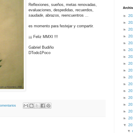
Reflexiones, sueños, metas renovadas,
Archiv
evaluaciones, despedidas, recuerdos,
saudade
, abrazos, reencuentros ...
►
20
►
20
es momento para festejar y compartir.
►
20
►
20
¡¡¡ Feliz MMXI !!!
►
20
Gabriel Budiño
►
20
DTodo1Poco
►
20
►
20
►
20
►
20
►
20
►
20
►
20
►
20
comentarios
►
20
►
20
▼
20
▼