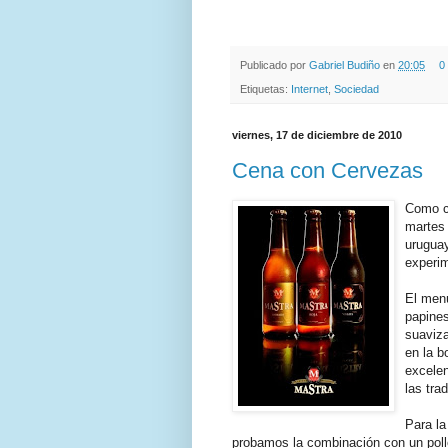
.
Publicado por
Gabriel Budiño
en
20:05
0
Etiquetas:
Internet
,
Sociedad
viernes, 17 de diciembre de 2010
Cena con Cervezas
Como c
martes 
urugua
experi
El menú
papine
suaviza
en la b
excelen
las tra
Para la
probamos la combinación con un pollo