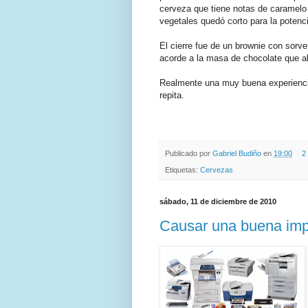
cerveza que tiene notas de caramelo
vegetales quedó corto para la potenc
El cierre fue de un brownie con sorv
acorde a la masa de chocolate que al
Realmente una muy buena experiencia
repita.
.
.
Publicado por
Gabriel Budiño
en
19:00
2
Etiquetas:
Cervezas
sábado, 11 de diciembre de 2010
Causar una buena imp