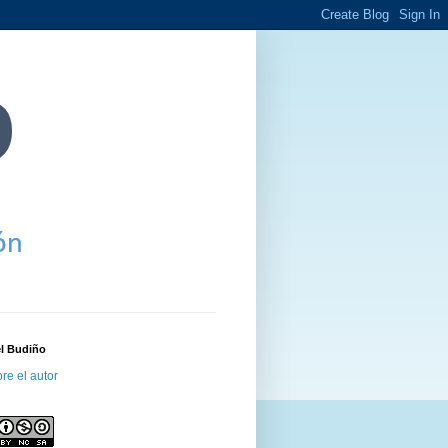
el Budiño
re el autor