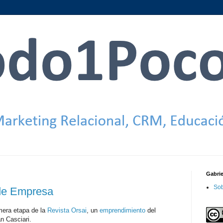
Gabri
Sob
de Empresa
mera etapa de la
Revista Orsai
, un
emprendimiento
del
n Casciari.