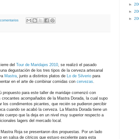
►
20
►
20
►
20
 comentarios
ierre del
Tour de Maridajes 2010
, se realizó el pasado
una degustación de los tres tipos de la cerveza artesanal
ya
Mastra
, junto a distintos platos de
Lo de Silverio
para
mentar en el arte de combinar comidas con
cervezas
.
 propuesto para este taller de maridaje comenzó con
s crocantes acompañados de la Mastra Dorada, la cual supo
r los condimentos picantes, que recién se pudieron percibir
oca cuando se acabó la cerveza. La Mastra Dorada tiene un
te cuerpo que la deja en un nivel muy superior respecto a
dicionales lagers del mercado local.
 Mastra Roja se presentaron dos propuestas. Por un lado
 en salsa de citricos que estuvo excelente para esta