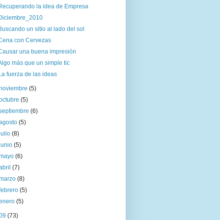
Recuperando la idea de Empresa
Diciembre_2010
Buscando un sitio al lado del sol
Cena con Cervezas
Causar una buena impresión
Algo más que un simple tic
La fuerza de las ideas
noviembre
(5)
octubre
(5)
septiembre
(6)
agosto
(5)
julio
(8)
junio
(5)
mayo
(6)
abril
(7)
marzo
(8)
febrero
(5)
enero
(5)
09
(73)