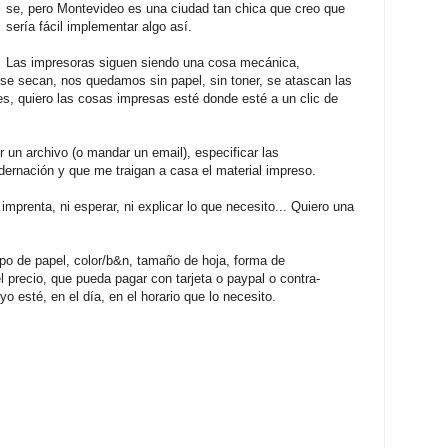
se, pero Montevideo es una ciudad tan chica que creo que
sería fácil implementar algo así.
Las impresoras siguen siendo una cosa mecánica,
e se secan, nos quedamos sin papel, sin toner, se atascan las
es, quiero las cosas impresas esté donde esté a un clic de
ir un archivo (o mandar un email), especificar las
dernación y que me traigan a casa el material impreso.
 imprenta, ni esperar, ni explicar lo que necesito... Quiero una
ipo de papel, color/b&n, tamaño de hoja, forma de
 precio, que pueda pagar con tarjeta o paypal o contra-
o esté, en el día, en el horario que lo necesito.