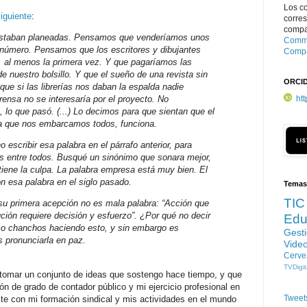
Los c
siguiente
:
corre
compar
estaban planeadas. Pensamos que venderíamos unos
Commo
r número. Pensamos que los escritores y dibujantes
Compa
o, al menos la primera vez. Y que pagaríamos las
e nuestro bolsillo. Y que el sueño de una revista sin
ORCI
 que si las librerías nos daban la espalda nadie
ht
ensa no se interesaría por el proyecto. No
lo que pasó. (...) Lo decimos para que sientan que el
la que nos embarcamos todos, funciona.
 escribir esa palabra en el párrafo anterior, para
s entre todos. Busqué un sinónimo que sonara mejor,
 tiene la culpa. La palabra empresa está muy bien. El
n esa palabra en el siglo pasado.
Temas
TIC
su primera acepción no es mala palabra: “Acción que
ución requiere decisión y esfuerzo”. ¿Por qué no decir
Edu
o chanchos haciendo esto, y sin embargo es
Gest
 pronunciarla en paz.
Vide
Cerve
TVDigit
tomar un conjunto de ideas que sostengo hace tiempo, y que
n de grado de contador público y mi ejercicio profesional en
Tweet
aste con mi formación sindical y mis actividades en el mundo