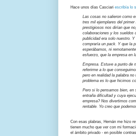
Hace unos días Casciari
escribía lo 
Las cosas no salieron como 
tres mil ejemplares del prime
prestigiosos nos dirían que n
colaboraciones y los sueldos d
publicidad era solo nuestro. Y
compraría un pack. Y que la pr
esperábamos, ni remotamente, 
esfuerzo, que la empresa en 
Empresa
. Estuve a punto de no
referirme a lo que conseguimo
pero en realidad la palabra no
problema es lo que hicimos co
Pero si lo pensamos bien, en 
entraña dificultad y cuya ejec
empresa
? Nos divertimos com
rentable. Yo creo que podemos
Con esas plabras, Hernán me hizo re
tienen mucho que ver con mi formació
el ámbito privado - en posible contr