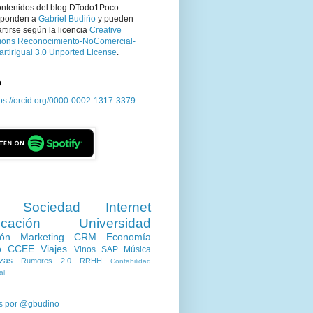
ontenidos del blog DTodo1Poco
sponden a
Gabriel Budiño
y pueden
tirse según la licencia
Creative
ns Reconocimiento-NoComercial-
rtirIgual 3.0 Unported License
.
D
tps://orcid.org/0000-0002-1317-3379
Sociedad
Internet
cación
Universidad
ión
Marketing
CRM
Economía
o
CCEE
Viajes
Vinos
SAP
Música
zas
Rumores 2.0
RRHH
Contabilidad
al
s por @gbudino