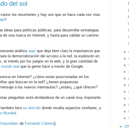
ado del sol
on varios los resumenes y hay uno que se hace cada vez mas
web
?
 ideas para políticas públicas, para desarrollar estrategias
ia de una marca en Internet, y hasta para validar un camino
eresante análisis
aquí
que deja bien claro la importancia que
►
para la democratización del acceso a la red, la explosión en
►
 el interés por los juegos en la web, y la gran cantidad de
►
l
mundo real
que la gente hace a través de Google.
►
sencia en Internet? ¿cómo estan posicionadas en los
►
iños que buscan en la red? ¿tienen propuestas
►
ensaje a los nuevos internautas? ¿están¿ ¿qué ofrecen?
►
stas preguntas está olvidandose de un canal muy imporante.
►
►
, también hizo
su artículo
donde resalta aspectos similares, y
►
to Mundial
.
►
e
Imposibles
de
Fernando Cabrera
]
►
20