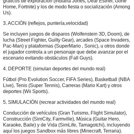
gráficos de exploración (Indiana Jones, Dear Esther, Gone
Home, Fortnite) y los de modo fiesta o socialización (Among
Us).
3. ACCIÓN (reflejos, puntería,velocidad)
Se incluyen juegos de disparos (Wolfenstein 3D, Doom), de
lucha (Street Fighter, Guilty Gear), arcades (Space Invaders,
Pac-Man) y plataformas (SuperMario , Sonic), u otros donde
el jugador controla a un personaje que debe avanzar por el
escenario evitando obstáculos (Fall Guys).
4. DEPORTE (simulan deportes del mundo real)
Fútbol (Pro Evolution Soccer, FIFA Series), Basketball (NBA
Live), Tenis (Super Tennis), Carreras (Mario Kart) y otros
deportes (Wii Sports).
5. SIMULACIÓN (recrear actividades del mundo real)
Conducción de vehículos (Gran Turismo, Flight Simulator),
Construcción (SimCity, Farmville), Música (Guitar Hero,
Karaoke, Baile) y de Vida (SimLife, Tamagotchi), incluyendo
aquí los juegos Sandbox más libres (Minecraft, Terraria).