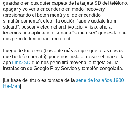
guardarlo en cualquier carpeta de la tarjeta SD del teléfono,
apagar y volver a encenderlo en modo "recovery"
(presionando el botón menú y el de encendido
simultáneamente), elegir la opción "apply update from
sdcard", buscar y elegir el archivo .zip, y listo: ahora
tenemos una aplicación llamada "superuser" que es la que
nos permite funcionar como root.
Luego de todo eso (bastante más simple que otras cosas
que he leído por ahí), podemos instalar desde el market la
app
Link2SD
que nos permitirá mover a la tarjeta SD la
instalación de Google Play Service y también congelarla.
[La frase del título es tomada de la
serie de los años 1980
He-Man
]
App Root, Android Acceso, Root Apps, Android Software,
Rootear mi android, unlock android, dispositivos android,
google apps, play android, gingerbread android, rootear
anroid, root access anroid, app root android, android root
apps
.
.