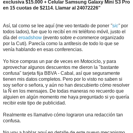
exclusiva $15.000 + Celular Samsung Galaxy Mini S3 Pro
en 15 cuotas de $2114. Llamar al 24072226"
Así, tal como se lee aquí (me veo tentado de poner
"
sic
"
por
todos lados), fue que lo recibí en mi teléfono móvil, justo el
día del
eroadshow
(evento sobre
e-commerce
organizado
por la Cuti). Parecía como la antítesis de todo lo que se
venía hablando en esas conferencias.
Yo hice compras un par de veces en Motociclo, y para
aprovechar algunos descuentos me dieron la "bastante
confusa" tarjeta fija BBVA - Cabal, así que seguramente
tienen mis datos completos. Pero por lo visto no saben si
soy señor o señora, y aún no han descubierto cómo resolver
la Ñ en los mensajes. De todas maneras no recuerdo que
alguien en algún momento me haya preguntado si yo quería
recibir este tipo de publicidad.
Realmente es llamativo cómo lograron una redacción tan
confusa.
No voy a hablar aquí en detalle de este nuevo mecanismo