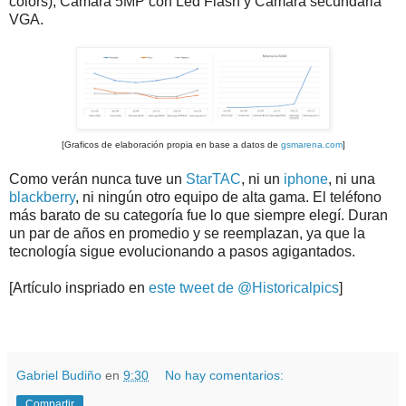
colors), Cámara 5MP con Led Flash y Camara secundaria
VGA.
[Graficos de elaboración propia en base a datos de
gsmarena.com
]
Como verán nunca tuve un
StarTAC
, ni un
iphone
, ni una
blackberry
, ni ningún otro equipo de alta gama. El teléfono
más barato de su categoría fue lo que siempre elegí. Duran
un par de años en promedio y se reemplazan, ya que la
tecnología sigue evolucionando a pasos agigantados.
[Artículo inspriado en
este tweet de @Historicalpics
]
.
.
Gabriel Budiño
en
9:30
No hay comentarios:
Compartir