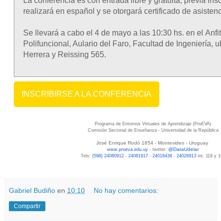
La conferencia es
con entrada libre y gratuita, previa insc
realizará en español
y se otorgará certificado de asistenc
S
e llevará a cabo el 4 de mayo a las 10:30 hs. en el Anfit
Polifuncional, Aulario del Faro, Facultad de Ingeniería, 
Herrera y Reissing 565.
INSCRIBIRSE A LA CONFERENCIA
Programa de Entornos Virtuales de Aprendizaje (ProEVA)
Comisión Sectorial de Enseñanza - Universidad de la República
José Enrique Rodó 1854 - Montevideo - Uruguay
@
DataUdelar
www.proeva.edu.uy
-
twitter:
Tels:
(598) 24080912
-
24081917
-
24018438
-
24026913
int. 118 y 
Gabriel Budiño
en
10:10
No hay comentarios:
Compartir