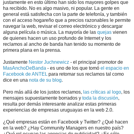
justamente en esto último han sido los mayores golpes que
ha recibido. No es algo masivo, ni popular. La gente en
general está satisfecha con la parte de telefonía, y también
con el acceso hogareño que a precios razonables le permite
navegar la web, revisar el correo electrónico y descargar
alguna película o música. La mayoría de las
quejas
vienen
de quienes hacen un uso profundo de Internet y los
reclamos al ancho de banda han tenido su momento de
primera plana en la prensa.
Justamente
Nestor Juchnewicz
- el principal promotor de
MasAnchoDeBanda
- es uno de los que tomó
el espacio en
Facebook de ANTEL
para retomar sus reclamos tal como
dice en una
nota de su blog
.
Pero más allá de los justos reclamos,
las críticas al logo
, los
mensajes supuestamente borrados y
toda la discusión
,
resulta por demás interesante analizar estas primeras
experiencias de empresas uruguayas en la web 2.0.
¿Qué empresas están en Facebook y Twitter? ¿Qué hacen
en la web? ¿Hay Community Managers en nuestro país?
¿Qué rol ocupan las agencias de publicidad? ¿Es sólo