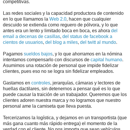
competitivas.
Las redes sociales y la capacidad productora de contenido
en lo que llamamos la
Web 2.0
, hacen que cualquier
descuido se extienda como reguero de pólvora, y lo que
antes era un lento y limitado boca en boca, es ahora
del
email a decenas de casillas
,
del status de facebook a
cientos de usuarios
,
del blog a miles
,
del twitt al mundo
.
Pagamos
sueldos bajos
, y lo que ahorramos en la nómina
intentamos compensarlo con discursos de
capital humano
.
Asumimos una rotación de personal que impide fidelizar
clientes, pues eso no se logra sin fidelizar empleados.
Gastamos en
controles
, jerarquías, cámaras y lectores de
huellas dactilares, sin detenernos a pensar qué es lo que
puede causar la traición de un trabajador. Queremos que los
clientes adoren nuestra marca y no logramos que nuestro
personal ame la camiseta que lleva puesta.
Tercerizamos la logística, y dejamos en un transportista (que
más gana cuanto más rápido entrega) el momento de la
verdad con el cliente. No nos importa que sean vehículos