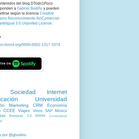
ontenidos del blog DTodo1Poco
sponden a
Gabriel Budiño
y pueden
tirse según la licencia
Creative
ns Reconocimiento-NoComercial-
rtirIgual 3.0 Unported License
.
D
tps://orcid.org/0000-0002-1317-3379
Sociedad
Internet
cación
Universidad
ión
Marketing
CRM
Economía
o
CCEE
Viajes
Vinos
SAP
Música
zas
Rumores 2.0
RRHH
Contabilidad
al
s por @gbudino