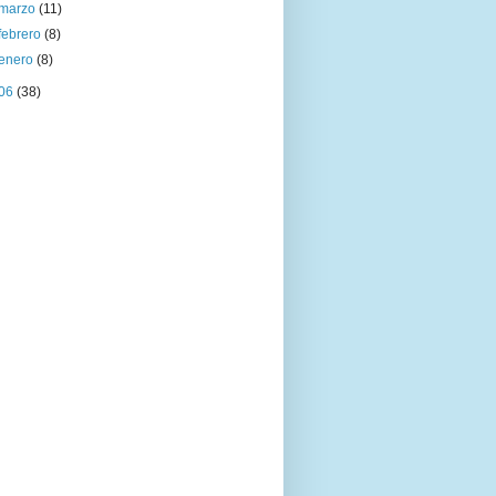
marzo
(11)
febrero
(8)
enero
(8)
06
(38)