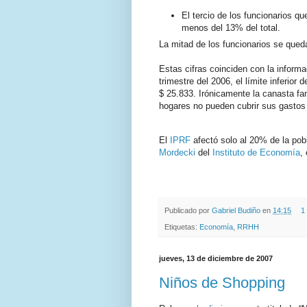
El tercio de los funcionarios 
menos del 13% del total.
La mitad de los funcionarios se queda
Estas cifras coinciden con la inform
trimestre del 2006, el límite inferior
$ 25.833. Irónicamente la canasta fa
hogares no pueden cubrir sus gastos
El
IPRF
afectó solo al 20% de la pob
Mordecki
del
Instituto de Economía
,
.
.
Publicado por
Gabriel Budiño
en
14:15
1
Etiquetas:
Economía
,
RRHH
jueves, 13 de diciembre de 2007
Niños de Shopping