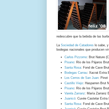
redescubre que la bebida de las burbu
La
Sociedad de Catadores
lo sabe, 
bodegas nacionales que producen v
Carlos Pizzorno
: Brut Nature 
Pisano
: Río de los Pájaros Brut
Santa Rosa
: Fond de Cave Bru
Bodegas Carrau
: Xacrat Extra 
Los Cerros de San Juan
: Pinot
Castillo Viejo
: Hasparren Brut 
Pisano
: Río de los Pájaros Bru
Varela Zarranz
: María Zarranz 
Juanicó
: Cuvée Castelar Extra
Santa Rosa
: Fond de Cave Bru
Juanicó
: Cuvée Castelar Brut R