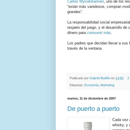
Carlos Wysokikamien
, uno de los re
“están más vanidosos, compran moda
grandes”.
La responsabilidad social empresarial
respeto del juego, y el desarrollo de
dinero para
consumir más
.
Los padres que decidan llevar a sus h
través de la ventana.
.
.
Publicado por
Gabriel Budiño
en
14:00
2
Etiquetas:
Economía
,
Marketing
martes, 11 de diciembre de 2007
De puerto a puerto
Cada vez 
whisky, y 