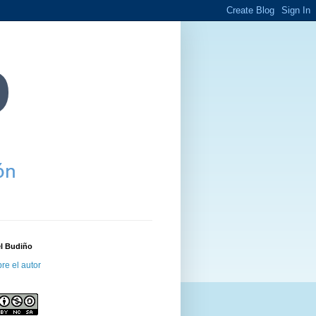
el Budiño
re el autor