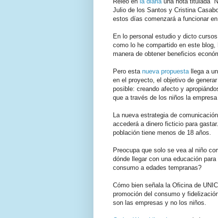
Releo en
la diaria
una nota titulada “
Julio de los Santos y Cristina Casab
estos días comenzará a funcionar en
En lo personal estudio y dicto cursos
como lo he compartido en este blog, 
manera de obtener beneficios económi
Pero esta
nueva propuesta
llega a un
en el proyecto, el objetivo de gener
posible: creando afecto y apropiándo
que a través de los niños la empresa
La nueva estrategia de comunicación,
accederá a dinero ficticio para gastar
población tiene menos de 18 años.
Preocupa que solo se vea al niño c
dónde llegar con una educación para
consumo a edades tempranas?
Cómo bien señala la Oficina de UNIC
promoción del consumo y fidelización
son las empresas y no los niños.