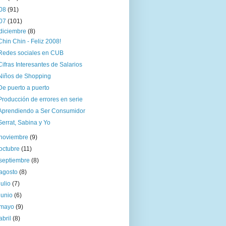
08
(91)
07
(101)
diciembre
(8)
Chin Chin - Feliz 2008!
Redes sociales en CUB
Cifras Interesantes de Salarios
Niños de Shopping
De puerto a puerto
Producción de errores en serie
Aprendiendo a Ser Consumidor
Serrat, Sabina y Yo
noviembre
(9)
octubre
(11)
septiembre
(8)
agosto
(8)
julio
(7)
junio
(6)
mayo
(9)
abril
(8)