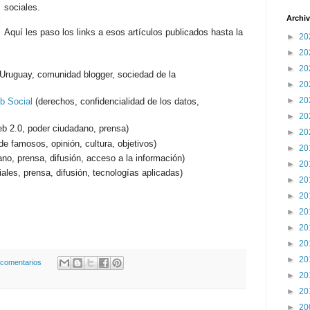
sociales.
Archiv
Aquí les paso los links a esos artículos publicados hasta la
►
20
►
20
►
20
Uruguay, comunidad blogger, sociedad de la
►
20
►
20
b Social
(derechos, confidencialidad de los datos,
►
20
eb 2.0, poder ciudadano, prensa)
►
20
de famosos, opinión, cultura, objetivos)
►
20
no, prensa, difusión, acceso a la información)
►
20
ales, prensa, difusión, tecnologías aplicadas)
►
20
►
20
►
20
►
20
►
20
►
20
 comentarios
►
20
►
20
►
20