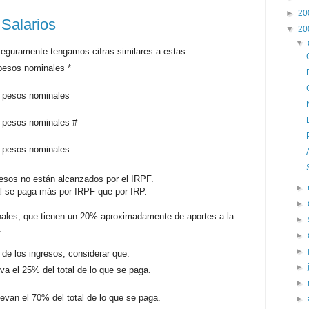
►
20
 Salarios
▼
20
▼
guramente tengamos cifras similares a estas:
pesos nominales *
 pesos nominales
 pesos nominales #
 pesos nominales
esos no están alcanzados por el IRPF.
►
ual se paga más por IRPF que por IRP.
►
nales, que tienen un 20% aproximadamente de aportes a la
►
.
►
►
n de los ingresos, considerar que:
►
eva el 25% del total de lo que se paga.
►
levan el 70% del total de lo que se paga.
►