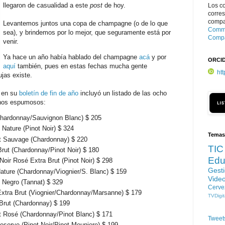
llegaron de casualidad a este
post
de hoy.
Los c
corre
compar
Levantemos juntos una copa de champagne (o de lo que
Commo
sea), y brindemos por lo mejor, que seguramente está por
Compa
venir.
Ya hace un año había hablado del champagne
acá
y por
ORCI
aquí
también, pues en estas fechas mucha gente
ht
jas existe.
y en su
boletín de fin de año
incluyó un listado de las ocho
inos espumosos:
(Chardonnay/Sauvignon Blanc) $ 205
 Nature (Pinot Noir) $ 324
Temas
t Sauvage (Chardonnay) $ 220
TIC
Brut (Chardonnay/Pinot Noir) $ 180
Edu
 Noir Rosé Extra Brut (Pinot Noir) $ 298
Gest
Nature (Chardonnay/Viognier/S. Blanc) $ 159
Vide
t Negro (Tannat) $ 329
Cerve
Extra Brut (Viognier/Chardonnay/Marsanne) $ 179
TVDigit
 Brut (Chardonnay) $ 199
t Rosé (Chardonnay/Pinot Blanc) $ 171
Tweet
eserve (Pinot Noir/Pinot Meuniere) $ 199