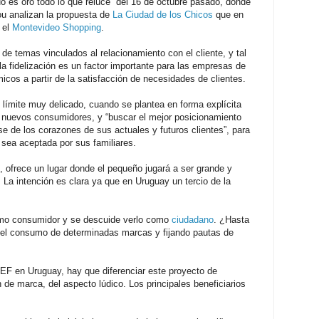
No es oro todo lo que reluce” del 16 de octubre pasado, donde
ou analizan la propuesta de
La Ciudad de los Chicos
que en
 el
Montevideo Shopping
.
 de temas vinculados al relacionamiento con el cliente, y tal
la fidelización es un factor importante para las empresas de
cos a partir de la satisfacción de necesidades de clientes.
 límite muy delicado, cuando se plantea en forma explícita
ar nuevos consumidores, y “buscar el mejor posicionamiento
se de los corazones de sus actuales y futuros clientes”, para
 sea aceptada por sus familiares.
 ofrece un lugar donde el pequeño jugará a ser grande y
. La intención es clara ya que en Uruguay un tercio de la
omo consumidor y se descuide verlo como
ciudadano
. ¿Hasta
 el consumo de determinadas marcas y fijando pautas de
EF en Uruguay, hay que diferenciar este proyecto de
 de marca, del aspecto lúdico. Los principales beneficiarios