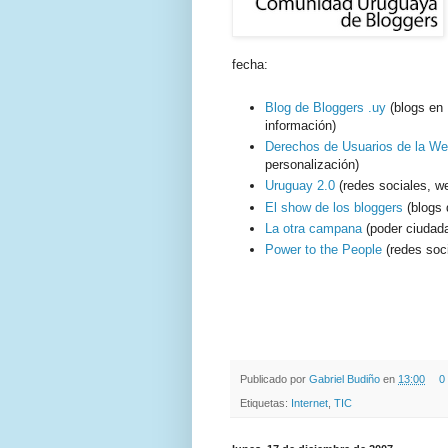
fecha:
Blog de Bloggers .uy
(blogs en 
información)
Derechos de Usuarios de la We
personalización)
Uruguay 2.0
(redes sociales, w
El show de los bloggers
(blogs 
La otra campana
(poder ciudada
Power to the People
(redes soci
.
.
Publicado por
Gabriel Budiño
en
13:00
0
Etiquetas:
Internet
,
TIC