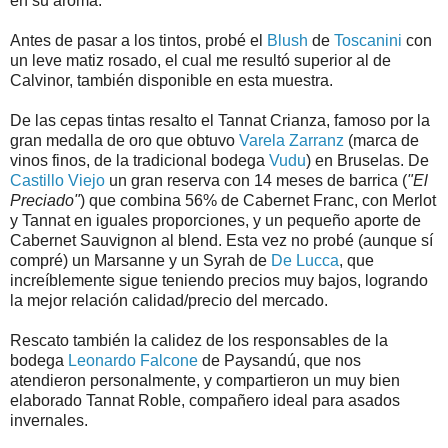
en su aroma.
Antes de pasar a los tintos, probé el
Blush
de
Toscanini
con
un leve matiz rosado, el cual me resultó superior al de
Calvinor, también disponible en esta muestra.
De las cepas tintas resalto el Tannat Crianza, famoso por la
gran medalla de oro que obtuvo
Varela Zarranz
(marca de
vinos finos, de la tradicional bodega
Vudu
) en Bruselas. De
Castillo Viejo
un gran reserva con 14 meses de barrica (
"El
Preciado"
) que combina 56% de Cabernet Franc, con Merlot
y Tannat en iguales proporciones, y un pequeño aporte de
Cabernet Sauvignon al blend. Esta vez no probé (aunque sí
compré) un Marsanne y un Syrah de
De Lucca
, que
increíblemente sigue teniendo precios muy bajos, logrando
la mejor relación calidad/precio del mercado.
Rescato también la calidez de los responsables de la
bodega
Leonardo Falcone
de Paysandú, que nos
atendieron personalmente, y compartieron un muy bien
elaborado Tannat Roble, compañero ideal para asados
invernales.
.