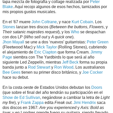
tapa mezcla de fotografía y collage realizada por
Peter
Blake
. Aquí recojo algunos de esos hechos, tamizados por
mis propios gustos musicales.
En el '67 muere
John Coltrane
, y nace
Kurt Cobain
. Los
Stones
lanzan tres discos (
Between the buttons
,
Flowers
, y
Their satanic majesties request
), y los
Who
se despachan
con dos LP (
Who sell out
y
A quick one
).
Jhon Mayall
se une a dos ‘nuevos’ guitarristas:
Peter Green
(Fleetwood Mac) y
Mick Taylor
(Rolling Stones), cubriendo
el alejamiento de
Eric Clapton
que forma Cream.
Jimmy
Page
siembra con The Yardbirds lo que será al año
siguiente Led Zeppelín, mientras
Jeff Beck
forma su propia
banda junto a
Rod Stewart
y
Ron Wood
. Los australianos
Bee Gees
tienen su primer disco británico, y
Joe Cocker
hace su debut.
En la costa oeste de Estados Unidos debutan los
Doors
(que sobre el final del año tendrán su participación en el
Show de Ed Sullivan
, negándose a cambiar la letra de
Light
my fire
), y
Frank Zappa
edita
Freak out
.
Jimi Hendrix
saca
dos discos en 1967:
Are you experienced
y
Axis: Bold as
love
; y en Londres prende fuego su guitarra, siendo llevado