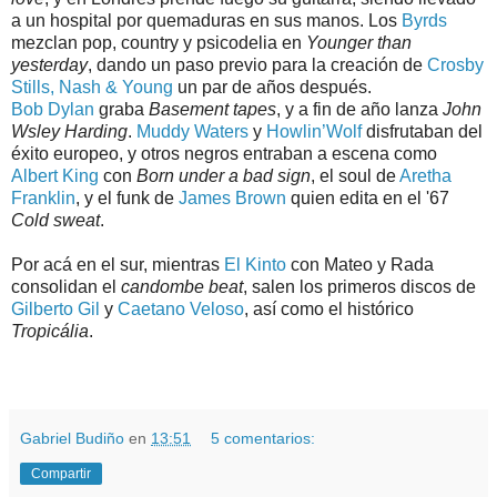
a un hospital por quemaduras en sus manos. Los
Byrds
mezclan pop, country y psicodelia en
Younger than
yesterday
, dando un paso previo para la creación de
Crosby
Stills, Nash & Young
un par de años después.
Bob Dylan
graba
Basement tapes
, y a fin de año lanza
John
Wsley Harding
.
Muddy Waters
y
Howlin’Wolf
disfrutaban del
éxito europeo, y otros negros entraban a escena como
Albert King
con
Born under a bad sign
, el soul de
Aretha
Franklin
, y el funk de
James Brown
quien edita en el '67
Cold sweat
.
Por acá en el sur, mientras
El Kinto
con Mateo y Rada
consolidan el
candombe beat
, salen los primeros discos de
Gilberto Gil
y
Caetano Veloso
, así como el histórico
Tropicália
.
.
.
Gabriel Budiño
en
13:51
5 comentarios:
Compartir