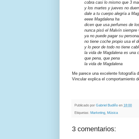
cobra casi lo mismo que 3 ma
y los martes y jueves no duer
dale a tu cuerpo alegría a Ma
eeee Magdalena ha
dicen que usa perfumes de lo
nunca pisó el Malvín siempre 
ya no puede pagar su personal
no tiene coche propio usa el d
y lo peor de todo no tiene cab
la vida de Magdalena es una 
que pena, que pena
la vida de Magdalena
Me parece una excelente fotografía 
Vincular explica el comportamiento d
.
.
Publicado por
Gabriel Budiño
en
18:00
Etiquetas:
Marketing
,
Música
3 comentarios: