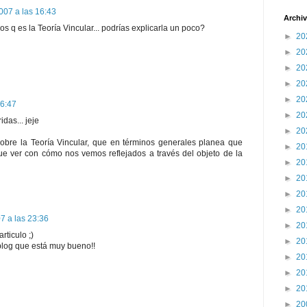
007 a las 16:43
Archiv
os q es la Teoría Vincular... podrías explicarla un poco?
►
20
►
20
►
20
►
20
►
20
16:47
►
20
das... jeje
►
20
sobre la Teoría Vincular, que en términos generales planea que
►
20
e ver con cómo nos vemos reflejados a través del objeto de la
►
20
►
20
►
20
►
20
07 a las 23:36
►
20
rticulo ;)
►
20
 blog que está muy bueno!!
►
20
►
20
►
20
►
20