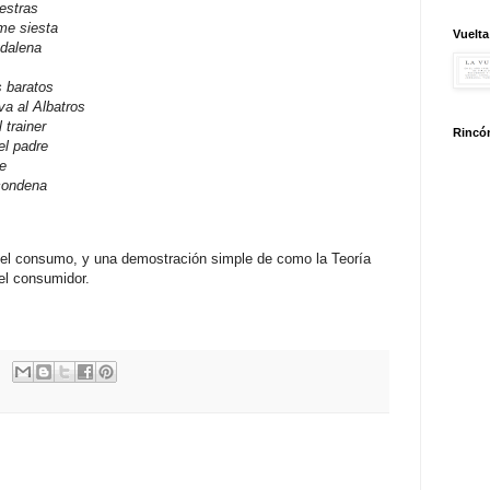
estras
me siesta
Vuelta
gdalena
s baratos
va al Albatros
 trainer
Rincón
el padre
le
condena
del consumo, y una demostración simple de como la Teoría
el consumidor.