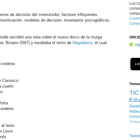
Los c
corre
compar
sos de decisión del consumidor, factores influyentes,
Commo
movitivación, modelos de decisión, inventarios psicográficos,
Compa
olle escribió una nota sobre el nuevo disco de la murga
ORCI
r, Bizarro 2007) y resaltaba el texto de
Magdalena
, el cual
ht
 condena
e Carrasco
Temas
a cuarto
co
TIC
Edu
fotos
Gest
condena
Vide
Cerve
TVDigit
al tenis
o Levis
Tweet
enta