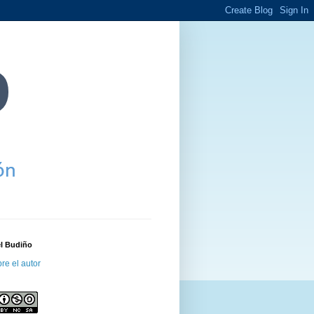
el Budiño
re el autor