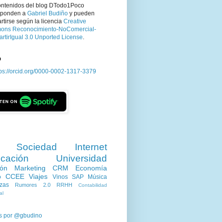
ontenidos del blog DTodo1Poco
sponden a
Gabriel Budiño
y pueden
tirse según la licencia
Creative
ns Reconocimiento-NoComercial-
rtirIgual 3.0 Unported License
.
D
tps://orcid.org/0000-0002-1317-3379
Sociedad
Internet
cación
Universidad
ión
Marketing
CRM
Economía
o
CCEE
Viajes
Vinos
SAP
Música
zas
Rumores 2.0
RRHH
Contabilidad
al
s por @gbudino