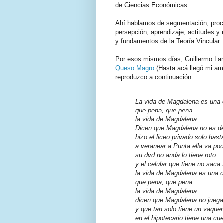
de Ciencias Económicas.
Ahí hablamos de segmentación, proce
persepción, aprendizaje, actitudes y 
y fundamentos de la Teoría Vincular.
Por esos mismos días, Guillermo Lam
Queso Magro
(Hasta acá llegó mi amo
reproduzco a continuación:
La vida de Magdalena es una
que pena, que pena
la vida de Magdalena
Dicen que Magdalena no es d
hizo el liceo privado solo hast
a veranear a Punta ella va po
su dvd no anda lo tiene roto
y el celular que tiene no saca 
la vida de Magdalena es una 
que pena, que pena
la vida de Magdalena
dicen que Magdalena no juega 
y que tan solo tiene un vaquer
en el hipotecario tiene una cu