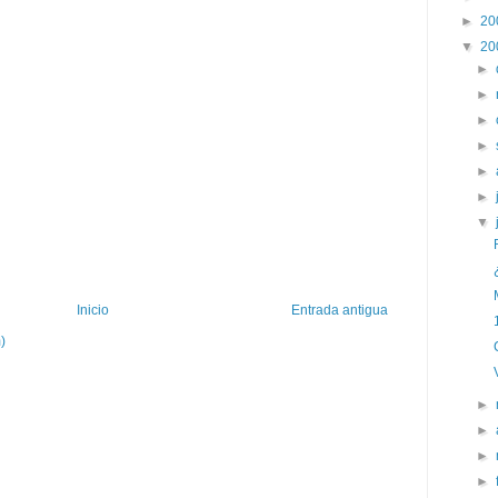
►
20
▼
20
►
►
►
►
►
►
▼
Inicio
Entrada antigua
)
►
►
►
►