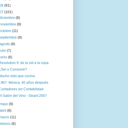
08
(91)
07
(101)
diciembre
(8)
noviembre
(9)
octubre
(11)
septiembre
(8)
agosto
(8)
julio
(7)
junio
(6)
Revolution 9: de la vid a la copa
¿Ser o Consumir?
Mucho más que cocina
1967: Música, 40 años después
Contadores sin Contabilidad
VI Salón del Vino - Geant 2007
mayo
(9)
abril
(8)
marzo
(11)
febrero
(8)