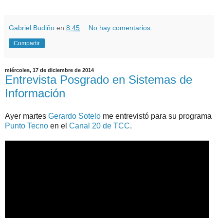
.
Gabriel Budiño
en
8:45
No hay comentarios:
Compartir
miércoles, 17 de diciembre de 2014
Entrevista Posgrado en Sistemas de
Información
Ayer martes
Gerardo Sotelo
me entrevistó para su programa
Punto Tecno
en el
Canal 20 de TCC
.