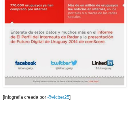
[Infografía creada por
@vicber25
]
.
.