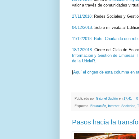
valor a través de comunidades virtua
27/11/2018
: Redes Sociales y Gesti
04/12/2018
: Sobre mi visita al Edific
11/12/2018
:
Bots: Charlando con rob
18/12/2018
: Cierre del Ciclo de Eco
Información y Gestión de Empreas T
de la UdelaR
.
[
Aquí el origen de esta columna en r
.
.
Publicado por
Gabriel Budiño
en
17:41
0
Etiquetas:
Educación
,
Internet
,
Sociedad
,
T
Pasos hacia la transfo