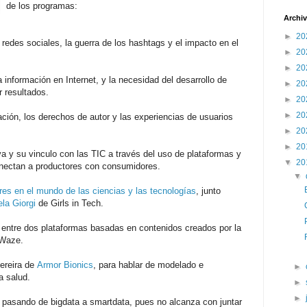
de los programas:
Archiv
►
20
redes sociales, la guerra de los hashtags y el impacto en el
►
20
►
20
 información en Internet, y la necesidad del desarrollo de
►
20
r resultados.
►
20
►
20
ación, los derechos de autor y las experiencias de usuarios
►
20
►
20
a y su vinculo con las TIC a través del uso de plataformas y
▼
20
onectan a productores con consumidores.
▼
res en el mundo de las ciencias y las tecnologías
, junto
la Giorgi
de Girls in Tech.
as entre dos plataformas basadas en contenidos creados por la
 Waze.
ereira de
Armor Bionics
, para hablar de modelado e
►
a salud.
►
►
 pasando de bigdata a smartdata, pues no alcanza con juntar