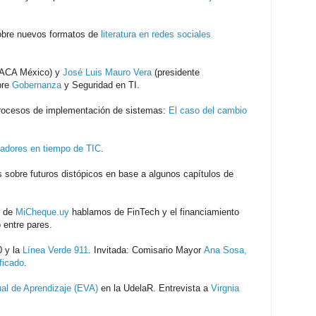
obre nuevos formatos de
literatura en redes sociales
ACA México) y
José Luis Mauro Vera
(presidente
bre
Gobernanza
y Seguridad en TI.
procesos de implementación de sistemas:
El caso del cambio
tadores en tiempo de TIC
.
s sobre futuros distópicos en base a algunos capítulos de
z de
MiCheque.uy
hablamos de FinTech y el financiamiento
entre pares.
0 y la
Línea Verde 911
. Invitada: Comisario Mayor
Ana Sosa,
ficado
.
ual de Aprendizaje (EVA)
en la UdelaR. Entrevista a
Virgnia