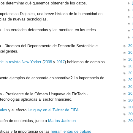
mos determinar qué queremos obtener de los datos.
►
►
ompetencias Digitales, una breve historia de la humanidad en
►
ncias de nuevas tecnologías.
►
. Las verdades deformadas y las mentiras en las redes
►
►
ga - Directora del Departamento de Desarrollo Sostenible e
►
20
teligentes.
►
20
►
20
de la revista New Yorker
(
2008
y
2017
) hablamos de cambios
►
20
►
20
mente ejemplos de economía colaborativa? La importancia de
►
20
►
20
►
20
ra - Presidente de la Cámara Uruguaya de FinTech -
ecnologías aplicadas al sector financiero.
►
20
►
20
ales
y el efecto
Uruguay en el Twitter de FIFA
.
►
20
ación de contenidos, junto a
Matías Jackson
.
►
20
sticas y la importancia de las
herramientas de trabajo