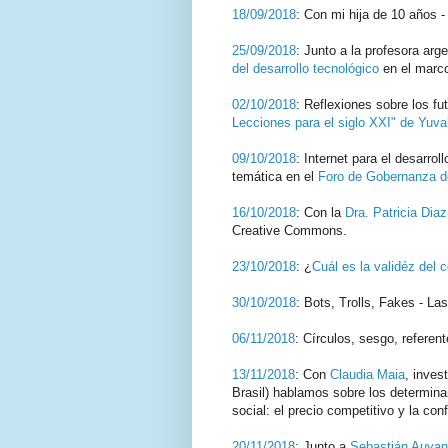
18/09/2018
: Con mi hija de 10 años 
25/09/2018
: Junto a la profesora arg
del desarrollo tecnológico
en el marc
02/10/2018
: Reflexiones sobre los fut
Lecciones para el siglo XXI" de Yuva
09/10/2018
: Internet para el desarro
temática en el
Foro de Gobernanza de
16/10/2018
: Con la
Dra. Patricia Diaz
Creative Commons.
23/10/2018
: ¿
Cuál es la validéz del 
30/10/2018
: Bots, Trolls, Fakes - La
06/11/2018
: Círculos, sesgo, referent
13/11/2018
: Con
Claudia Maia
, inves
Brasil) hablamos sobre los determina
social: el precio competitivo y la con
20/11/2018
: Junto a
Sebastián Auyan