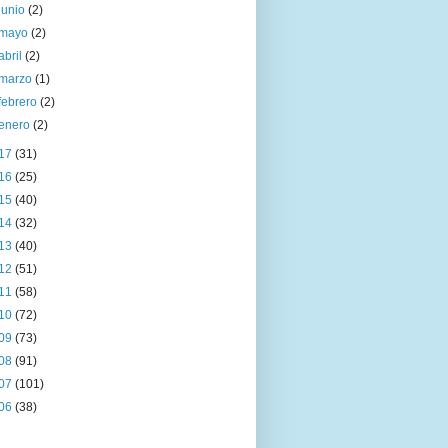
junio
(2)
mayo
(2)
abril
(2)
marzo
(1)
febrero
(2)
enero
(2)
17
(31)
16
(25)
15
(40)
14
(32)
13
(40)
12
(51)
11
(58)
10
(72)
09
(73)
08
(91)
07
(101)
06
(38)