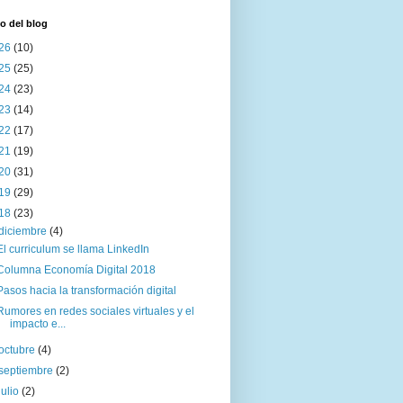
o del blog
26
(10)
25
(25)
24
(23)
23
(14)
22
(17)
21
(19)
20
(31)
19
(29)
18
(23)
diciembre
(4)
El curriculum se llama LinkedIn
Columna Economía Digital 2018
Pasos hacia la transformación digital
Rumores en redes sociales virtuales y el
impacto e...
octubre
(4)
septiembre
(2)
julio
(2)