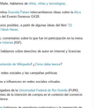
- Maite, hablamos de
niños, niñas y tecnologías
.
entina
Graciela Pataro
intercambiamos ideas sobre la
ética
o del Evento Genexus GX28.
uros posibles, a partir de algunas ideas del libro
"21
l Noah Harari
.
llo, comentarios sobre lo que fue mi participación en la mesa
 Internet
(IGF).
hablamos sobre derechos de autor en Internet y licencias
contenido de Wikipedia
? ¿
Cómo debe leerse
?
s redes sociales y las campañas políticas.
es e influencers en redes sociales virtuales.
tigadora de la
Universidad Federal de Rio Grande
(FURG,
ntes de la intención de compra en el contexto del comercio
fianza.
et
hablamos de periodismo participativo y la generación de