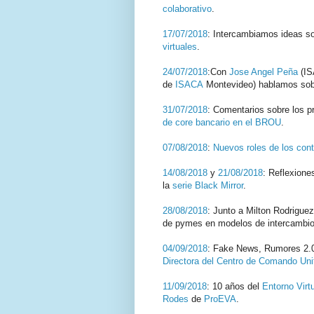
colaborativo
.
17/07/2018
: Intercambiamos ideas s
virtuales
.
24/07/2018
:Con
Jose Angel Peña
(IS
de
ISACA
Montevideo) hablamos so
31/07/2018
: Comentarios sobre los 
de core bancario en el BROU
.
07/08/2018
:
Nuevos roles de los con
14/08/2018
y
21/08/2018
: Reflexione
la
serie Black Mirror
.
28/08/2018
: Junto a Milton Rodrigue
de pymes en modelos de intercambio 
04/09/2018
: Fake News, Rumores 2.
Directora del Centro de Comando Uni
11/09/2018
: 10 años del
Entorno Virt
Rodes
de
ProEVA
.