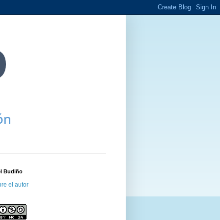
el Budiño
re el autor