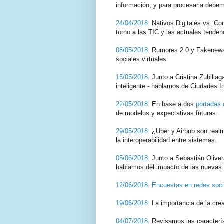
información, y para procesarla debe
24/04/2018
: Nativos Digitales vs. C
torno a las TIC y las actuales tende
08/05/2018
: Rumores 2.0 y Fakenews
sociales virtuales.
15/05/2018
: Junto a Cristina Zubilla
inteligente - hablamos de Ciudades In
22/05/2018
: En base a dos
portadas 
de modelos y expectativas futuras.
29/05/2018
: ¿Uber y Airbnb son real
la interoperabilidad entre sistemas.
05/06/2018
: Junto a Sebastián Olive
hablamos del impacto de las nuevas t
12/06/2018
:
Encuestas en redes soci
19/06/2018
: La importancia de la cre
04/07/2018
: Revisamos las caracterí