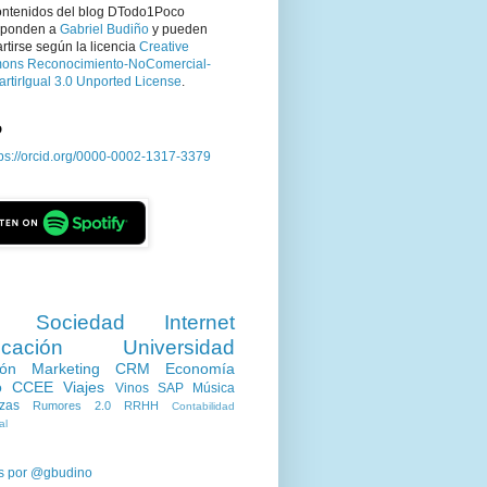
ontenidos del blog DTodo1Poco
sponden a
Gabriel Budiño
y pueden
tirse según la licencia
Creative
ns Reconocimiento-NoComercial-
rtirIgual 3.0 Unported License
.
D
tps://orcid.org/0000-0002-1317-3379
Sociedad
Internet
cación
Universidad
ión
Marketing
CRM
Economía
o
CCEE
Viajes
Vinos
SAP
Música
zas
Rumores 2.0
RRHH
Contabilidad
al
s por @gbudino