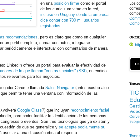
en una
posición firme
como el portal
Los c
corre
de los curriculum vitae en la red,
compar
incluso en Uruguay donde la empresa
Commo
dice contar con 700 mil usuarios
Compa
registrados
.
as recomendaciones
, pero es claro que como en cualquier
ORCI
er un perfil completo, sumar contactos, integrarse
ht
ar periódicamente e interactuar con comentarios de manera
: LinkedIn ofrece un portal para evaluar la efectividad del
cadores de lo que llaman "ventas sociales" (SSI)
, entendido
tos relevantes para los negocios.
Temas
avegador Chrome llamada
Sales Navigator
(antes existía algo
TIC
 que permite tener una ventana con información de las
Edu
Gest
¿volverá
Google Glass
?) que incluyan
reconocimiento facial
Vide
edIn, para poder facilitar la identificación de las personas
Cerve
n congresos o eventos. Son tres tecnologías que ya existen y
TVDigit
o cuestión de que se generalice y
se acepte socialmente su
 asociar a una discusión ética al respecto.
Tweet