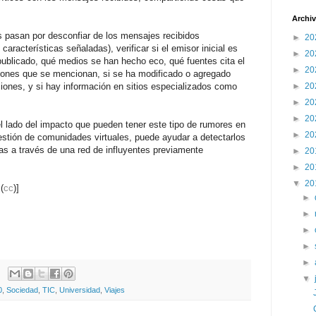
Archiv
 pasan por desconfiar de los mensajes recibidos
►
20
características señaladas), verificar si e
l emisor inicial es
►
20
ublicado, q
ué medios se han hecho eco, q
ué fuentes cita el
►
20
ciones que se mencionan, si s
e ha modificado o agregado
ciones, y si hay información en sitios especializados como
►
20
►
20
►
20
el lado del impacto que pueden tener este tipo de rumores en
►
20
stión de comunidades virtuales, puede ayudar a detectarlos
sas a través de una red de influyentes previamente
►
20
►
20
▼
20
(
cc
)
]
►
►
►
►
►
▼
0
,
Sociedad
,
TIC
,
Universidad
,
Viajes