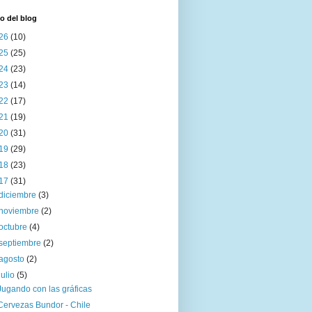
o del blog
26
(10)
25
(25)
24
(23)
23
(14)
22
(17)
21
(19)
20
(31)
19
(29)
18
(23)
17
(31)
diciembre
(3)
noviembre
(2)
octubre
(4)
septiembre
(2)
agosto
(2)
julio
(5)
Jugando con las gráficas
Cervezas Bundor - Chile