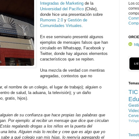
Integradas de Marketing
de la
Los c
corre
Universidad del Pacífico
(Chile),
compar
donde hice una presentación sobre
Commo
Rumores 2.0
y
Gestión de
Compa
Comunidades Virtuales
.
En ese seminario presenté algunos
ORCI
ejemplos de mensajes falsos que han
ht
circulado en Whatsapp, Facebook y
Twitter, donde hay algunos elementos
característicos que se repiten.
Una mezcla de verdad con mentiras
agregadas, contextos que no
Temas
ar, el nombre de un colegio, el lugar de trabajo);
alguien o
TIC
ntro de salud, la aduana, la televisión); y
un daño
, gratis, hijos).
Edu
Gest
Vide
alguien de su confianza que hace propias las palabras que
Cerve
egan. Por ejemplo: al recibir un mensaje que dice que circulan
TVDigit
("Estás regalando drogas a los niños en la puerta del
i una letra. Alguien más lo recibe y cree que es algo que yo
Tweet
sabe a qué colegio van mis hijas, lo reenvía agregando el