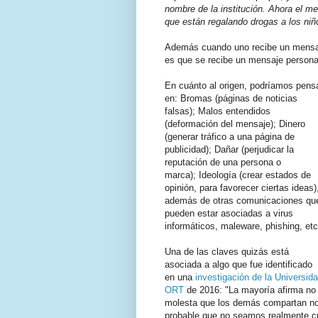
nombre de la institución. Ahora el 
que están regalando drogas a los niñ
Además cuando uno recibe un mensaj
es que se recibe un mensaje personal
En cuánto al origen, podríamos pens
en: Bromas (páginas de noticias
falsas);
Malos entendidos
(deformación del mensaje);
Dinero
(generar tráfico a una página de
publicidad);
Dañar (perjudicar la
reputación de una persona o
marca);
Ideología (crear estados de
opinión, para favorecer ciertas ideas)
además de otras comunicaciones qu
pueden estar asociadas a v
irus
informáticos, maleware, phishing, etc
Una de las claves quizás está
asociada a algo que fue identificado
en una
investigación de la Universid
ORT
de 2016: "La mayoría afirma no c
molesta que los demás compartan notic
probable que no seamos realmente cr