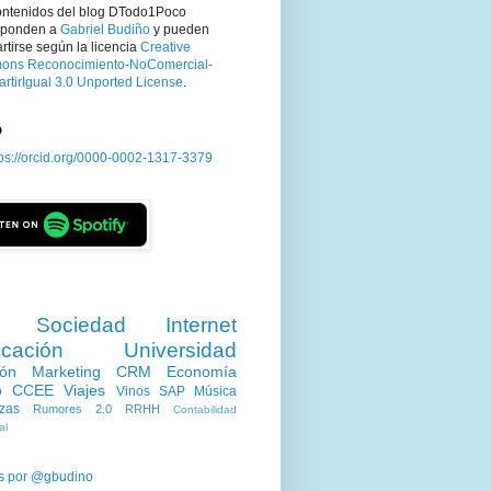
ontenidos del blog DTodo1Poco
sponden a
Gabriel Budiño
y pueden
tirse según la licencia
Creative
ns Reconocimiento-NoComercial-
rtirIgual 3.0 Unported License
.
D
tps://orcid.org/0000-0002-1317-3379
Sociedad
Internet
cación
Universidad
ión
Marketing
CRM
Economía
o
CCEE
Viajes
Vinos
SAP
Música
zas
Rumores 2.0
RRHH
Contabilidad
al
s por @gbudino