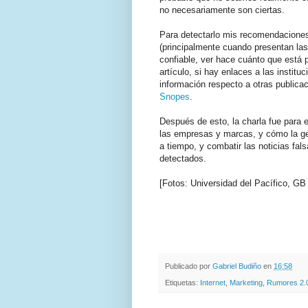
no necesariamente son ciertas.
Para detectarlo mis recomendaciones
(principalmente cuando presentan las 
confiable, ver h
ace cuánto que está p
artículo, si h
ay enlaces a las institu
información respecto a otras publica
Snopes
.
Después de esto, la charla fue para 
las empresas y marcas, y cómo la ge
a tiempo, y combatir las noticias fal
detectados.
[Fotos: Universidad del Pacífico, GB 
.
.
Publicado por
Gabriel Budiño
en
16:58
Etiquetas:
Internet
,
Marketing
,
Rumores 2.