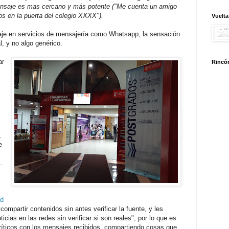
mensaje es mas cercano y más potente ("Me cuenta un amigo
os en la puerta del colegio XXXX").
Vuelta
e en servicios de mensajería como Whatsapp, la sensación
, y no algo genérico.
ar
Rincón
,
e
.
ad
ompartir contenidos sin antes verificar la fuente, y les
ias en las redes sin verificar si son reales", por lo que es
íticos con los mensajes recibidos, compartiendo cosas que