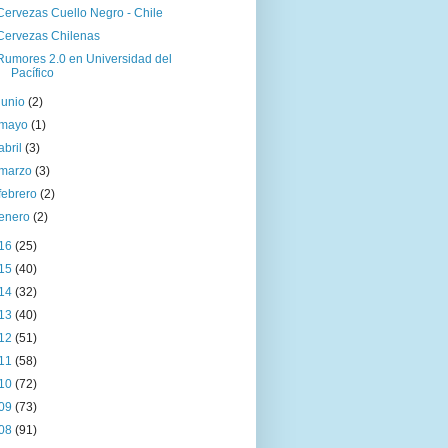
Cervezas Cuello Negro - Chile
Cervezas Chilenas
Rumores 2.0 en Universidad del
Pacífico
junio
(2)
mayo
(1)
abril
(3)
marzo
(3)
febrero
(2)
enero
(2)
16
(25)
15
(40)
14
(32)
13
(40)
12
(51)
11
(58)
10
(72)
09
(73)
08
(91)