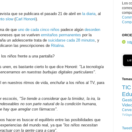
Los c
corre
compar
evista que se publicara el pasado 21 de abril en
la diaria
, al
Commo
to slow
(
Carl Honoré
).
Compa
ema de que
uno de cada cinco niños
padece algún
desorden
aponeses que se vuelven
ermitaños permanentes
por la
ORCI
taña un adolescente trata de
suicidarse cada 28 minutos
, y
ht
plicaron las prescripciones de
Ritalina
.
os niños frente a una pantalla?
 unen, es bastante cierto lo que dice Honoré:
"La tecnología
encerrarnos en nuestras burbujas digitales particulares"
.
Temas
 en nuestros ritmos de vida,
enchufar
a los niños al TV, para
TIC
Edu
tor escocés,
"Se tiende a considerar que la timidez, la ira, la
Gest
indeseables no son parte natural de la condición humana,
Vide
e hay que arreglar con fármacos"
.
Cerve
TVDigit
s hacer es buscar el equilibrio entre las posibilidades que
 experiencias del mundo real, ya que
"los niños necesitan
Tweet
ractuar con la gente cara a cara"
.