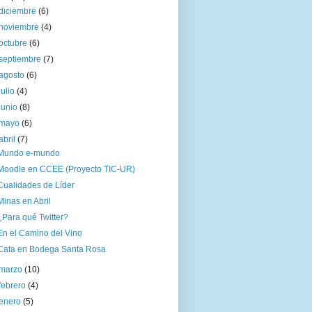
diciembre
(6)
noviembre
(4)
octubre
(6)
septiembre
(7)
agosto
(6)
julio
(4)
junio
(8)
mayo
(6)
abril
(7)
Mundo e-mundo
Moodle en CCEE (Proyecto TIC-UR)
Cualidades de Líder
Minas en Abril
¿Para qué Twitter?
En el Camino del Vino
Cata en Bodega Santa Rosa
marzo
(10)
febrero
(4)
enero
(5)