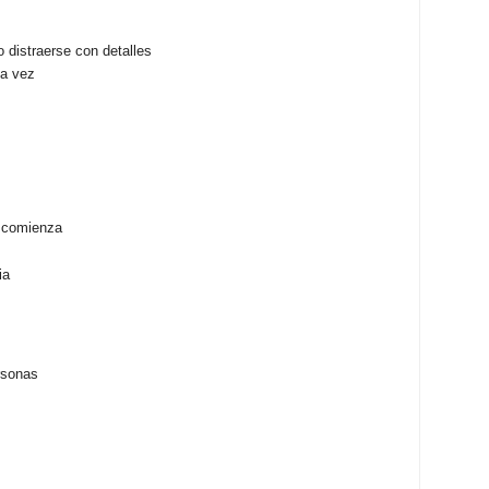
o distraerse con detalles
la vez
e comienza
ia
rsonas