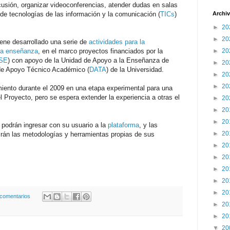
scusión, organizar videoconferencias, atender dudas en salas
s de tecnologías de las información y la comunicación (
TICs
)
Archiv
►
20
►
20
ene desarrollado una serie de
actividades para la
 la enseñanza
, en el marco proyectos financiados por la
►
20
SE
) con apoyo de la Unidad de Apoyo a la Enseñanza de
►
20
de Apoyo Técnico Académico (
DATA
) de la Universidad.
►
20
►
20
amiento durante el 2009 en una etapa experimental para una
 Proyecto, pero se espera extender la experiencia a otras el
►
20
►
20
►
20
 podrán ingresar con su usuario a la
plataforma
, y las
►
20
dirán las metodologías y herramientas propias de sus
►
20
►
20
►
20
►
20
►
20
 comentarios
►
20
►
20
▼
20