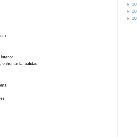
►
20
►
20
►
20
ncia
interior
 enfrentar la realidad
lema
des