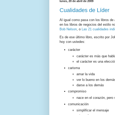
lunes, 20 de abril de 2009
Cualidades de Líder
Al igual como pasa con los libros d
en los libros de negocios del estilo
Bob Nelson
, o
Las 21 cualidades indi
Es de ese último libro, escrito por J
hoy con ustedes:
carácter
carácter es más que habl
el carácter es una elecci
carisma
amar la vida
ver lo bueno en los demá
darse a los demás
compromiso
nace en el corazón, pero 
comunicación
simplificar el mensaje