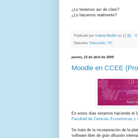
¿Lo tenemos así de claro?
¿Lo hacemos realmente?
.
.
Publicado por
Gabriel Budiño
en
17:45
6
Etiquetas:
Educación
,
TIC
jueves, 23 de abril de 2009
Moodle en CCEE (Pro
En estos días estamos haciendo el la
Facultad de Ciencias Económicas y 
Se trata de la incorporación de la pl
software libre de gran difusión intern