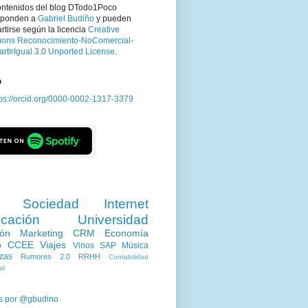
ontenidos del blog DTodo1Poco
sponden a
Gabriel Budiño
y pueden
tirse según la licencia
Creative
ns Reconocimiento-NoComercial-
rtirIgual 3.0 Unported License
.
D
tps://orcid.org/0000-0002-1317-3379
Sociedad
Internet
cación
Universidad
ión
Marketing
CRM
Economía
o
CCEE
Viajes
Vinos
SAP
Música
zas
Rumores 2.0
RRHH
Contabilidad
al
s por @gbudino