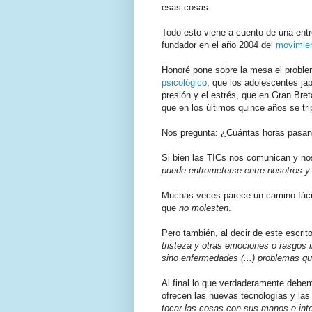
esas cosas.
Todo esto viene a cuento de una entr
fundador en el año 2004 del
movimien
Honoré pone sobre la mesa el probl
psicológico
, que los adolescentes j
presión y el estrés, que en Gran Bre
que en los últimos quince años se tri
Nos pregunta: ¿Cuántas horas pasan l
Si bien las TICs nos comunican y nos
puede entrometerse entre nosotros y 
Muchas veces parece un camino fácil
que
no molesten
.
Pero también, al decir de este escri
tristeza y otras emociones o rasgos 
sino enfermedades (...) problemas qu
Al final lo que verdaderamente debemo
ofrecen las nuevas tecnologías y las
tocar las cosas con sus manos e inte