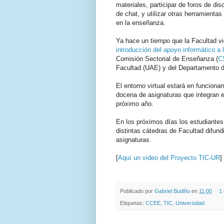
materiales, participar de foros de di
de chat, y utilizar otras herramienta
en la enseñanza.
Ya hace un tiempo que la Facultad vi
introducción del apoyo informático a
Comisión Sectorial de Enseñanza (
C
Facultad (UAE) y del Departamento 
El entorno virtual estará en funcion
docena de asignaturas que integran el
próximo año.
En los próximos días los estudiantes
distintas cátedras de Facultad difun
asignaturas.
[
Aquí un video del Proyecto TIC-UR
]
.
.
Publicado por
Gabriel Budiño
en
11:00
1
Etiquetas:
CCEE
,
TIC
,
Universidad