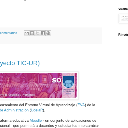
Vuelta
 comentarios
Rincón
yecto TIC-UR)
nzamiento del Entorno Virtual de Aprendizaje (
EVA
) de la
de Administración
(
UdelaR
).
ataforma educativa
Moodle
- un conjunto de aplicaciones de
acional - que permitirá a docentes y estudiantes intercambiar