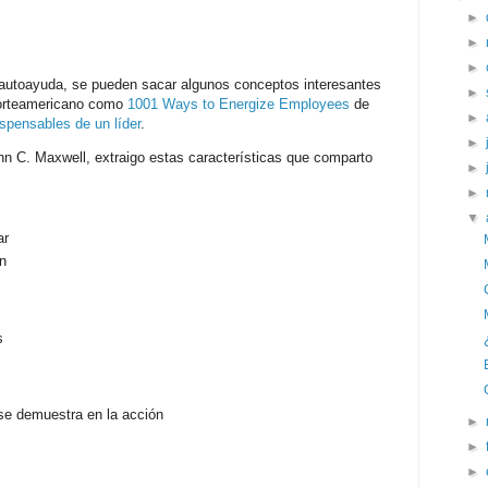
►
►
►
e autoayuda, se pueden sacar algunos conceptos interesantes
►
 norteamericano como
1001 Ways to Energize Employees
de
►
spensables de un líder
.
►
ohn C. Maxwell, extraigo estas características que comparto
►
►
▼
ar
ón
s
se demuestra en la acción
►
►
►