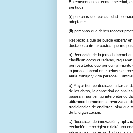
En consecuencia, como sociedad, es 
sentidos:
(i) personas que por su edad, formaci
adaptarse.
(ii) personas que deben recorrer pro
Respecto a qué se puede esperar en r
destaco cuatro aspectos que me pare
a) Reducción de la jornada laboral e
clasifican como duraderas, requiere
por resultados que por cumplimiento 
la jornada laboral en muchos sectores
entre trabajo y vida personal. Tambié
b) Mayor tiempo dedicado a tareas de
de los datos, la capacidad de analiza
pasarán más tiempo interpretando da
utilizando herramientas avanzadas de
tradicionales de analistas, sino que 
de la organización.
c) Necesidad de innovación y aplicac
evolución tecnológica exigirá una ad
situaciones concretas. Esto no solo i