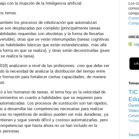
o con la irrupción de la Inteligencia artificial.
Los c
corre
tos temas.
compar
Commo
no también los procesos de robotización que automatizan
Compa
que son desplazadas por completo (principalmente tareas
bilidades requeridas son obsoletas y la forma de llevarlas
ORCI
ersible), otras que se verán interrumpidas (tareas cognitivas
ht
rtas habilidades básicas que están estandarizadas, más allá
a forma en que se realiza), y otras serán deconstruidas (pues
e realiza la tarea).
8) analizaron a nivel de las profesiones, creo que debe ser
do la necesidad de analizar la distribución del tiempo entre
de formación para fortalecer ciertas capacidades, de manera
as.
Temas
TIC
zó a los humanos de tareas, el tema hoy es la velocidad de
rimientos en cuanto a habilidades que se requieren para
Edu
 automatizadas. Los procesos de sustitución son tan rápidos,
Gest
s a desarrollar las competencias necesarias para realizar
Vide
tivas no repetitivas de análisis pueden ser más duraderas, ya
Cerve
tienen y sigue siendo difícil y costoso automatizarlas, pero
TVDigit
 competencias que hasta ahora no se han incluido en la
s personas.
Tweet