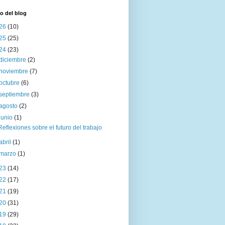
o del blog
26
(10)
25
(25)
24
(23)
diciembre
(2)
noviembre
(7)
octubre
(6)
septiembre
(3)
agosto
(2)
junio
(1)
Reflexiones sobre el futuro del trabajo
abril
(1)
marzo
(1)
23
(14)
22
(17)
21
(19)
20
(31)
19
(29)