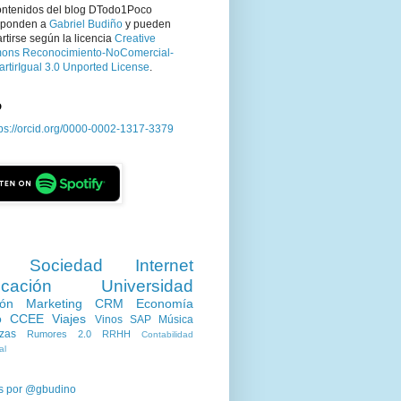
ontenidos del blog DTodo1Poco
sponden a
Gabriel Budiño
y pueden
tirse según la licencia
Creative
ns Reconocimiento-NoComercial-
rtirIgual 3.0 Unported License
.
D
tps://orcid.org/0000-0002-1317-3379
Sociedad
Internet
cación
Universidad
ión
Marketing
CRM
Economía
o
CCEE
Viajes
Vinos
SAP
Música
zas
Rumores 2.0
RRHH
Contabilidad
al
s por @gbudino