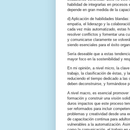
habilidad de integrarlas en procesos
depende en gran medida de la capaci
d) Aplicación de habilidades blandas
empatía, el liderazgo y la colaborac
cada vez más automatizado, estas ha
resolver conflictos y fomentar una cu
y comunicarse claramente se volverá
siendo esenciales para el éxito organ
Sería deseable que a estas tendencia
mayor foco en la sostenibilidad y res
En mi opinión, a nivel micro, la clave
trabajo, la clasificación de éstas, y 
reduciendo el tiempo dedicado a las
deben deconstruirse, y formándose pa
A nivel macro, es esencial promover 
formación y construir una visión soli
duros impactos que este proceso te
ser reformados para incluir competen
problemas y creatividad desde una 
de capacitación continua para adult
vulnerables a la automatización. Asi
como la comunicación, el trabajo en 