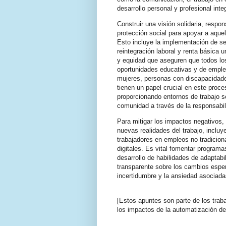
desarrollo personal y profesional int
Construir una visión solidaria, respon
protección social para apoyar a aque
Esto incluye la implementación de s
reintegración laboral y renta básica 
y equidad que aseguren que todos lo
oportunidades educativas y de emple
mujeres, personas con discapacidade
tienen un papel crucial en este proce
proporcionando entornos de trabajo s
comunidad a través de la responsabili
Para mitigar los impactos negativos, 
nuevas realidades del trabajo, incluy
trabajadores en empleos no tradicio
digitales. Es vital fomentar program
desarrollo de habilidades de adaptab
transparente sobre los cambios esper
incertidumbre y la ansiedad asociad
[Estos apuntes son parte de los trab
los impactos de la automatización de p
.