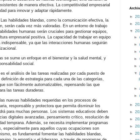
 existentes de manera efectiva. La competitividad empresarial
Archiv
dad para innovar y adaptar rápidamente.
►
20
: Las habilidades blandas, como la comunicación efectiva, la
►
20
ión, serán cada vez más valoradas. En un entorno de trabajo
▼
20
bilidades humanas serán cruciales para gestionar equipos,
ltura empresarial positiva. La capacidad de trabajar en equipo
►
 indispensable, ya que las interacciones humanas seguirán
►
izacional.
►
s se sume un enfoque en el bienestar y la salud mental, y
►
ponsabilidad social.
►
▼
 es el análisis de las tareas realizadas por cada puesto de
la definición de estrategia para cada una de las categorías,
 que son fácilmente automatizables, repensando las que
►
ra las tareas duraderas.
►
las nuevas habilidades requeridas en los procesos de
►
20
daria, responsable y protectora que permita disminuir los
ndrá para muchas personas. Los sistemas educativos deben
►
20
cias digitales avanzadas, pensamiento crítico, resolución de
►
20
edad temprana. Además, se necesita implementar programas
►
20
os, especialmente para aquellos cuyas ocupaciones son
►
20
mismo, es fundamental fomentar las habilidades blandas,
equipo, la empatía y el liderazgo, a través de programas de