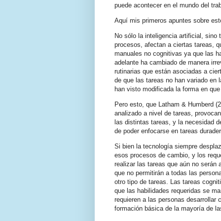
puede acontecer en el mundo del trabaj
Aquí mis primeros apuntes sobre es
No sólo la inteligencia artificial, si
procesos, afectan a ciertas tareas, 
manuales no cognitivas ya que las ha
adelante ha cambiado de manera irrev
rutinarias que están asociadas a cie
de que las tareas no han variado en l
han visto modificada la forma en que s
Pero esto, que Latham & Humberd (201
analizado a nivel de tareas, provocan
las distintas tareas, y la necesidad 
de poder enfocarse en tareas durader
Si bien la tecnología siempre despla
esos procesos de cambio, y los reque
realizar las tareas que aún no serán
que no permitirán a todas las persona
otro tipo de tareas. Las tareas cogni
que las habilidades requeridas se man
requieren a las personas desarrollar
formación básica de la mayoría de la