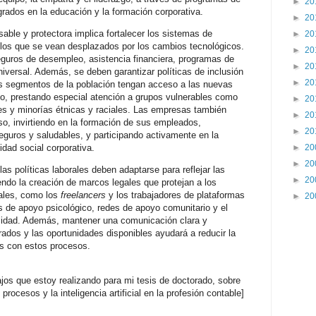
►
20
egrados en la educación y la formación corporativa.
►
20
sable y protectora implica fortalecer los sistemas de
►
20
llos que se vean desplazados por los cambios tecnológicos.
►
20
eguros de desempleo, asistencia financiera, programas de
►
20
universal. Además, se deben garantizar políticas de inclusión
►
20
s segmentos de la población tengan acceso a las nuevas
o, prestando especial atención a grupos vulnerables como
►
20
s y minorías étnicas y raciales. Las empresas también
►
20
so, invirtiendo en la formación de sus empleados,
►
20
eguros y saludables, y participando activamente en la
dad social corporativa.
►
20
►
20
las políticas laborales deben adaptarse para reflejar las
►
20
endo la creación de marcos legales que protejan a los
nales, como los
freelancers
y los trabajadores de plataformas
►
20
as de apoyo psicológico, redes de apoyo comunitario y el
ilidad. Además, mantener una comunicación clara y
ados y las oportunidades disponibles ayudará a reducir la
as con estos procesos.
ajos que estoy realizando para mi tesis de doctorado, sobre
rocesos y la inteligencia artificial en la profesión contable]