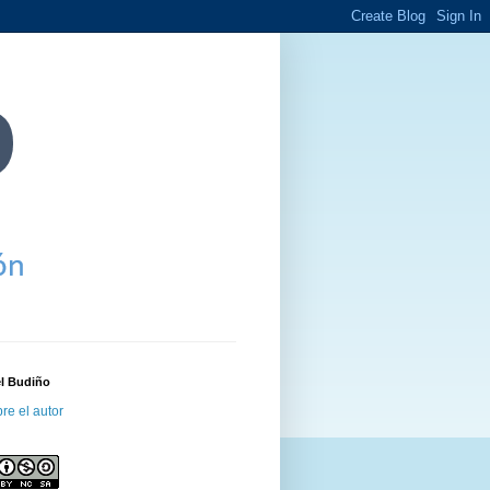
el Budiño
re el autor