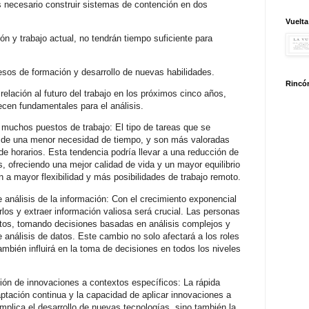
necesario construir sistemas de contención en dos
Vuelta
ón y trabajo actual, no tendrán tiempo suficiente para
cesos de formación y desarrollo de nuevas habilidades.
Rincón
elación al futuro del trabajo en los próximos cinco años,
cen fundamentales para el análisis.
n muchos puestos de trabajo: El tipo de tareas que se
n de una menor necesidad de tiempo, y son más valoradas
de horarios. Esta tendencia podría llevar a una reducción de
, ofreciendo una mejor calidad de vida y un mayor equilibrio
n a mayor flexibilidad y más posibilidades de trabajo remoto.
 análisis de la información: Con el crecimiento exponencial
rlos y extraer información valiosa será crucial. Las personas
tos, tomando decisiones basadas en análisis complejos y
 análisis de datos. Este cambio no solo afectará a los roles
también influirá en la toma de decisiones en todos los niveles
ión de innovaciones a contextos específicos: La rápida
aptación continua y la capacidad de aplicar innovaciones a
mplica el desarrollo de nuevas tecnologías, sino también la