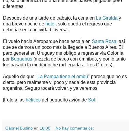
no, solo diferencia horaria entre dos países pegados pero
diferentes.
Después de una tarde de trabajo, la cena en
La Giralda
y
una breve noche de
hotel
, solo queda el regreso que
debería ser la actividad inversa.
El vuelo hacia Aeroparque hace escala en
Santa Rosa
, así
que se demora un poco más la llegada a Buenos Aires. El
paro general en Uruguay me obligó a regresar vía Colonia
por
Buquebus
(mezcla de barco con ómnibus, y por lo tanto
fue pasada la medianoche mi llegada a Tres Cruces).
Aquello de que
"La Pampa tiene el ombú"
parece que no es
cierto, pero realmente vi poco y nada de esta provincia
argentina. Seguro tocará volver, y ya veremos.
[Foto a las
hélices
del pequeño avión de
Sol
]
.
.
Gabriel Budiño
en
18:00
No hay comentarios: