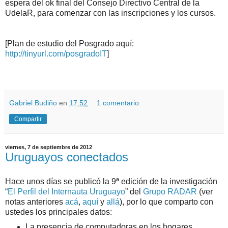
espera del ok final del Consejo Directivo Central de la
UdelaR, para comenzar con las inscripciones y los cursos.
[Plan de estudio del Posgrado aquí:
http://tinyurl.com/posgradoIT
]
.
.
Gabriel Budiño
en
17:52
1 comentario:
Compartir
viernes, 7 de septiembre de 2012
Uruguayos conectados
Hace unos días se publicó la 9ª edición de la investigación
“
El Perfil del Internauta Uruguayo
” del
Grupo RADAR
(ver
notas anteriores
acá
,
aquí
y
allá
), por lo que comparto con
ustedes los principales datos:
La presencia de computadoras en los hogares