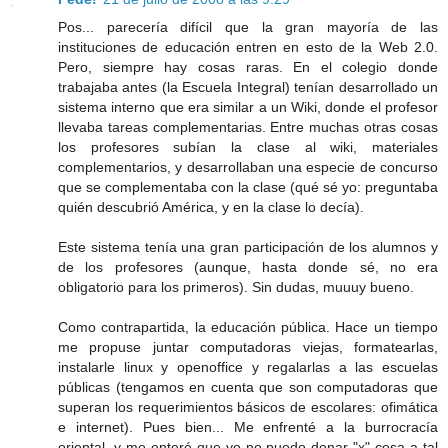
Pos... parecería difícil que la gran mayoría de las
instituciones de educación entren en esto de la Web 2.0.
Pero, siempre hay cosas raras. En el colegio donde
trabajaba antes (la Escuela Integral) tenían desarrollado un
sistema interno que era similar a un Wiki, donde el profesor
llevaba tareas complementarias. Entre muchas otras cosas
los profesores subían la clase al wiki, materiales
complementarios, y desarrollaban una especie de concurso
que se complementaba con la clase (qué sé yo: preguntaba
quién descubrió América, y en la clase lo decía).
Este sistema tenía una gran participación de los alumnos y
de los profesores (aunque, hasta donde sé, no era
obligatorio para los primeros). Sin dudas, muuuy bueno.
Como contrapartida, la educación pública. Hace un tiempo
me propuse juntar computadoras viejas, formatearlas,
instalarle linux y openoffice y regalarlas a las escuelas
públicas (tengamos en cuenta que son computadoras que
superan los requerimientos básicos de escolares: ofimática
e internet). Pues bien... Me enfrenté a la burrocracía
oriental, y me enteré que yo no puedo donar "x" cosa a tal