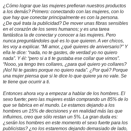
¿Cómo lograr que las mujeres prefieran nuestros productos
a los demás? Primero: conectando con las mujeres, con lo
que hay que conectar principalmente es con la persona.
¿De qué trata la publicidad? De mover unas fibras sensibles
en el corazón de los seres humanos; y es una tarea
fantástica la de conectar y conocer a las mujeres. Pero
nunca preguntándoles qué es lo que quieren. A ver chicos,
les voy a explicar. “Mi amor, ¿qué quieres de aniversario?” Y
ella le dice: “nada, no te gastes, de verdad yo no quiero
nada”. Y él: “pero si a ti te gustaba ese collar que vimos”.
“Nooo, ya tengo tres collares, ¿para qué quiero yo collares?
¡No! Ni te gastes porque no quiero nada”. ¿Por qué? Porque
una mujer piensa que si le dice lo que quiere ya no vale. Se
te tiene que ocurrir a ti.
Entonces ahora voy a empezar a hablar de los hombres. El
sexo fuerte; pero las mujeres están comprando un 85% de lo
que se fabrica en el mundo. Le estamos dejando a los
hombres un 15% de decisiones y en realidad más las que
influimos, creo que sólo restan un 5%. La gran duda es:
¿serán los hombres en este momento el sexo fuerte para los
publicistas? ¿no los estaremos dejando demasiado de lado,