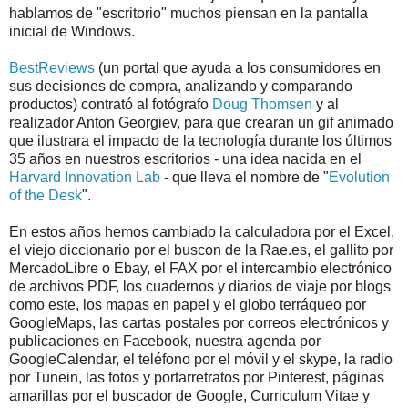
hablamos de "escritorio" muchos piensan en la pantalla
inicial de Windows.
BestReviews
(un portal que ayuda a los consumidores en
sus decisiones de compra, analizando y comparando
productos) contrató al fotógrafo
Doug Thomsen
y al
realizador
Anton Georgiev, para que crearan un gif animado
que ilustrara el impacto de la tecnología durante los últimos
35 años en nuestros escritorios - una idea nacida en el
Harvard Innovation Lab
- que lleva el nombre de "
Evolution
of the Desk
".
En estos años hemos cambiado la calculadora por el Excel,
el viejo diccionario por el buscon de la Rae.es, el gallito por
MercadoLibre o Ebay, el FAX por el intercambio electrónico
de archivos PDF, los cuadernos y diarios de viaje por blogs
como este, los mapas en papel y el globo terráqueo por
GoogleMaps, las cartas postales por correos electrónicos y
publicaciones en Facebook, nuestra agenda por
GoogleCalendar, el teléfono por el móvil y el skype, la radio
por Tunein, las fotos y portarretratos por Pinterest, páginas
amarillas por el buscador de Google, Curriculum Vitae y