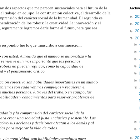
 dos aspectos que me parecen sustanciales para el futuro de la
Archiv
el trabajo en equipo, la construcción colectiva, el desarrollo de la
►
20
mprensión del carácter social de la humanidad. El segundo es
neralización de los robots: la creatividad, la innovación y el
►
20
, seguramente logremos darle forma al futuro, para que sea
►
20
▼
20
►
 respondió fue lo que transcribo a continuación:
►
 con usted. A medida que el mundo se automatiza y la
►
 se vuelve aún más importante que las personas
►
 robots no pueden replicar, como la capacidad de
ad y el pensamiento crítico.
►
►
ucción colectiva son habilidades importantes en un mundo
roblemas son cada vez más complejas y requieren el
▼
e muchas personas. A través del trabajo en equipo, las
abilidades y conocimientos para resolver problemas de
adanía y la comprensión del carácter social de la
a crear una sociedad justa, inclusiva y sostenible. Las
►
ómo sus acciones y decisiones afectan a los demás y al
as para mejorar la vida de todos.
►
►
20
 y la creatividad, son habilidades esenciales para