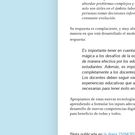
abordar problemas complejos y 
solo son útiles en el ámbito lab
personas tomar decisiones info
constante evolución.
Su respuesta es complaciente, y muy ali
manera en que está desarrollado el model
respuesta:
Es importante tener en cuenta q
mágica a los desafíos de la e
de manera efectiva por los ed
estudiantes. Además, es impor
completamente a los docentes
Los docentes deben seguir sie
experiencias educativas que ay
necesarias para tener éxito en 
Apropiarnos de estas nuevas tecnologías
aprendiendo a formular los inputs adecu
desarrollo de nuevas competencias digita
para beneficio de todas y todos.
[Nota publicada en
la diaria 15/04/20