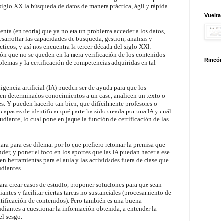
l siglo XX la búsqueda de datos de manera práctica, ágil y rápida
Vuelta
enta (en teoría) que ya no era un problema acceder a los datos,
sarrollar las capacidades de búsqueda, gestión, análisis y
cticos, y así nos encuentra la tercer década del siglo XXI:
ón que no se queden en la mera verificación de los contenidos
Rincón
blemas y la certificación de competencias adquiridas en tal
igencia artificial (IA) pueden ser de ayuda para que los
uen determinados conocimientos a un caso, analicen un texto o
s. Y pueden hacerlo tan bien, que difícilmente profesores o
capaces de identificar qué parte ha sido creada por una IA y cuál
udiante, lo cual pone en jaque la función de certificación de las
ara para ese dilema, por lo que prefiero retomar la premisa que
der, y poner el foco en los aportes que las IA puedan hacer a ese
en herramientas para el aula y las actividades fuera de clase que
udiantes.
ra crear casos de estudio, proponer soluciones para que sean
iantes y facilitar ciertas tareas no sustanciales (procesamiento de
ntificación de contenidos). Pero también es una buena
diantes a cuestionar la información obtenida, a entender la
el sesgo.