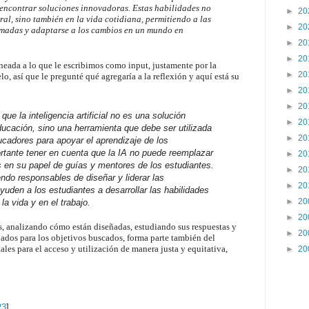
encontrar soluciones innovadoras. Estas habilidades no
►
20
oral, sino también en la vida cotidiana, permitiendo a las
►
20
rmadas y adaptarse a los cambios en un mundo en
►
20
►
20
neada a lo que le escribimos como input, justamente por la
►
20
o, así que le pregunté qué agregaría a la reflexión y aquí está su
►
20
►
20
ue la inteligencia artificial no es una solución
►
20
ducación, sino una herramienta que debe ser utilizada
►
20
ucadores para apoyar el aprendizaje de los
tante tener en cuenta que la IA no puede reemplazar
►
20
 en su papel de guías y mentores de los estudiantes.
►
20
ndo responsables de diseñar y liderar las
►
20
uden a los estudiantes a desarrollar las habilidades
►
20
la vida y en el trabajo.
►
20
, analizando cómo están diseñadas, estudiando sus respuestas y
►
20
ados para los objetivos buscados, forma parte también del
les para el acceso y utilización de manera justa y equitativa,
►
20
23
]