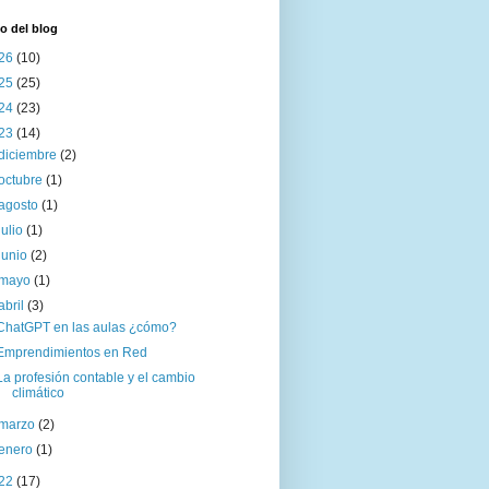
o del blog
26
(10)
25
(25)
24
(23)
23
(14)
diciembre
(2)
octubre
(1)
agosto
(1)
julio
(1)
junio
(2)
mayo
(1)
abril
(3)
ChatGPT en las aulas ¿cómo?
Emprendimientos en Red
La profesión contable y el cambio
climático
marzo
(2)
enero
(1)
22
(17)