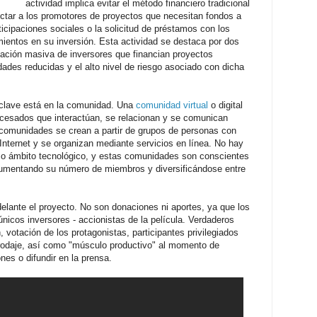
actividad implica evitar el método financiero tradicional
ectar a los promotores de proyectos que necesitan fondos a
ticipaciones sociales o la solicitud de préstamos con los
ientos en su inversión. Esta actividad se destaca por dos
cipación masiva de inversores que financian proyectos
dades reducidas y el alto nivel de riesgo asociado con dicha
 clave está en la comunidad. Una
comunidad virtual
o digital
ocesados que interactúan, se relacionan y se comunican
s comunidades se crean a partir de grupos de personas con
Internet y se organizan mediante servicios en línea. No hay
a o ámbito tecnológico, y estas comunidades son conscientes
aumentando su número de miembros y diversificándose entre
.
elante el proyecto. No son donaciones ni aportes, ya que los
nicos inversores - accionistas de la película. Verdaderos
 votación de los protagonistas, participantes privilegiados
o rodaje, así como "músculo productivo" al momento de
nes o difundir en la prensa.