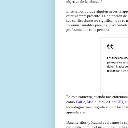
objetivo de la educación.
Enseñamos porque alguien necesita aprend
estar siempre presente. La obtención de 
sus calificaciones no significan que es 
inconmensurables para las universidades
profesional de cada persona.
En este contexto, cuando nos enfrentamos
como
Dall-e
,
Midjourney
o
ChatGPT
, e
tecnologías van a significar para las in
aprendizajes.
Durante años (décadas) evaluamos la ca
problema, porque el mayor desafío era e