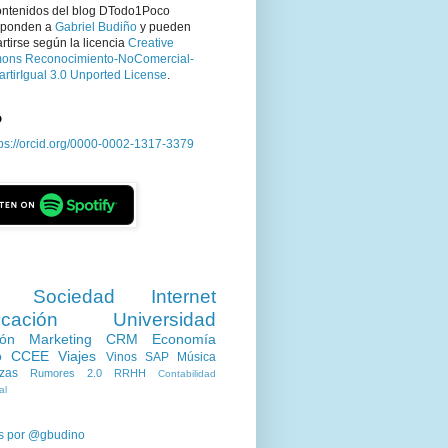
ontenidos del blog DTodo1Poco
sponden a
Gabriel Budiño
y pueden
tirse según la licencia
Creative
ns Reconocimiento-NoComercial-
rtirIgual 3.0 Unported License
.
D
tps://orcid.org/0000-0002-1317-3379
Sociedad
Internet
cación
Universidad
ión
Marketing
CRM
Economía
o
CCEE
Viajes
Vinos
SAP
Música
zas
Rumores 2.0
RRHH
Contabilidad
al
s por @gbudino