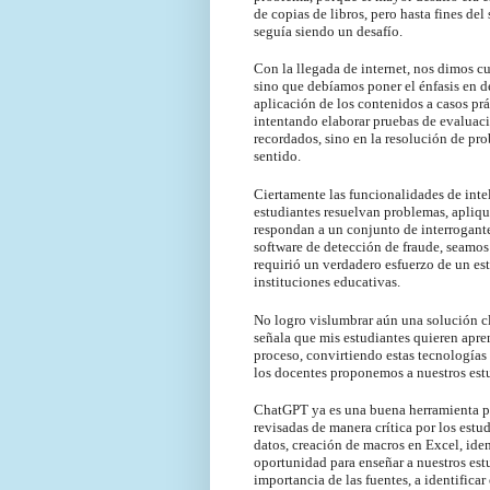
de copias de libros, pero hasta fines de
seguía siendo un desafío.
Con la llegada de internet
, nos dimos cu
sino que debíamos poner el énfasis en de
aplicación de los contenidos a casos prá
intentando elaborar pruebas de evaluaci
recordados, sino en la resolución de pro
sentido.
Ciertamente las funcionalidades de intel
estudiantes resuelvan problemas, apliq
respondan a un conjunto de interrogante
software de detección de fraude, seamos 
requirió un verdadero esfuerzo de un est
instituciones educativas.
No logro vislumbrar aún una solución cl
señala que mis estudiantes quieren apren
proceso, convirtiendo estas tecnologías 
los docentes proponemos a nuestros est
ChatGPT ya es una buena herramienta pa
revisadas de manera crítica por los estud
datos, creación de macros en Excel, ide
oportunidad para enseñar a nuestros estu
importancia de las fuentes, a identificar 