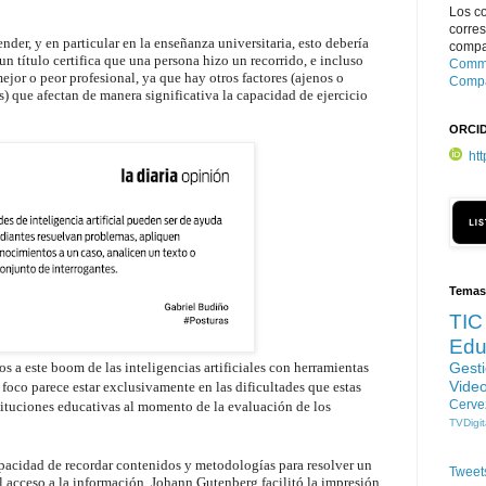
Los c
corre
er, y en particular en la enseñanza universitaria, esto debería
compar
un título certifica que una persona hizo un recorrido, e incluso
Commo
mejor o peor profesional, ya que hay otros factores (ajenos o
Compa
) que afectan de manera significativa la capacidad de ejercicio
ORCI
ht
Temas
TIC
Edu
 a este boom de las inteligencias artificiales con herramientas
Gest
Vide
l foco parece estar exclusivamente en las dificultades que estas
Cerve
stituciones educativas al momento de la evaluación de los
TVDigit
pacidad de recordar contenidos y metodologías para resolver un
Tweet
l acceso a la información. Johann Gutenberg facilitó la impresión