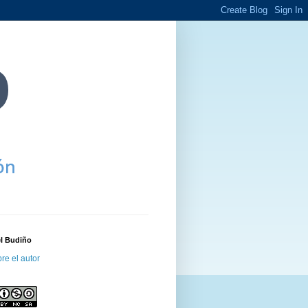
el Budiño
re el autor