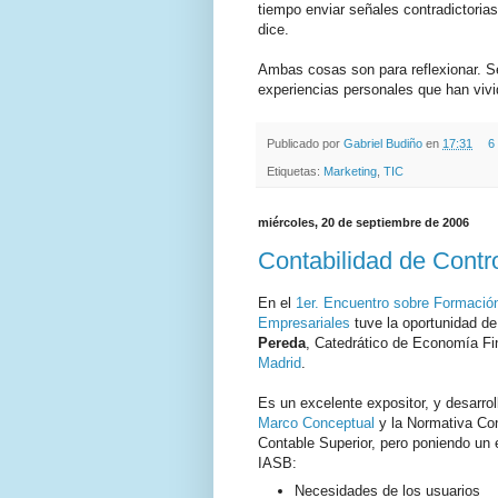
tiempo enviar señales contradictoria
dice.
Ambas cosas son para reflexionar. Se
experiencias personales que han viv
Publicado por
Gabriel Budiño
en
17:31
6
Etiquetas:
Marketing
,
TIC
miércoles, 20 de septiembre de 2006
Contabilidad de Contro
En el
1er. Encuentro sobre Formación
Empresariales
tuve la oportunidad de 
Pereda
, Catedrático de Economía Fi
Madrid
.
Es un excelente expositor, y desarro
Marco Conceptual
y la Normativa Con
Contable Superior, pero poniendo un 
IASB:
Necesidades de los usuarios