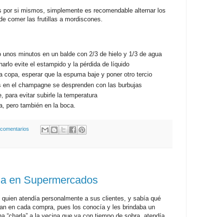
s por si mismos, simplemente es recomendable alternar los
e comer las frutillas a mordiscones.
o unos minutos en un balde con 2/3 de hielo y 1/3 de agua
harlo evite el estampido y la pérdida de líquido
 la copa, esperar que la espuma baje y poner otro tercio
as en el champagne se desprenden con las burbujas
, para evitar subirle la temperatura
pa, pero también en la boca.
 comentarios
da en Supermercados
o quien atendía personalmente a sus clientes, y sabía qué
can en cada compra, pues los conocía y les brindaba un
a “charla” a la vecina que va con tiempo de sobra, atendía