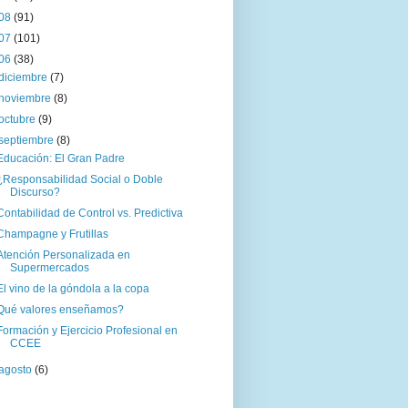
08
(91)
07
(101)
06
(38)
diciembre
(7)
noviembre
(8)
octubre
(9)
septiembre
(8)
Educación: El Gran Padre
¿Responsabilidad Social o Doble
Discurso?
Contabilidad de Control vs. Predictiva
Champagne y Frutillas
Atención Personalizada en
Supermercados
El vino de la góndola a la copa
Qué valores enseñamos?
Formación y Ejercicio Profesional en
CCEE
agosto
(6)