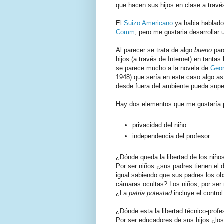
que hacen sus hijos en clase a trav
El
Suizo Americano
ya habia hablado
Comm
, pero me gustaria desarrollar 
Al parecer se trata de algo
bueno
para
hijos (a través de Internet) en tanta
se parece mucho a la novela de
Geor
1948) que sería en este caso algo as
desde fuera del ambiente pueda superv
Hay dos elementos que me gustaría p
privacidad del niño
independencia del profesor
¿Dónde queda la libertad de los niño
Por ser niños ¿sus padres tienen el 
igual sabiendo que sus padres los o
cámaras ocultas? Los niños, por ser 
¿La
patria potestad
incluye el control
¿Dónde esta la libertad técnico-profe
Por ser educadores de sus hijos ¿los