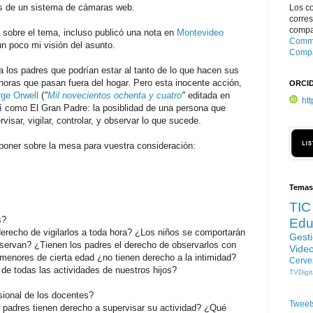
és de un sistema de cámaras web.
Los c
corre
compar
 sobre el tema, incluso publicó una nota en
Montevideo
Commo
un poco mi visión del asunto.
Compa
 los padres que podrían estar al tanto de lo que hacen sus
s horas que pasan fuera del hogar. Pero esta inocente acción,
ORCI
ge Orwell
(
"
Mil novecientos ochenta y cuatro
"
editada en
ht
í como El Gran Padre: la posiblidad de una persona que
isar, vigilar, controlar, y observar lo que sucede.
oner sobre la mesa para vuestra consideración:
Temas
TIC
s?
Edu
derecho de vigilarlos a toda hora? ¿Los niños se comportarán
Gest
bservan? ¿Tienen los padres el derecho de observarlos con
Vide
menores de cierta edad ¿no tienen derecho a la intimidad?
Cerve
 de todas las actividades de nuestros hijos?
TVDigit
sional de los docentes?
Tweet
 padres tienen derecho a supervisar su actividad? ¿Qué