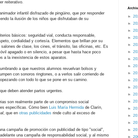
r reiterativo.
Archiv
nimador infantil disfrazado de pingüino, que por responder
►
20
iendo la ilusión de los niños que disfrutaban de su
►
20
►
20
iterios básicos: seguridad vial, conducta responsable,
►
20
speto, cordialidad y cortesía. Elementos que brillan por su
►
20
 salones de clase, los cines, el tránsito, las oficinas, etc. Es
►
20
móvil apagado o en silencio, a pesar que hasta hace poco
 a la inexistencia de estos aparatos.
►
20
►
20
umbrando a que nuestros alumnos revuelvan bolsos y
►
20
umpen con sonoros ringtones, o a verlos salir corriendo de
tropezando con todo lo que se pone en su camino.
►
20
►
20
que deben atender partos urgentes.
►
20
►
20
rias son realmente parte de un compromiso social
des específicas. Cómo bien
Luis María Hermida
de Clarín,
►
20
al
, que en
otras publicidades
rinde culto al exceso de
►
20
►
20
una campaña de promoción con publicidad de tipo "social",
►
20
 adelante una campaña de responsabilidad social, y al mismo
►
20