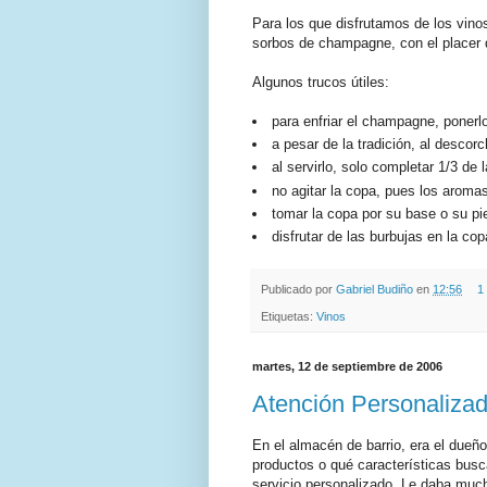
Para los que disfrutamos de los vino
sorbos de champagne, con el placer d
Algunos trucos útiles:
para enfriar el champagne, ponerl
a pesar de la tradición, al descorc
al servirlo, solo completar 1/3 de
no agitar la copa, pues los arom
tomar la copa por su base o su pie
disfrutar de las burbujas en la co
Publicado por
Gabriel Budiño
en
12:56
1
Etiquetas:
Vinos
martes, 12 de septiembre de 2006
Atención Personaliza
En el almacén de barrio, era el dueñ
productos o qué características bus
servicio personalizado. Le daba much