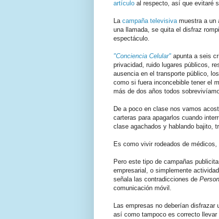
artículo
al respecto, así que evitaré se
La
campaña televisiva
muestra a un a
una llamada, se quita el disfraz romp
espectáculo.
"Conciencia Celular"
apunta a seis cr
privacidad, ruido lugares públicos, re
ausencia en el transporte público, los
como si fuera inconcebible tener el 
más de dos años todos sobrevivíamos
De a poco en clase nos vamos acost
carteras para apagarlos cuando interr
clase agachados y hablando bajito, 
Es como vivir rodeados de médicos, 
Pero este tipo de campañas publicita
empresarial, o simplemente activida
señala las contradicciones de
Person
comunicación móvil.
Las empresas no deberían disfrazar 
así como tampoco es correcto llevar