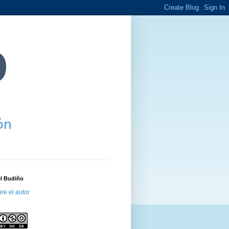
el Budiño
re el autor