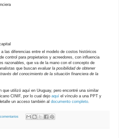
anciera
capital
a las diferencias entre el modelo de costos históricos
de control para propietarios y acreedores, con influencia
ores razonables, que va de la mano con el concepto de
y analistas que buscan
evaluar la posibilidad de obtener
 través del conocimiento de la situación financiera de la
 que utilizó aquí en Uruguay, pero encontré una similar
cano CINIF, por lo cual dejo
aquí
el vínculo a una PPT y
 detalle un acceso también al
documento completo
.
 comentarios