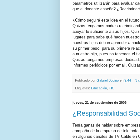
parametros utilizarán para evaluar c
que el docente enseña? ¿Recriminarán
¿Cómo seguirá esta idea en el futuro
Quizás tengamos padres recriminando
apoyar lo suficiente a sus hijos. Qu
lugares para sabe qué hacen nuestro
nuestros hijos deban aprender a hack
su primer beso, para su primera rela
a nuestro hijo, pues no tenemos el ti
Quizás tengamos empresas dedicadas 
informes periódicos por email. Quizá
Publicado por
Gabriel Budiño
en
9:44
3 
Etiquetas:
Educación
,
TIC
jueves, 21 de septiembre de 2006
¿Responsabilidad Soc
Tenía ganas de hablar sobre empresas,
campaña de la empresa de telefonía 
en algunos canales de TV Cable en Ur