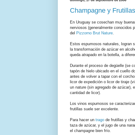
Champagne y Frutilla
En Uruguay se cosechan muy buen
nerviosos (generalmente conocidos p
del
Pizzorno Brut Nature
.
Estos espumosos naturales, logran 
la transformación de azúcar en alcoh
queda atrapado en la botella, a difere
Durante el proceso de degüelle (se co
tapón de hielo ubicado en el cuello d
antes de volver a tapar con el corcho
licor de expedición o licor de tiraje 
un nature (sin agregado de azúcar), e
cantidad de licor).
Los vinos espumosos se caracterizan 
frutillas suele ser excelente.
Para hacer un
trago
de frutillas y cha
taza de azúcar, y el jugo de una nara
el champagne bien frío.