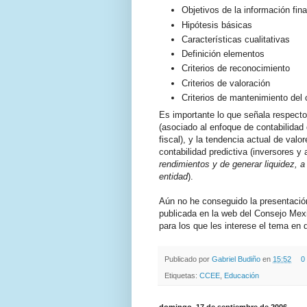
Objetivos de la información fin
Hipótesis básicas
Características cualitativas
Definición elementos
Criterios de reconocimiento
Criterios de valoración
Criterios de mantenimiento del 
Es importante lo que señala respecto 
(asociado al enfoque de contabilidad 
fiscal), y la tendencia actual de val
contabilidad predictiva (inversores 
rendimientos y de generar liquidez, a
entidad
).
Aún no he conseguido la presentación
publicada en la web del Consejo Mexi
para los que les interese el tema en
Publicado por
Gabriel Budiño
en
15:52
0
Etiquetas:
CCEE
,
Educación
domingo, 17 de septiembre de 2006