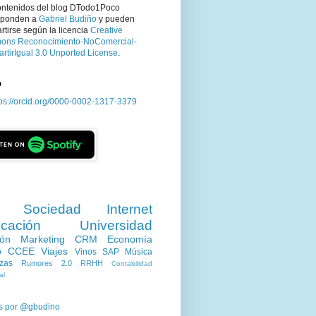
ontenidos del blog DTodo1Poco
sponden a
Gabriel Budiño
y pueden
tirse según la licencia
Creative
ns Reconocimiento-NoComercial-
rtirIgual 3.0 Unported License
.
D
tps://orcid.org/0000-0002-1317-3379
Sociedad
Internet
cación
Universidad
ión
Marketing
CRM
Economía
o
CCEE
Viajes
Vinos
SAP
Música
zas
Rumores 2.0
RRHH
Contabilidad
al
s por @gbudino