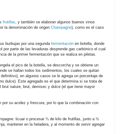
s
as
frutillas
, y también se elaboran algunos buenos vinos
or la denominación de origen
Champagne
), como es el caso
sus burbujas por una segunda
fermentación
en botella, donde
ol por parte de las levaduras desprende gas carbónico el cual
ncia de la primer fermentación que se realiza en piletas.
ngela el pico de la botella, se descorcha y se obtiene un
onde se hallan todos los sedimentos, los cuales se quitan
 definitivo), en algunos casos se le agrega un porcentaje de
(vino dulce). Este agregado es el que determina si se trata de
l brut nature, brut, demisec y dulce (el que tiene mayor
por su acidez y frescura, por lo que la combinación con
mpagne: licuar o procesar ¼ de kilo de frutillas, junto a ½
nja, mantener en la heladera, y al momento de servir agregar