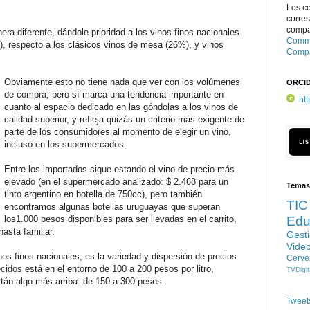
Los c
corre
compar
era diferente, dándole prioridad a los vinos finos nacionales
Commo
s), respecto a los clásicos vinos de mesa (26%), y vinos
Compa
Obviamente esto no tiene nada que ver con los volúmenes
ORCI
de compra, pero sí marca una tendencia importante en
ht
cuanto al espacio dedicado en las góndolas a los vinos de
calidad superior, y refleja quizás un criterio más exigente de
parte de los consumidores al momento de elegir un vino,
incluso en los supermercados.
Entre los importados sigue estando el vino de precio más
elevado (en el supermercado analizado: $ 2.468 para un
Temas
tinto argentino en botella de 750cc), pero también
TIC
encontramos algunas botellas uruguayas que superan
los1.000 pesos disponibles para ser llevadas en el carrito,
Edu
asta familiar.
Gest
Vide
nos finos nacionales, es la variedad y dispersión de precios
Cerve
ecidos está en el entorno de 100 a 200 pesos por litro,
TVDigit
tán algo más arriba: de 150 a 300 pesos.
Tweet