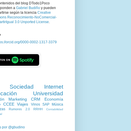
ontenidos del blog DTodo1Poco
sponden a
Gabriel Budiño
y pueden
tirse según la licencia
Creative
ns Reconocimiento-NoComercial-
rtirIgual 3.0 Unported License
.
D
tps://orcid.org/0000-0002-1317-3379
Sociedad
Internet
cación
Universidad
ión
Marketing
CRM
Economía
o
CCEE
Viajes
Vinos
SAP
Música
zas
Rumores 2.0
RRHH
Contabilidad
al
s por @gbudino