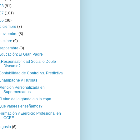
08
(91)
07
(101)
06
(38)
diciembre
(7)
noviembre
(8)
octubre
(9)
septiembre
(8)
Educación: El Gran Padre
¿Responsabilidad Social o Doble
Discurso?
Contabilidad de Control vs. Predictiva
Champagne y Frutillas
Atención Personalizada en
Supermercados
El vino de la góndola a la copa
Qué valores enseñamos?
Formación y Ejercicio Profesional en
CCEE
agosto
(6)