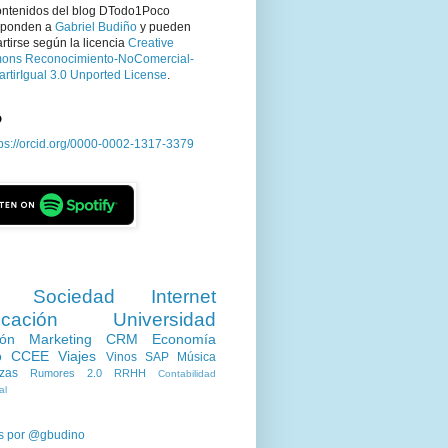
ontenidos del blog DTodo1Poco
sponden a
Gabriel Budiño
y pueden
tirse según la licencia
Creative
ns Reconocimiento-NoComercial-
rtirIgual 3.0 Unported License
.
D
tps://orcid.org/0000-0002-1317-3379
Sociedad
Internet
cación
Universidad
ión
Marketing
CRM
Economía
o
CCEE
Viajes
Vinos
SAP
Música
zas
Rumores 2.0
RRHH
Contabilidad
al
s por @gbudino