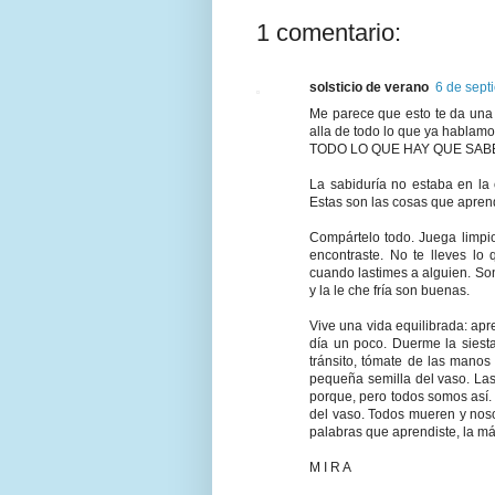
1 comentario:
solsticio de verano
6 de sept
Me parece que esto te da una
alla de todo lo que ya hablamo
TODO LO QUE HAY QUE SABE
La sabiduría no estaba en la 
Estas son las cosas que aprend
Compártelo todo. Juega limpio
encontraste. No te lleves lo
cuando lastimes a alguien. Son
y la le che fría son buenas.
Vive una vida equilibrada: apre
día un poco. Duerme la siest
tránsito, tómate de las manos
pe­queña semilla del vaso. La
porque, pero todos somos así.
del vaso. Todos mueren y noso
palabras que aprendiste, la m
M I R A