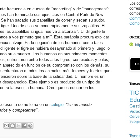
Los c
corre
ante frecuencia en cursos de “marketing” y de “management”:
compar
nos han terminado sus ejercicios en Central Park de New
Commo
Se han sacado sus zapatillas de correr y secan su sudor.
Compa
igre. Uno de ellos se pone rápidamente sus zapatillas. El
es las zapatillas si igual nos va a alcanzar”. El diligente le
ance a vos primero que a mi”. Esta parábola procura explicar
ORCI
tencia salvaje. Es la negación de los humanos como tales.
ht
iligente el tigre se hubiera desayunado al primero y luego lo
lizado su almuerzo. Los humanos en sus primeros momentos
es, enfrentaron entre todos a los tigres, con piedras y palos,
án aparecido en función de su compromiso con los demás, su
ma enfrentaron a todos los animales más feroces y fuertes que
vencieron sobre la base de la solidaridad. El hombre es un
ía desaparecido. Este ejemplo es producto de un tipo de
Temas
contra la esencia humana. Creo que es educar en los
TIC
Edu
ase escrita como lema en un
colegio
:
"En un mundo
Gest
arios y competentes"
.
Vide
Cerve
TVDigit
Tweet