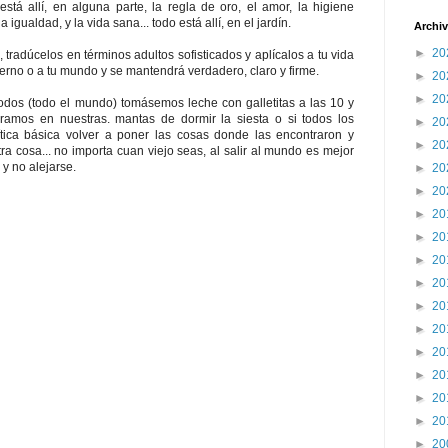
stá allí, en alguna parte, la regla de oro, el amor, la higiene
la igualdad, y la vida sana... todo está allí, en el jardín.
Archiv
►
20
 tradúcelos en términos adultos sofisticados y aplícalos a tu vida
obierno o a tu mundo y se mantendrá verdadero, claro y firme.
►
20
►
20
todos (todo el mundo) tomásemos leche con galletitas a las 10 y
ramos en nuestras. mantas de dormir la siesta o si todos los
►
20
­tica básica volver a poner las cosas donde las encontraron y
►
20
tra cosa... no importa cuan viejo seas, al salir al mundo es mejor
y no alejarse.
►
20
►
20
►
20
►
20
►
20
►
20
►
20
►
20
►
20
►
20
►
20
►
20
►
20