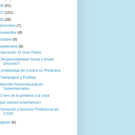
08
(91)
07
(101)
06
(38)
diciembre
(7)
noviembre
(8)
octubre
(9)
septiembre
(8)
Educación: El Gran Padre
¿Responsabilidad Social o Doble
Discurso?
Contabilidad de Control vs. Predictiva
Champagne y Frutillas
Atención Personalizada en
Supermercados
El vino de la góndola a la copa
Qué valores enseñamos?
Formación y Ejercicio Profesional en
CCEE
agosto
(6)