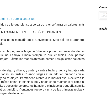
Vuelta
iembre de 2006 a las 16:58
 idea de lo que pienso a cerca de la enseñanza en valores, más
s.
Rincón
R LO APRENDÍ EN EL JARDÍN DE INFANTES
cima de la montaña de la Universidad. Si­no allí, en el arenero.
í:
. No le pegues a la gente. Vuelve a po­ner las cosas donde las
 que no es tuyo. Lim­pia siempre lo que ensucies. Pide perdón
­rójate. Lávate las manos antes de comer. Las galletitas calientes
nde algo, y dibuja, y pinta, y canta y baila y juega y trabaja cada
a todas las tardes. Cuando salgas al mundo ten cuidado con el
 y no te alejes. Permanece atento a lo maravilloso. Recuerda la
s raíces bajan, la planta sube y nadie sabe realmente ni como ni
 Los peces de colores, los hamsters e incluso la pequeña semilla
­tros también. Y entonces recuerda una de las primeras reglas y
ás grande de todas: