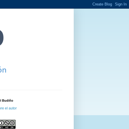
el Budiño
re el autor