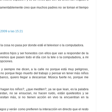
o lamentablemente creo que muchos padres no se toman el tiempo
2009 a las 15:21
 la cosa no pasa por donde esté el televisor o la computadora.
uestros hijos y ser honestos con ellos que van a responder de la
remos que pasen todo el día con la tele o la computadora, a mi
 opciones.
 y siempre me dicen, a la calle no porque está muy peligroso,
no porque llego muerto del trabajo y pensar en tener más niños
banco, quiero llegar a descansar. Música fuerte no, porque me
agan los niños?, ¿que mediten?, ya se que lean, es la palabra
tan, no se ensucian, no hacen ruido, están quietesitos y se
cesitan más, si no tienen acción en vivo la encuentran en la
igos y verán como prefieren la interacción en directo que el resto