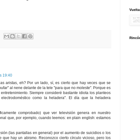
Vuelta
Rincón
as 19:40
rias aristas, eh? Por un lado, sí, es cierto que hay veces que se
far" al nene delante de la tele "para que no moleste". Porque es
 entretenimiento. Siempre consideré bastante idiota los planteos
an electrodoméstico como la heladera". El día que la heladera
tíficamente comprobado) que ver televisión genera en nuestro
nal que, por ejemplo, cuando leemos: en plain english: estamos
isión (las pantallas en general) por el aumento de suicidios o los
 que hay un abismo. Reconozco cierto círculo vicioso, pero los