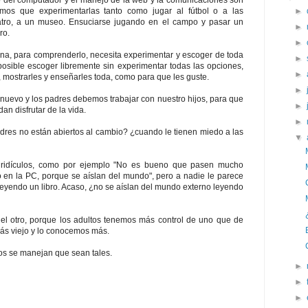
o del computador y el manejo de la web y la comunicaciones son
►
emos que experimentarlas tanto como jugar al fútbol o a las
teatro, a un museo. Ensuciarse jugando en el campo y pasar un
►
ro.
►
na, para comprenderlo, necesita experimentar y escoger de toda
►
osible escoger libremente sin experimentar todas las opciones,
►
 mostrarles y enseñarles toda, como para que les guste.
►
nuevo y los padres debemos trabajar con nuestro hijos, para que
►
an disfrutar de la vida.
►
res no están abiertos al cambio? ¿cuando le tienen miedo a las
▼
ridículos, como por ejemplo "No es bueno que pasen mucho
 en la PC, porque se aíslan del mundo", pero a nadie le parece
yendo un libro. Acaso, ¿no se aíslan del mundo externo leyendo
el otro, porque los adultos tenemos más control de uno que de
ás viejo y lo conocemos más.
s se manejan que sean tales.
►
►
►