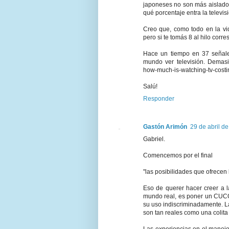
japoneses no son más aislados 
qué porcentaje entra la televisi
Creo que, como todo en la vi
pero si te tomás 8 al hilo corre
Hace un tiempo en 37 señales
mundo ver televisión. Demasia
how-much-is-watching-tv-costi
Salú!
Responder
Gastón Arimón
29 de abril d
Gabriel.
Comencemos por el final
"las posibilidades que ofrecen
Eso de querer hacer creer a l
mundo real, es poner un CUCO 
su uso indiscriminadamente. La
son tan reales como una colita 