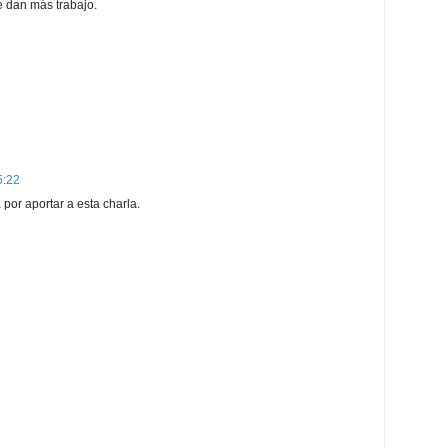
e dan más trabajo.
5:22
por aportar a esta charla.