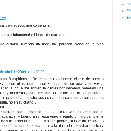
►
20
►
20
►
20
5:29
ma, y agradezco que comenten...
 tema e intercambiar ideas... de eso se trata.
 de aislarse leyendo un libro, me parecen cosas de lo mas
de abril de 2009 a las 20:39
más 8 aspirinas..... Yo comparto totalmente el uso de nuevas
vivan con ellas, porque son ya, parte de su vida, y no voy a
 pienso, aunque me sobren telvisores por decenas, ponerles una
nto..hay momentos, para ver tale...lo mismo con la computadora,
 el ratón, el administra susarchivos, busca información para los
mún, no en su cuarto...
ar...
o contrario..que el signo de buen padre o madre, es aquel que le
de aparatos...y bueno ah si estaremos creando un microambiente
e socialización cubiertas..y ni sus padres, ni la visita de amigos
ue podrá chatear con ellos, jugar a la nintendo, escuchar musica y
el mismo espacio... y sé de niños que con 12 años han llegado a