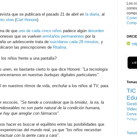
Los c
corre
compar
evista que se publicara el pasado 21 de abril en
la diaria
, al
Commo
to slow
(
Carl Honoré
).
Compa
ema de que
uno de cada cinco niños
padece algún
desorden
aponeses que se vuelven
ermitaños permanentes
por la
ORCI
taña un adolescente trata de
suicidarse cada 28 minutos
, y
ht
plicaron las prescripciones de
Ritalina
.
os niños frente a una pantalla?
 unen, es bastante cierto lo que dice Honoré:
"La tecnología
encerrarnos en nuestras burbujas digitales particulares"
.
Temas
 en nuestros ritmos de vida,
enchufar
a los niños al TV, para
TIC
Edu
tor escocés,
"Se tiende a considerar que la timidez, la ira, la
Gest
indeseables no son parte natural de la condición humana,
Vide
e hay que arreglar con fármacos"
.
Cerve
TVDigit
s hacer es buscar el equilibrio entre las posibilidades que
 experiencias del mundo real, ya que
"los niños necesitan
Tweet
ractuar con la gente cara a cara"
.