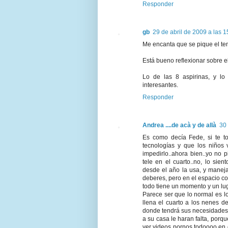
Responder
gb
29 de abril de 2009 a las 1
Me encanta que se pique el te
Está bueno reflexionar sobre el
Lo de las 8 aspirinas, y lo
interesantes.
Responder
Andrea ....de acà y de allà
30 
Es como decía Fede, si te to
tecnologías y que los niños 
impedirlo..ahora bien..yo no
tele en el cuarto..no, lo sie
desde el año la usa, y maneja
deberes, pero en el espacio co
todo tiene un momento y un lug
Parece ser que lo normal es l
llena el cuarto a los nenes 
donde tendrá sus necesidades d
a su casa le haran falta, porq
ver videos pornos todoooo en 