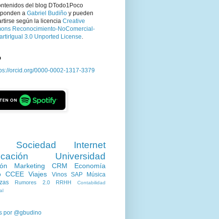
ontenidos del blog DTodo1Poco
sponden a
Gabriel Budiño
y pueden
tirse según la licencia
Creative
ns Reconocimiento-NoComercial-
rtirIgual 3.0 Unported License
.
D
tps://orcid.org/0000-0002-1317-3379
Sociedad
Internet
cación
Universidad
ión
Marketing
CRM
Economía
o
CCEE
Viajes
Vinos
SAP
Música
zas
Rumores 2.0
RRHH
Contabilidad
al
s por @gbudino