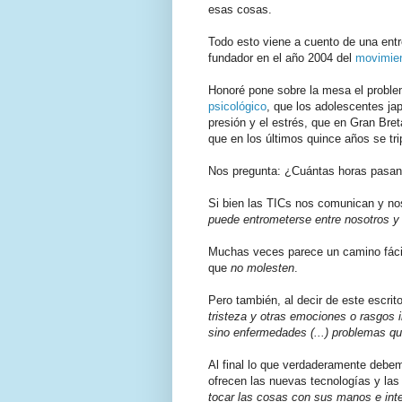
esas cosas.
Todo esto viene a cuento de una entr
fundador en el año 2004 del
movimien
Honoré pone sobre la mesa el probl
psicológico
, que los adolescentes j
presión y el estrés, que en Gran Bre
que en los últimos quince años se tri
Nos pregunta: ¿Cuántas horas pasan l
Si bien las TICs nos comunican y nos
puede entrometerse entre nosotros y 
Muchas veces parece un camino fácil
que
no molesten
.
Pero también, al decir de este escri
tristeza y otras emociones o rasgos 
sino enfermedades (...) problemas qu
Al final lo que verdaderamente debemo
ofrecen las nuevas tecnologías y las
tocar las cosas con sus manos e inte