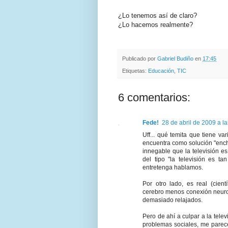
¿Lo tenemos así de claro?
¿Lo hacemos realmente?
.
.
Publicado por
Gabriel Budiño
en
17:45
Etiquetas:
Educación
,
TIC
6 comentarios:
Fede!
28 de abril de 2009 a l
Uff... qué temita que tiene va
encuentra como solución "enchu
innegable que la televisión es
del tipo "la televisión es t
entretenga hablamos.
Por otro lado, es real (cien
cerebro menos conexión neuro
demasiado relajados.
Pero de ahí a culpar a la telev
problemas sociales, me parece