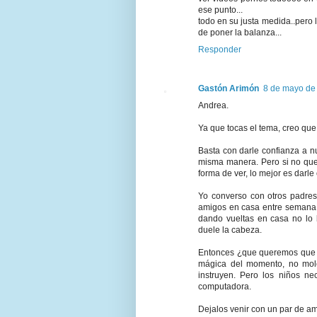
ese punto...
todo en su justa medida..per
de poner la balanza...
Responder
Gastón Arimón
8 de mayo de 
Andrea.
Ya que tocas el tema, creo que
Basta con darle confianza a n
misma manera. Pero si no que
forma de ver, lo mejor es darle
Yo converso con otros padres
amigos en casa entre semana 
dando vueltas en casa no lo 
duele la cabeza.
Entonces ¿que queremos que h
mágica del momento, no moles
instruyen. Pero los niños ne
computadora.
Dejalos venir con un par de am