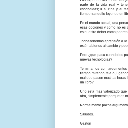
Las experiencias en el manej
parte de la vida real y ten
escondidas; ir al cine y al 
tiempo tranquilo leyendo un lib
En el mundo actual, una perso
esas opciones y como no es p
es nuestro deber como padres,
Todos tenemos aprensión a lo 
estén abiertos al cambio y pued
Pero ¿que pasa cuando los pad
nuevas tecnologías?
Terminamos con argumentos 
tiempo mirando tele o jugando
mal que pasen muchas horas le
un libro?
Uno está mas valorizado que 
otro, simplemente porque es m
Normalmente pocos argumento
Saludos.
Gastón