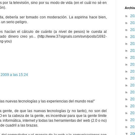
por la televisión, sino por su modo de vida (en el cuál no sé en
ón).
Archiv
►
20
da, debería ser tomado con moderación. La aspirina hace bien,
s un serio peligro.
►
20
►
20
 hacían el cálculo de cuánto (a nivel de pesos) le cuesta al
do dinero creo yo... (http://www.37signals.com/svn/posts/1692-
►
20
ng-you)
►
20
►
20
►
20
►
20
►
20
e 2009 a las 15:24
►
20
►
20
►
20
►
20
 las nuevas tecnologías y las experiencias del mundo real"
►
20
a gente, de que las nuevas tecnologías (y no tanto), no son del
►
20
en la cabeza de la gente, es incentivar para que la gente límite
►
20
 informática, internet y todas las herramientas del web (2.0 o no)
de cuadril a las brazas.
►
20
▼
20