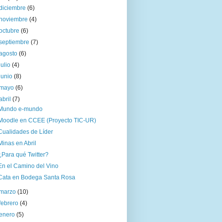
diciembre
(6)
noviembre
(4)
octubre
(6)
septiembre
(7)
agosto
(6)
julio
(4)
junio
(8)
mayo
(6)
abril
(7)
Mundo e-mundo
Moodle en CCEE (Proyecto TIC-UR)
Cualidades de Líder
Minas en Abril
¿Para qué Twitter?
En el Camino del Vino
Cata en Bodega Santa Rosa
marzo
(10)
febrero
(4)
enero
(5)