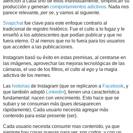
atención a cada uno de ellos individualmente, simplifican su
producción y generan
comportamientos adictivos
. Nada nos
parece relevante,
per se
, y vamos al siguiente.
Snapchat
fue clave para este enfoque contrario al
tradicional de registro histórico. Fue el culto a lo fugaz y le
enseñó a los adolescentes que podían publicar y que no
fuera eterno. O al menos que no lo fuera para los usuarios
que acceden a las publicaciones.
Instagram basó su éxito en estas premisas, al centrarse en
las imágenes, aprovechar las mejoras tecnológicas de las
cámaras, el uso de los filtros, el culto al
ego
y la magia
adictiva de los memes.
Las
historias
de Instagram (que se replicaron a
Facebook
, y
que también adoptó
Linkedin
), tienen una característica
fundamental: nacen con vencimiento. Esto hace que se
suban y se consuman más (pues desaparecen
rápidamente). Cada usuario necesita agregar más
contenido para estar presente (ser).
Cada usuario necesita consumir mas contenido, ya que
siempre hay cosas nuevas para ver, son cortos, y con un