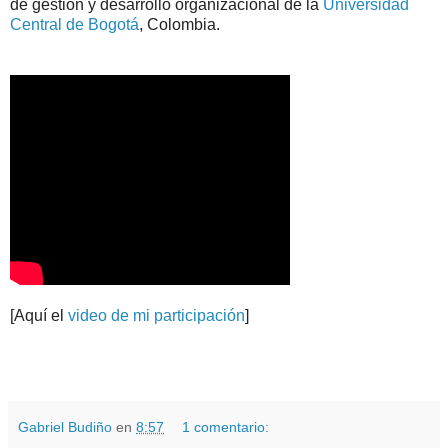
de gestión y desarrollo organizacional de la
Universidad
Central de Bogotá
, Colombia.
[Aquí el
video de mi participación
]
.
.
Gabriel Budiño
en
8:57
1 comentario: