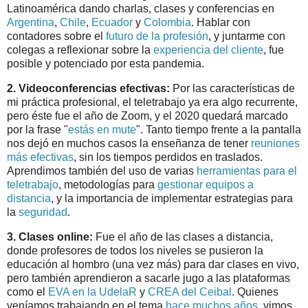
Latinoamérica dando charlas, clases y conferencias en
Argentina
,
Chile
,
Ecuador
y
Colombia
. Hablar con
contadores sobre el
futuro de la profesión
, y juntarme con
colegas a reflexionar sobre la
experiencia del cliente
, fue
posible y potenciado por esta pandemia.
2. Videoconferencias efectivas:
Por las características de
mi práctica profesional, el teletrabajo ya era algo recurrente,
pero éste fue el año de Zoom, y el 2020 quedará marcado
por la frase "
estás en mute
". Tanto tiempo frente a la pantalla
nos dejó en muchos casos la enseñanza de tener
reuniones
más efectivas
, sin los tiempos perdidos en traslados.
Aprendimos también del uso de varias
herramientas para el
teletrabajo
, metodologías para
gestionar equipos a
distancia
, y la importancia de implementar estrategias para
la
seguridad
.
3. Clases online:
Fue el año de las clases a distancia,
donde profesores de todos los niveles se pusieron la
educación al hombro (una vez más) para dar clases en vivo,
pero también aprendieron a sacarle jugo a las plataformas
como el
EVA en la UdelaR
y
CREA del Ceibal
. Quienes
veníamos trabajando en el tema
hace muchos años
, vimos