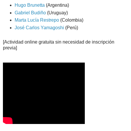
Hugo Brunetta
(Argentina)
Gabriel Budiño
(Uruguay)
Marta Lucía Restrepo
(Colombia)
José Carlos Yamagoshi
(Perú)
[Actividad online gratuita sin necesidad de inscripción
previa]