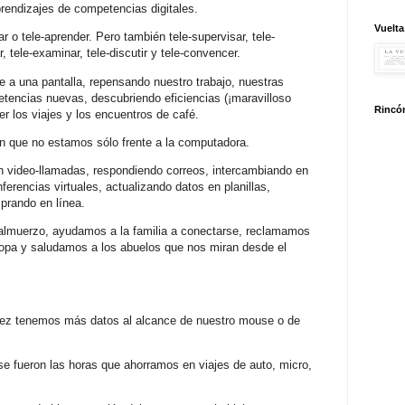
prendizajes de competencias digitales.
Vuelta
r o tele-aprender. Pero también tele-supervisar, tele-
ar, tele-examinar, tele-discutir y tele-convencer.
 a una pantalla, repensando nuestro trabajo, nuestras
tencias nuevas, descubriendo eficiencias (¡maravilloso
Rincón
der los viajes y los encuentros de café.
 que no estamos sólo frente a la computadora.
 video-llamadas, respondiendo correos, intercambiando en
erencias virtuales, actualizando datos en planillas,
rando en línea.
almuerzo, ayudamos a la familia a conectarse, reclamamos
ropa y saludamos a los abuelos que nos miran desde el
z tenemos más datos al alcance de nuestro mouse o de
 fueron las horas que ahorramos en viajes de auto, micro,