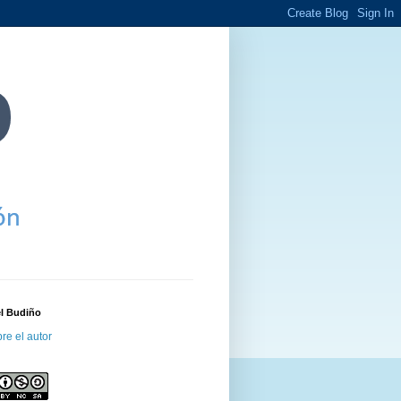
el Budiño
re el autor