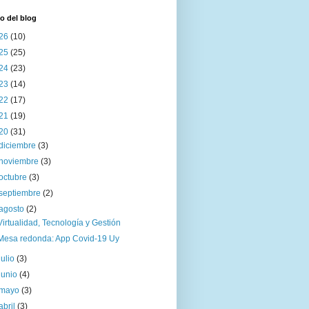
o del blog
26
(10)
25
(25)
24
(23)
23
(14)
22
(17)
21
(19)
20
(31)
diciembre
(3)
noviembre
(3)
octubre
(3)
septiembre
(2)
agosto
(2)
Virtualidad, Tecnología y Gestión
Mesa redonda: App Covid-19 Uy
julio
(3)
junio
(4)
mayo
(3)
abril
(3)