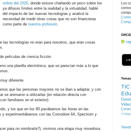
online del 2020
, donde estuve charlando un poco sobre los
Los c
corre
ya difusos límites entre la realidad y la virtualidad, hablé
compar
del impacto de las nuevas tecnologías y analicé la
Commo
necesidad de medir otras cosas que no son financieras
Compa
como parte de
nuestra profesión
.
ORCI
ht
e las tecnologías no eran para nosotros, que eran cosas
ón.
 películas de ciencia ficción.
o una planilla electrónica, que se parecían más a lo que
amos.
Temas
 muy diferente.
TIC
amos que las personas mayores no se iban a adaptar, y con
Edu
e se animaron a utilizarlas (en relación directa con
Gest
n familiares en el exterior).
Vide
ndo, y los que en los 80 pasábamos las horas en las
Cerve
os y experimentábamos con las Comodore 64, Spectrum y
TVDigit
Tweet
cer para no nombrarla?), vivimos una etapa muy novedosa,