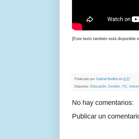
[Este texto también está disponible 
.
.
Publicado por
Gabriel Budiño
en
8:27
Etiquetas:
Educación
,
Gestión
,
TIC
,
Univer
No hay comentarios:
Publicar un comentari