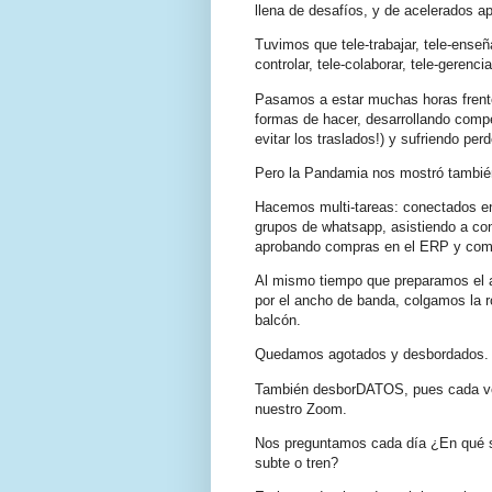
llena de desafíos, y de acelerados a
Tuvimos que tele-trabajar, tele-enseña
controlar, tele-colaborar, tele-gerenci
Pasamos a estar muchas horas frente
formas de hacer, desarrollando compe
evitar los traslados!) y sufriendo per
Pero la Pandamia nos mostró también
Hacemos multi-tareas: conectados en
grupos de whatsapp, asistiendo a conf
aprobando compras en el ERP y comp
Al mismo tiempo que preparamos el 
por el ancho de banda, colgamos la 
balcón.
Quedamos agotados y desbordados.
También desborDATOS, pues cada ve
nuestro Zoom.
Nos preguntamos cada día ¿En qué se
subte o tren?