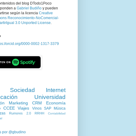
ontenidos del blog DTodo1Poco
sponden a
Gabriel Budiño
y pueden
tirse según la licencia
Creative
ns Reconocimiento-NoComercial-
rtirIgual 3.0 Unported License
.
D
tps://orcid.org/0000-0002-1317-3379
Sociedad
Internet
cación
Universidad
ión
Marketing
CRM
Economía
o
CCEE
Viajes
Vinos
SAP
Música
zas
Rumores 2.0
RRHH
Contabilidad
al
s por @gbudino