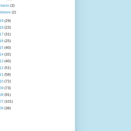
marzo
(3)
febrero
(2)
19
(29)
18
(23)
17
(31)
16
(25)
15
(40)
14
(32)
13
(40)
12
(51)
11
(58)
10
(72)
09
(73)
08
(91)
07
(101)
06
(38)