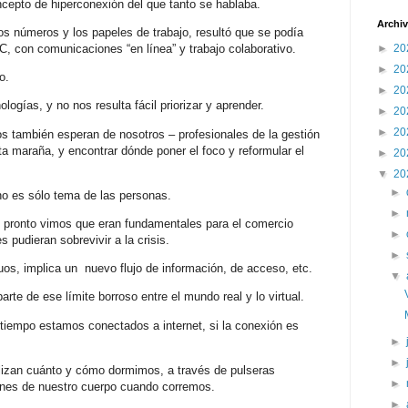
cepto de hiperconexión del que tanto se hablaba.
Archiv
los números y los papeles de trabajo, resultó que se podía
►
20
C, con comunicaciones “en línea” y trabajo colaborativo.
►
20
o.
►
20
ogías, y no nos resulta fácil priorizar y aprender.
►
20
►
20
s también esperan de nosotros – profesionales de la gestión
 maraña, y encontrar dónde poner el foco y reformular el
►
20
▼
20
►
no es sólo tema de las personas.
►
 pronto vimos que eran fundamentales para el comercio
►
pudieran sobrevivir a la crisis.
►
uos, implica un nuevo flujo de información, de acceso, etc.
▼
arte de ese límite borroso entre el mundo real y lo virtual.
 tiempo estamos conectados a internet, si la conexión es
►
►
izan cuánto y cómo dormimos, a través de pulseras
►
iones de nuestro cuerpo cuando corremos.
►