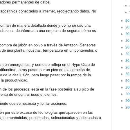
radores permanentes de datos.
►
positivos conectados a internet, recolectando datos. No
►
►
20
nforman de manera detallada dónde y cómo se usó una
►
20
ndiciones de informar a una empresa de seguros cómo es
►
20
►
20
 compra de jabón en polvo a través de Amazon. Sensores
►
20
e una planta industrial, temperatura en un contenedor, o
►
20
►
20
 son emergentes, y como se refleja en el Hype Cicle de
►
20
difundirse, otras pasan por un pico de exageración de
►
20
 de la desilusión, para luego pasar por la rampa de la
 la productividad.
►
20
►
20
n de los procesos, está en la fase posterior a su pico de
►
20
mento de encontrar usos eficientes.
►
20
iento que se necesita y tomar acciones.
►
20
n por este exceso de tecnologías que aparecen en las
s, comprendidas, ponderadas, seleccionadas y adecuadas a