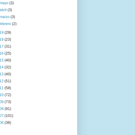
mayo
(3)
abril
(3)
marzo
(3)
febrero
(2)
19
(29)
18
(23)
17
(31)
16
(25)
15
(40)
14
(32)
13
(40)
12
(51)
11
(58)
10
(72)
09
(73)
08
(91)
07
(101)
06
(38)