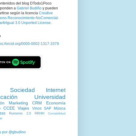
ontenidos del blog DTodo1Poco
sponden a
Gabriel Budiño
y pueden
tirse según la licencia
Creative
ns Reconocimiento-NoComercial-
rtirIgual 3.0 Unported License
.
D
tps://orcid.org/0000-0002-1317-3379
Sociedad
Internet
cación
Universidad
ión
Marketing
CRM
Economía
o
CCEE
Viajes
Vinos
SAP
Música
zas
Rumores 2.0
RRHH
Contabilidad
al
s por @gbudino