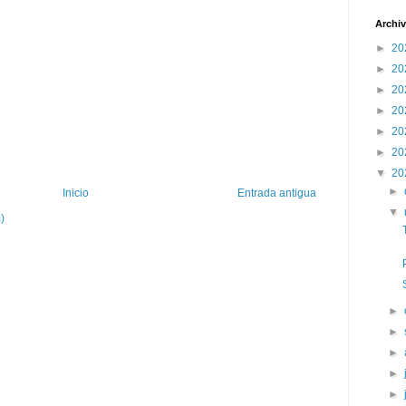
Archiv
►
20
►
20
►
20
►
20
►
20
►
20
▼
20
►
Inicio
Entrada antigua
▼
)
►
►
►
►
►