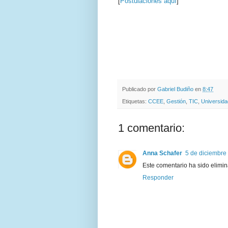
[
Postulaciones aquí
]
.
.
Publicado por
Gabriel Budiño
en
8:47
Etiquetas:
CCEE
,
Gestión
,
TIC
,
Universida
1 comentario:
Anna Schafer
5 de diciembre 
Este comentario ha sido elimin
Responder