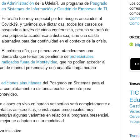
de Administración
de la UdelaR, un programa de
Posgrado
Los c
corre
en Sistemas de Información y Gestión de Empresas de TI
.
compar
Este año fue muy especial por los riesgos asociados al
Commo
Compa
Covid-19, y tuvimos que dictar casi todos los cursos del
posgrado a través de video conferencia, pero no se trató de
una propuesta académica a distancia, sino una salida
ORCI
alternativa para dar continuidad en el contexto de la crisis.
ht
El próximo año, por primera vez, atenderemos una
demanda que teníamos pendiente de
profesionales
radicados fuera de Montevideo
, que no podían acceder al
an de manera presencial y con una alta carga horaria
s ediciones simultáneas
del Posgrado en Sistemas para el
Temas
otra completamente a distancia exclusivamente para
TIC
ontevideo.
Edu
e clases en vivo en horario vespertino será completamente a
Gest
tarias asincrónicas, e instancias presenciales muy
Vide
ndrán algunas variantes en relación al programa presencial,
Cerve
 mejor se adaptan a esta modalidad.
TVDigit
a iniciativa.
Tweet