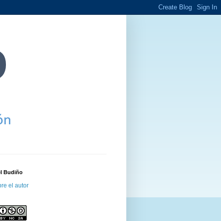
el Budiño
re el autor