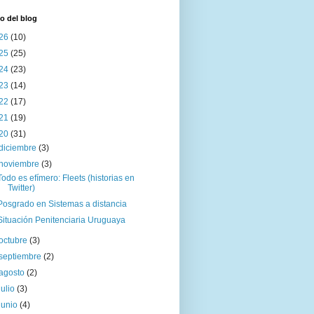
o del blog
26
(10)
25
(25)
24
(23)
23
(14)
22
(17)
21
(19)
20
(31)
diciembre
(3)
noviembre
(3)
Todo es efímero: Fleets (historias en
Twitter)
Posgrado en Sistemas a distancia
Situación Penitenciaria Uruguaya
octubre
(3)
septiembre
(2)
agosto
(2)
julio
(3)
junio
(4)