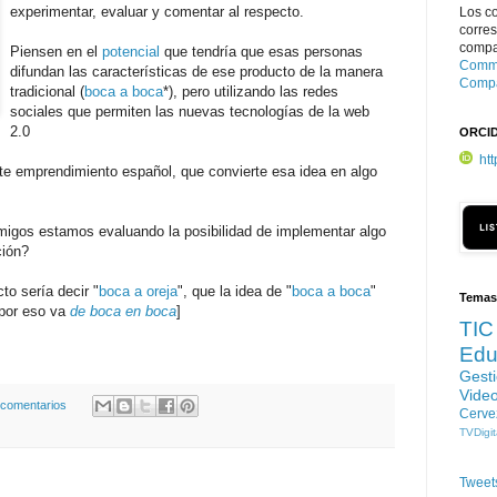
experimentar, evaluar y comentar al respecto.
Los c
corre
compar
Piensen en el
potencial
que tendría que esas personas
Commo
difundan las características de ese producto de la manera
Compa
tradicional (
boca a boca
*), pero utilizando las redes
sociales que permiten las nuevas tecnologías de la web
2.0
ORCI
ht
nte emprendimiento español, que convierte esa idea en algo
migos estamos evaluando la posibilidad de implementar algo
ción?
cto sería decir "
boca a oreja
", que la idea de "
boca a boca
"
Temas
 por eso va
de boca en boca
]
TIC
Edu
Gest
Vide
 comentarios
Cerve
TVDigit
Tweet