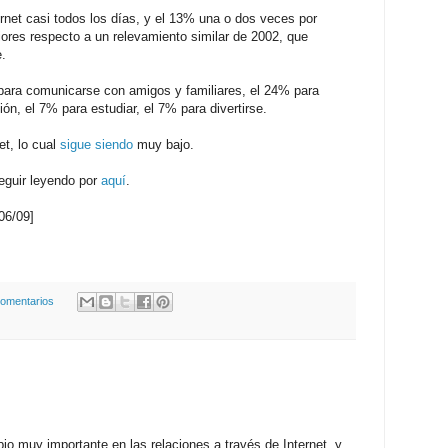
rnet casi todos los días, y el 13% una o dos veces por
ores respecto a un relevamiento similar de 2002, que
.
 para comunicarse con amigos y familiares, el 24% para
ón, el 7% para estudiar, el 7% para divertirse.
t, lo cual
sigue siendo
muy bajo.
eguir leyendo por
aquí
.
/06/09]
comentarios
o muy importante en las relaciones a través de Internet, y