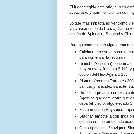
El lugar elegido este año, si bien e
espacioso, y permite - aún un doming
Lo que más impacta es ver como vie
ya clásico estilo de Bouza, Carrau y 
diseño de Spinoglio, Stagnari y Chiap
Para quienes quieran alguna recomen
Calvinor tiene su espumoso nat
para comenzar la recorrida.
Bianchi (Argentina) tiene una 
muy suave y fresco a $ 119, y p
opción del New Age a $ 135.
Pisano ofrece un Torrontés 2008
barrica, y la acidez característ
De Lucca presenta un excelente
Agostina que demuestra que es 
cepa (el precio: algo elevado $ 
Falcone desde Paysandú trajo u
Stagnari embotella con linda p
del año con un precio adecuado
Otras opciones: Sauvignon Bla
J.Chiappella (Reserva), Cabern