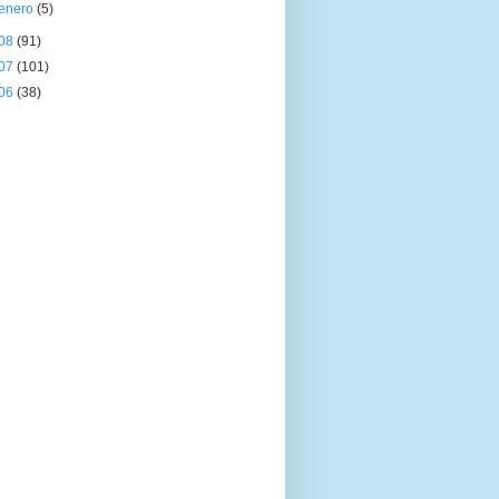
enero
(5)
08
(91)
07
(101)
06
(38)