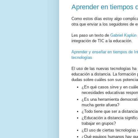
Aprender en tiempos d
Como estos días estoy algo complica
otra que enviar a los seguidores de es
Les paso un texto de
Gabriel Kaplún
integración de TIC a la educación.
Aprender y enseñar en tiempos de Int
tecnologías
El uso de las nuevas tecnologías ha r
educación a distancia. La formación 
dudas sobre cuáles son sus potencial
¿En qué casos sirve y en cuále
necesidades educativas respo
¿Es una herramienta democratiza
mucha gente afuera?
¿Todo tiene que ser a distanci
¿Educación a distancia significa
trabajar en grupos?
¿El uso de ciertas tecnologías
¿Qué equipos humanos hay que 