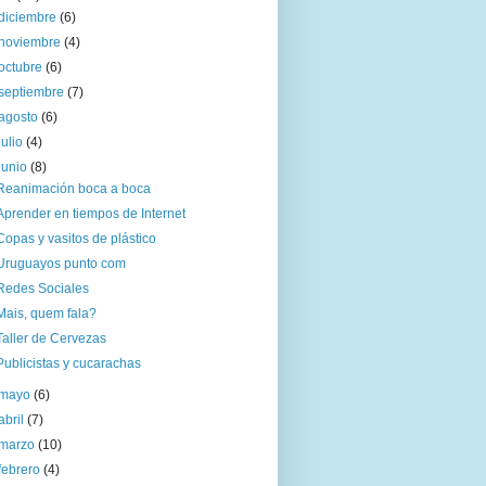
diciembre
(6)
noviembre
(4)
octubre
(6)
septiembre
(7)
agosto
(6)
julio
(4)
junio
(8)
Reanimación boca a boca
Aprender en tiempos de Internet
Copas y vasitos de plástico
Uruguayos punto com
Redes Sociales
Mais, quem fala?
Taller de Cervezas
Publicistas y cucarachas
mayo
(6)
abril
(7)
marzo
(10)
febrero
(4)