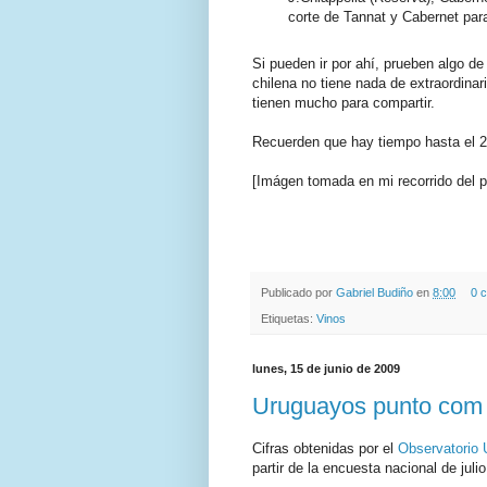
corte de Tannat y Cabernet para
Si pueden ir por ahí, prueben algo d
chilena no tiene nada de extraordina
tienen mucho para compartir.
Recuerden que hay tiempo hasta el 28
[Imágen tomada en mi recorrido del 
.
.
Publicado por
Gabriel Budiño
en
8:00
0 
Etiquetas:
Vinos
lunes, 15 de junio de 2009
Uruguayos punto com
Cifras obtenidas por el
Observatorio U
partir de la encuesta nacional de juli