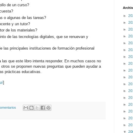
ollo de un curso?
Archiv
 cuesta?
►
20
as o algunas de las tareas?
►
20
ocente y un tutor?
►
20
tor de los materiales?
►
20
nto de las tecnologías digitales, que se renuevan y
►
20
las principales instituciones de formación profesional
►
20
►
20
 las que este libro intenta responder. En muchos casos no
►
20
 otros se proponen nuevas preguntas que pueden ayudar a
►
20
as prácticas educativas.
►
20
uí
]
►
20
►
20
►
20
►
20
comentarios
►
20
►
20
►
20
▼
20