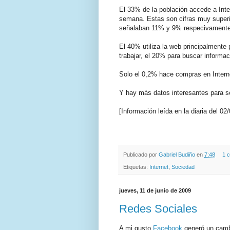
El 33% de la población accede a Inte
semana. Estas son cifras muy superi
señalaban 11% y 9% respecivamente
El 40% utiliza la web principalmente
trabajar, el 20% para buscar informaci
Solo el 0,2% hace compras en Interne
Y hay más datos interesantes para s
[Información leída en la diaria del 02
.
.
Publicado por
Gabriel Budiño
en
7:48
1 
Etiquetas:
Internet
,
Sociedad
jueves, 11 de junio de 2009
Redes Sociales
A mi gusto
Facebook
generó un cambi