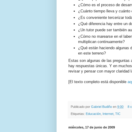
¿Cómo es el proceso de desarr
¿Cuánto tiempo lleva y cuánto
¿Es conveniente tercerizar tod
¿Qué diferencia hay entre un d
¿Un tutor puede ser también au
¿Cómo no marearse en el laberi
multiplican continuamente?
¿Qué están haciendo algunas de 
en este terreno?
Estas son algunas de las preguntas a
hay respuestas únicas. Y en muchos
revisar y pensar con mayor claridad l
[El texto completo está disponible
aq
.
.
Publicado por
Gabriel Budiño
en
9:00
8 
Etiquetas:
Educación
,
Internet
,
TIC
miércoles, 17 de junio de 2009