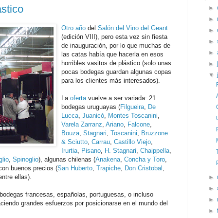
stico
►
►
Otro año
del
Salón del Vino del Geant
►
(edición VIII), pero esta vez sin fiesta
►
de inauguración, por lo que muchas de
►
las catas había que hacerla en esos
horribles vasitos de plástico (solo unas
►
pocas bodegas guardan algunas copas
▼
para los clientes más interesados).
La
oferta
vuelve a ser variada: 21
bodegas uruguayas (
Filgueira
,
De
Lucca
,
Juanicó
,
Montes Toscanini
,
Varela Zarranz
,
Ariano
,
Falcone
,
Bouza
,
Stagnari
,
Toscanini
,
Bruzzone
& Sciutto
,
Carrau
,
Castillo Viejo
,
Irurtia
,
Pisano
,
H. Stagnari
,
Chaippella
,
glio
,
Spinoglio
), algunas chilenas (
Anakena
,
Concha y Toro
,
con buenos precios (
San Huberto
,
Trapiche
,
Don Cristobal
,
ntre ellas).
►
►
bodegas francesas, españolas, portuguesas, o incluso
►
haciendo grandes esfuerzos por posicionarse en el mundo del
►