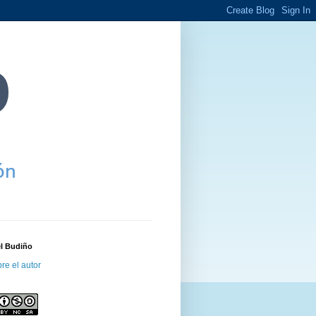
el Budiño
re el autor