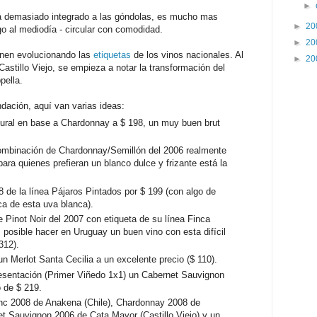
►
stá demasiado integrado a las góndolas, es mucho mas
►
20
o al mediodía - circular con comodidad.
►
20
nen evolucionando las
etiquetas
de los vinos nacionales. Al
►
20
Castillo Viejo, se empieza a notar la transformación del
pella.
dación, aquí van varias ideas:
ural en base a Chardonnay a $ 198, un muy buen brut
combinación de Chardonnay/Semillón del 2006 realmente
ara quienes prefieran un blanco dulce y frizante está la
 de la línea Pájaros Pintados por $ 199 (con algo de
ica de esta uva blanca).
 Pinot Noir del 2007 con etiqueta de su línea Finca
posible hacer en Uruguay un buen vino con esta difícil
312).
n Merlot Santa Cecilia a un excelente precio ($ 110).
resentación (Primer Viñedo 1x1) un Cabernet Sauvignon
 de $ 219.
nc 2008 de Anakena (Chile), Chardonnay 2008 de
et Sauvignon 2006 de Cata Mayor (Castillo Viejo) y un