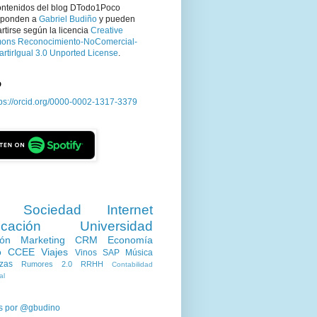
ontenidos del blog DTodo1Poco
sponden a
Gabriel Budiño
y pueden
tirse según la licencia
Creative
ns Reconocimiento-NoComercial-
rtirIgual 3.0 Unported License
.
D
tps://orcid.org/0000-0002-1317-3379
Sociedad
Internet
cación
Universidad
ión
Marketing
CRM
Economía
o
CCEE
Viajes
Vinos
SAP
Música
zas
Rumores 2.0
RRHH
Contabilidad
al
s por @gbudino