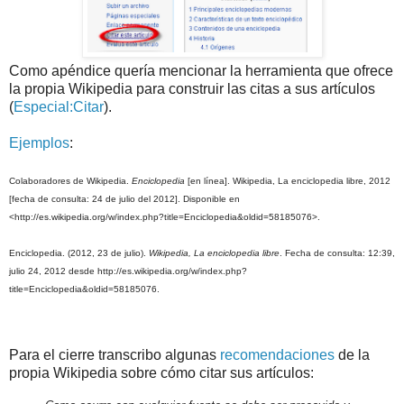
Como apéndice quería mencionar la herramienta que ofrece
la propia Wikipedia para construir las citas a sus artículos
(
Especial:Citar
).
Ejemplos
:
Colaboradores de Wikipedia.
Enciclopedia
[en línea]. Wikipedia, La enciclopedia libre, 2012
[fecha de consulta: 24 de julio del 2012]. Disponible en
<http://es.wikipedia.org/w/index.php?title=Enciclopedia&oldid=58185076>.
Enciclopedia. (2012, 23 de julio).
Wikipedia, La enciclopedia libre
. Fecha de consulta: 12:39,
julio 24, 2012 desde http://es.wikipedia.org/w/index.php?
title=Enciclopedia&oldid=58185076.
Para el cierre transcribo algunas
recomendaciones
de la
propia Wikipedia sobre cómo citar sus artículos: