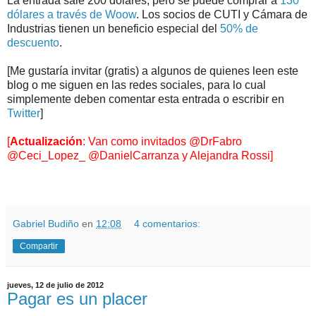
La entrada sale 200 dólares, pero se puede comprar a
130
dólares a través de Woow
. Los socios de CUTI y Cámara de
Industrias tienen un beneficio especial del
50% de
descuento
.
[Me gustaría invitar (gratis) a algunos de quienes leen este
blog o me siguen en las redes sociales, para lo cual
simplemente deben comentar esta entrada o escribir en
Twitter
]
[
Actualización
: Van como invitados
@DrFabro
@Ceci_Lopez_
@DanielCarranza
y
Alejandra Rossi
]
.
.
Gabriel Budiño
en
12:08
4 comentarios:
Compartir
jueves, 12 de julio de 2012
Pagar es un placer