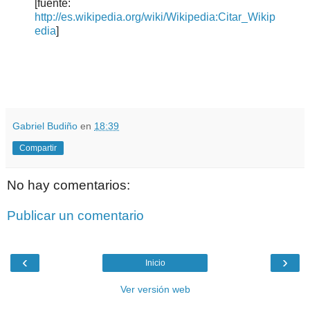
[fuente:
http://es.wikipedia.org/wiki/Wikipedia:Citar_Wikip
edia
]
.
.
Gabriel Budiño
en
18:39
Compartir
No hay comentarios:
Publicar un comentario
‹
›
Inicio
Ver versión web