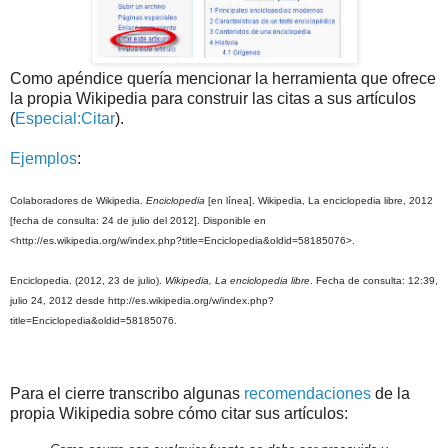
Como apéndice quería mencionar la herramienta que ofrece
la propia Wikipedia para construir las citas a sus artículos
(
Especial:Citar
).
Ejemplos
:
Colaboradores de Wikipedia.
Enciclopedia
[en línea]. Wikipedia, La enciclopedia libre, 2012
[fecha de consulta: 24 de julio del 2012]. Disponible en
<http://es.wikipedia.org/w/index.php?title=Enciclopedia&oldid=58185076>.
Enciclopedia. (2012, 23 de julio).
Wikipedia, La enciclopedia libre
. Fecha de consulta: 12:39,
julio 24, 2012 desde http://es.wikipedia.org/w/index.php?
title=Enciclopedia&oldid=58185076.
Para el cierre transcribo algunas
recomendaciones
de la
propia Wikipedia sobre cómo citar sus artículos: