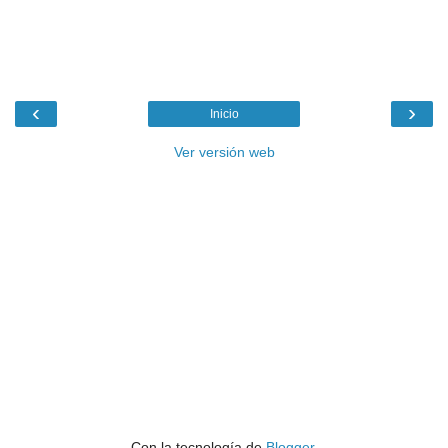
‹
›
Inicio
Ver versión web
Con la tecnología de
Blogger
.