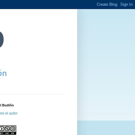
el Budiño
re el autor