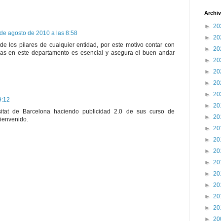
Archiv
►
20
 de agosto de 2010 a las 8:58
►
20
de los pilares de cualquier entidad, por este motivo contar con
►
20
as en este departamento es esencial y asegura el buen andar
►
20
►
20
►
20
►
20
9:12
►
20
itat de Barcelona haciendo publicidad 2.0 de sus curso de
►
20
bienvenido.
►
20
►
20
►
20
►
20
►
20
►
20
►
20
►
20
►
20