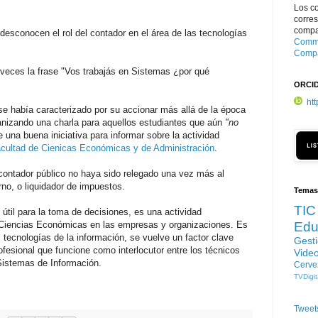
Los c
corre
compar
sconocen el rol del contador en el área de las tecnologías
Commo
Compa
eces la frase "Vos trabajás en Sistemas ¿por qué
ORCI
ht
e había caracterizado por su accionar más allá de la época
ganizando una charla para aquellos estudiantes que aún
"no
e una buena iniciativa para informar sobre la actividad
cultad de Cienicas Económicas y de Administración
.
 contador público no haya sido relegado una vez más al
erno, o liquidador de impuestos.
Temas
TIC
útil para la toma de decisiones, es una actividad
 Ciencias Económicas en las empresas y organizaciones. Es
Edu
 tecnologías de la información, se vuelve un factor clave
Gest
rofesional que funcione como interlocutor entre los técnicos
Vide
 Sistemas de Información.
Cerve
TVDigit
Tweet