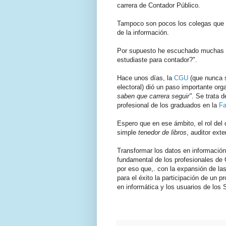
carrera de Contador Público.
Tampoco son pocos los colegas que de
de la información.
Por supuesto he escuchado muchas v
estudiaste para contador?".
Hace unos días, la
CGU
(que nunca s
electoral) dió un paso importante or
saben que carrera seguir"
. Se trata d
profesional de los graduados en la
Fa
Espero que en ese ámbito, el rol del
simple
tenedor de libros
, auditor ext
Transformar los datos en información 
fundamental de los profesionales de
por eso que,. con la expansión de las
para el éxito la participación de un p
en informática y los usuarios de los
.
.