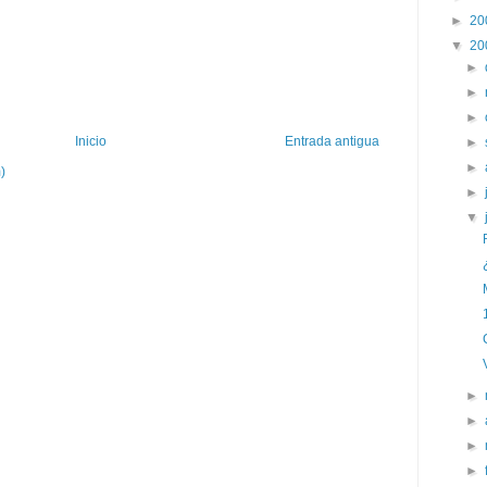
►
20
▼
20
►
►
►
Inicio
Entrada antigua
►
►
)
►
▼
►
►
►
►