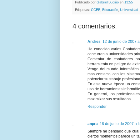
Publicado por
Gabriel Budiño
en
13:55
Etiquetas:
CCEE
,
Educación
,
Universidad
4 comentarios:
Andres
12 de junio de 2007 a
He conocido varios Contadore
concurren a universidades priv
Comentar de contadores no
herramienta en peligro de exti
Vengo del mundo informático 
mas contacto con los sistema
potenciar su trabajo profesiona
En esta nueva época un contado
uso de herramientas informátic
En general, los profesionale
maximizar sus resultados.
Responder
anpra
18 de junio de 2007 a l
Siempre he pensado que cual s
ciertos momentos parece un ta