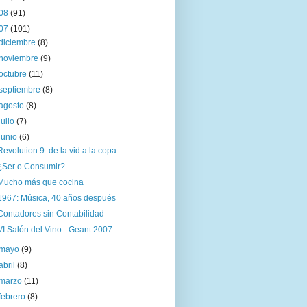
08
(91)
07
(101)
diciembre
(8)
noviembre
(9)
octubre
(11)
septiembre
(8)
agosto
(8)
julio
(7)
junio
(6)
Revolution 9: de la vid a la copa
¿Ser o Consumir?
Mucho más que cocina
1967: Música, 40 años después
Contadores sin Contabilidad
VI Salón del Vino - Geant 2007
mayo
(9)
abril
(8)
marzo
(11)
febrero
(8)