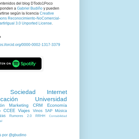
ontenidos del blog DTodo1Poco
sponden a
Gabriel Budiño
y pueden
tirse según la licencia
Creative
ns Reconocimiento-NoComercial-
rtirIgual 3.0 Unported License
.
D
tps://orcid.org/0000-0002-1317-3379
Sociedad
Internet
cación
Universidad
ión
Marketing
CRM
Economía
o
CCEE
Viajes
Vinos
SAP
Música
zas
Rumores 2.0
RRHH
Contabilidad
al
s por @gbudino