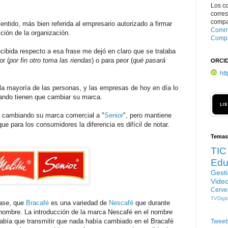
Los c
corre
compar
ntido, más bien referida al empresario autorizado a firmar
Commo
ción de la organización.
Compa
cibida respecto a esa frase me dejó en claro que se trataba
r (
por fin otro toma las riendas
) o para peor (
qué pasará
ORCI
ht
la mayoría de las personas, y las empresas de hoy en día lo
ando tienen que cambiar su marca.
 cambiando su marca comercial a "
Senior
", pero mantiene
que para los consumidores la diferencia es difícil de notar.
Temas
TIC
Edu
Gest
Vide
Cerve
TVDigit
ase, que
Bracafé
es una variedad de
Nescafé
que durante
ombre. La introducción de la marca Nescafé en el nombre
había que transmitir que nada había cambiado en el Bracafé
Tweet