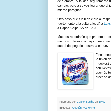
de siempre), y la idea seguramente f
cambio, pero a su vez lograr que al 
mismo paraguas.
Otro caso que fue bien claro al respe
fuertemente a la cultura local) a
Lays
a Papas Chips SA en 1993.
Muchos recordarán que primero se cam
mismos colores que Lays. Luego se a
que al despegarlo mostraba el nuevo l
Finalmente
la unión 
muebles) 
con Nevex 
además te
proceso d
.
.
Publicado por
Gabriel Budiño
en
10:00
Etiquetas:
Gestión
,
Marketing