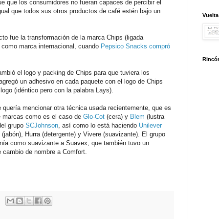
ue que los consumidores no fueran capaces de percibir el
igual que todos sus otros productos de café estén bajo un
Vuelta
cto fue la transformación de la marca Chips (ligada
como marca internacional, cuando
Pepsico Snacks
compró
Rincón
bió el logo y packing de Chips para que tuviera los
gregó un adhesivo en cada paquete con el logo de Chips
ogo (idéntico pero con la palabra Lays).
 quería mencionar otra técnica usada recientemente, que es
de marcas como es el caso de
Glo-Cot
(cera) y
Blem
(lustra
del grupo
SCJohnson
, así como lo está haciendo
Unilever
(jabón), Hurra (detergente) y Vivere (suavizante). El grupo
nía como suavizante a Suavex, que también tuvo un
e cambio de nombre a Comfort.