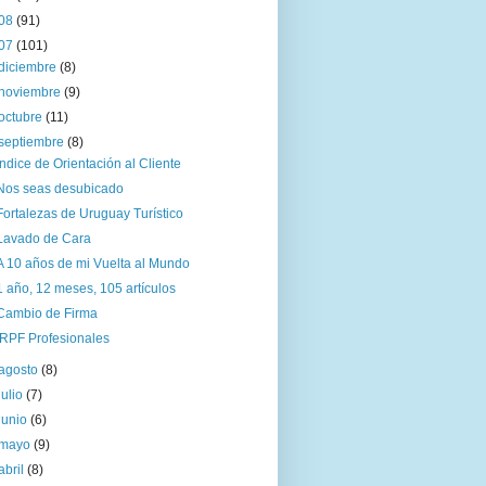
08
(91)
07
(101)
diciembre
(8)
noviembre
(9)
octubre
(11)
septiembre
(8)
Índice de Orientación al Cliente
Nos seas desubicado
Fortalezas de Uruguay Turístico
Lavado de Cara
A 10 años de mi Vuelta al Mundo
1 año, 12 meses, 105 artículos
Cambio de Firma
IRPF Profesionales
agosto
(8)
julio
(7)
junio
(6)
mayo
(9)
abril
(8)