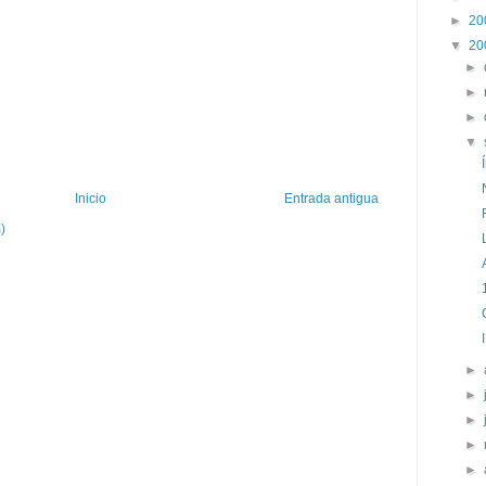
►
20
▼
20
►
►
►
▼
Inicio
Entrada antigua
)
►
►
►
►
►