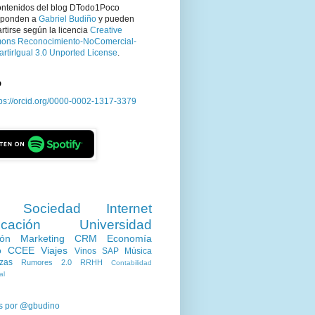
ontenidos del blog DTodo1Poco
sponden a
Gabriel Budiño
y pueden
tirse según la licencia
Creative
ns Reconocimiento-NoComercial-
rtirIgual 3.0 Unported License
.
D
tps://orcid.org/0000-0002-1317-3379
Sociedad
Internet
cación
Universidad
ión
Marketing
CRM
Economía
o
CCEE
Viajes
Vinos
SAP
Música
zas
Rumores 2.0
RRHH
Contabilidad
al
s por @gbudino