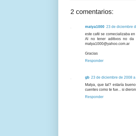
2 comentarios:
matya1000
23 de diciembre d
este café se comecializaba e
Al no tener aditivos no da
matya1000@yahoo.com.ar
Gracias
Responder
gb
23 de diciembre de 2008 a 
Matya, que tal? estaría buen
cuentes como te fue... si dieron
Responder