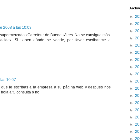
Archiv
►
20
►
20
e 2008 a las 10:03
►
20
n supermercados Carrefour de Buenos Aires. No se consigue más.
►
20
 acidez. Si saben dónde se vende, por favor escríbanme a
►
20
►
20
►
20
►
20
►
20
las 10:07
►
20
o que le escribas a la empresa a su página web y después nos
►
20
 bola a tu consulta o no.
►
20
►
20
►
20
►
20
►
20
►
20
►
20