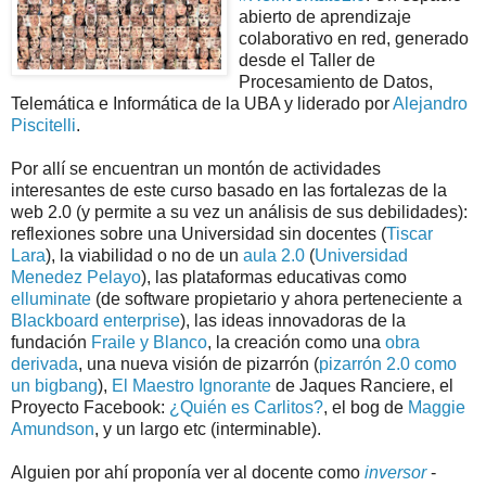
abierto de aprendizaje
colaborativo en red, generado
desde el Taller de
Procesamiento de Datos,
Telemática e Informática de la UBA y liderado por
Alejandro
Piscitelli
.
Por allí se encuentran un montón de actividades
interesantes de este curso basado en las fortalezas de la
web 2.0 (y permite a su vez un análisis de sus debilidades):
reflexiones sobre una Universidad sin docentes (
Tiscar
Lara
), la viabilidad o no de un
aula 2.0
(
Universidad
Menedez Pelayo
), las plataformas educativas como
elluminate
(de software propietario y ahora perteneciente a
Blackboard enterprise
), las ideas innovadoras de la
fundación
Fraile y Blanco
, la creación como una
obra
derivada
, una nueva visión de pizarrón (
pizarrón 2.0 como
un bigbang
),
El Maestro Ignorante
de Jaques Ranciere, el
Proyecto Facebook:
¿Quién es Carlitos?
, el bog de
Maggie
Amundson
, y un largo etc (interminable).
Alguien por ahí proponía ver al docente como
inversor
-