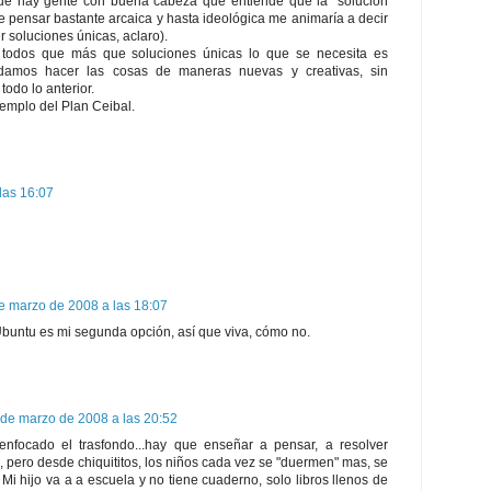
ue hay gente con buena cabeza que entiende que la "solución
e pensar bastante arcaica y hasta ideológica me animaría a decir
r soluciones únicas, aclaro).
todos que más que soluciones únicas lo que se necesita es
odamos hacer las cosas de maneras nuevas y creativas, sin
todo lo anterior.
ejemplo del Plan Ceibal.
las 16:07
e marzo de 2008 a las 18:07
Ubuntu es mi segunda opción, así que viva, cómo no.
 de marzo de 2008 a las 20:52
nfocado el trasfondo...hay que enseñar a pensar, a resolver
, pero desde chiquititos, los niños cada vez se "duermen" mas, se
i hijo va a a escuela y no tiene cuaderno, solo libros llenos de