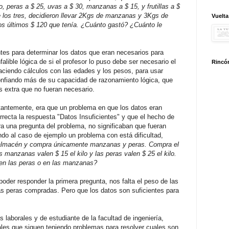
lo, peras a $ 25, uvas a $ 30, manzanas a $ 15, y frutillas a $
 los tres, decidieron llevar 2Kgs de manzanas y 3Kgs de
Vuelta
 los últimos $ 120 que tenía. ¿Cuánto gastó? ¿Cuánto le
ntes para determinar los datos que eran necesarios para
falible lógica de si el profesor lo puso debe ser necesario el
Rincón
aciendo cálculos con las edades y los pesos, para usar
onfiando más de su capacidad de razonamiento lógica, que
s extra que no fueran necesario.
nstantemente, era que un problema en que los datos eran
rrecta la respuesta "Datos Insuficientes" y que el hecho de
ra una pregunta del problema, no significaban que fueran
ndo al caso de ejemplo un problema con está dificultad,
 almacén y compra únicamente manzanas y peras. Compra el
manzanas valen $ 15 el kilo y las peras valen $ 25 el kilo.
n las peras o en las manzanas?
oder responder la primera pregunta, nos falta el peso de las
 peras compradas. Pero que los datos son suficientes para
laborales y de estudiante de la facultad de ingeniería,
les que siguen teniendo problemas para resolver cuales son