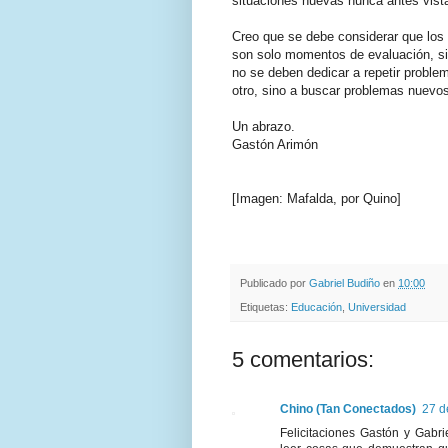
situaciones nuevas nunca antes vist
Creo que se debe considerar que los
son solo momentos de evaluación, s
no se deben dedicar a repetir problem
otro, sino a buscar problemas nuevos
Un abrazo.
Gastón Arimón
[Imagen: Mafalda, por Quino]
.
.
Publicado por
Gabriel Budiño
en
10:00
Etiquetas:
Educación
,
Universidad
5 comentarios:
Chino (Tan Conectados)
27 d
Felicitaciones Gastón y Gabri