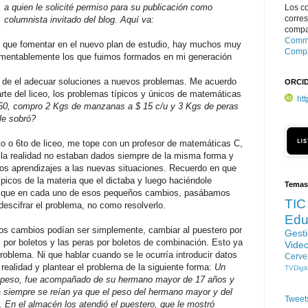
a quien le solicité permiso para su publicación como
Los c
corre
columnista invitado del blog. Aquí va:
compar
Commo
y que fomentar en el nuevo plan de estudio, hay muchos muy
Compa
amentablemente los que fuimos formados en mi generación
 y de el adecuar soluciones a nuevos problemas. Me acuerdo
ORCI
arte del liceo, los problemas típicos y únicos de matemáticas
ht
150, compro 2 Kgs de manzanas a $ 15 c/u y 3 Kgs de peras
le sobró?
to o 6to de liceo, me tope con un profesor de matemáticas C,
 la realidad no estaban dados siempre de la misma forma y
los aprendizajes a las nuevas situaciones. Recuerdo en que
icos de la materia que el dictaba y luego haciéndole
Temas
o que en cada uno de esos pequeños cambios, pasábamos
TIC
escifrar el problema, no como resolverlo.
Edu
 los cambios podían ser simplemente, cambiar al puestero por
Gest
por boletos y las peras por boletos de combinación. Esto ya
Vide
problema. Ni que hablar cuando se le ocurría introducir datos
Cerve
 realidad y plantear el problema de la siguiente forma:
Un
TVDigit
 peso, fue acompañado de su hermano mayor de 17 años y
a siempre se reían ya que el peso del hermano mayor y del
Tweet
n el almacén los atendió el puestero, que le mostró