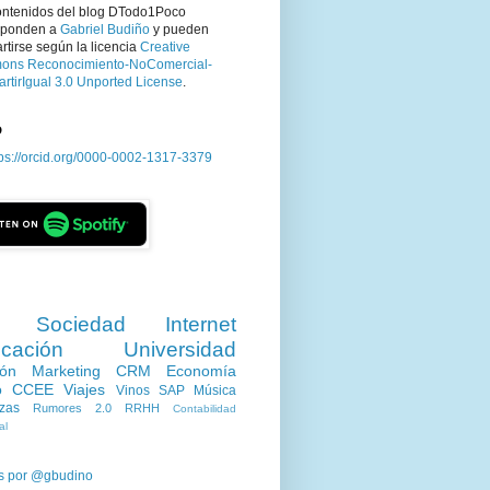
ontenidos del blog DTodo1Poco
sponden a
Gabriel Budiño
y pueden
tirse según la licencia
Creative
ns Reconocimiento-NoComercial-
rtirIgual 3.0 Unported License
.
D
tps://orcid.org/0000-0002-1317-3379
Sociedad
Internet
cación
Universidad
ión
Marketing
CRM
Economía
o
CCEE
Viajes
Vinos
SAP
Música
zas
Rumores 2.0
RRHH
Contabilidad
al
s por @gbudino