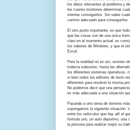
los datos relevantes al problema y d
les cuenta montones determinar cuale
intentar conseguirlos. Sin saber cua
camino adecuado para conseguirlos.
El otro punto importante, es que to
que las cosas son de una única form
claro en el momento actual, es comú
los sabores de Windows, y que el únic
Excel.
Pero la realidad no es así, existen 
todavía subsisten, hasta las alternat
los diferentes sistemas operativos, mú
si bien todos los editores de texto 
diferentes para resolver la misma pr
No podemos decir que una perspectiv
es más adecuada a una situación que
Pasando a otro tema de dominio más 
supongamos la siguiente situación:
U
entre los vehículos que hay allí el qu
formula uno, un auto deportivo, una 
la persona para realizar mejor su tra