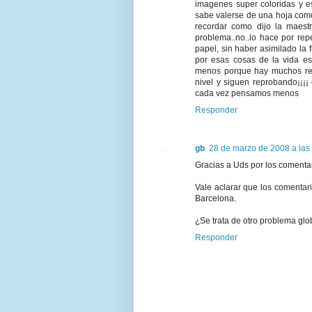
imagenes super coloridas y e
sabe valerse de una hoja como
recordar como dijo la maestr
problema..no..lo hace por rep
papel, sin haber asimilado la f
por esas cosas de la vida e
menos porque hay muchos rep
nivel y siguen reprobando¡¡¡¡
cada vez pensamos menos
Responder
gb
28 de marzo de 2008 a las
Gracias a Uds por los comentar
Vale aclarar que los comentar
Barcelona.
¿Se trata de otro problema gl
Responder