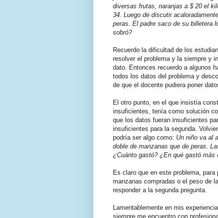
diversas frutas, naranjas a $ 20 el ki
34. Luego de discutir acaloradamente
peras. El padre saco de su billetera
sobró?
Recuerdo la dificultad de los estudia
resolver el problema y la siempre y in
dato. Entonces recuerdo a algunos h
todos los datos del problema y desc
de que el docente pudiera poner dato
El otro punto, en el que insistía co
insuficientes, tenía como solución co
que los datos fueran insuficientes pa
insuficientes para la segunda. Volvie
podría ser algo como:
Un niño va al
doble de manzanas que de peras. Las 
¿Cuánto gastó? ¿En qué gastó más e
Es claro que en este problema, para p
manzanas compradas o el peso de las
responder a la segunda pregunta.
Lamentablemente en mis experiencias 
siempre me encuentro con profesiona