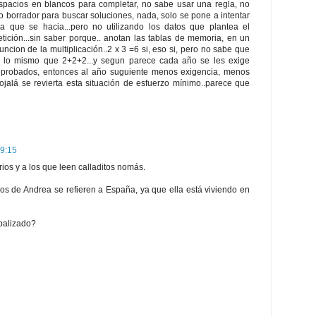
spacios en blancos para completar, no sabe usar una regla, no
 borrador para buscar soluciones, nada, solo se pone a intentar
a que se hacia...pero no utilizando los datos que plantea el
etición...sin saber porque.. anotan las tablas de memoria, en un
uncion de la multiplicación..2 x 3 =6 si, eso si, pero no sabe que
s lo mismo que 2+2+2...y segun parece cada año se les exige
robados, entonces al año suguiente menos exigencia, menos
 ojalá se revierta esta situación de esfuerzo mínimo..parece que
 9:15
ios y a los que leen calladitos nomás.
ios de Andrea se refieren a España, ya que ella está viviendo en
obalizado?