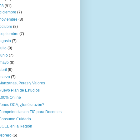
08
(91)
diciembre
(7)
noviembre
(8)
octubre
(8)
septiembre
(7)
agosto
(7)
julio
(9)
junio
(7)
mayo
(8)
abril
(9)
marzo
(7)
Manzanas, Peras y Valores
Nuevo Plan de Estudios
100% Online
Tenés OCA, ¿tenés razón?
Competencias en TIC para Docentes
Consumo Cuidado
CCEE en la Región
febrero
(6)