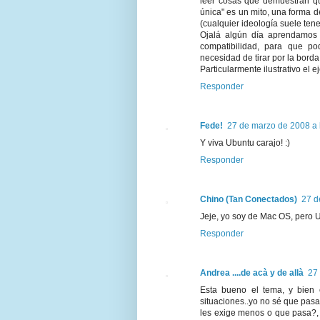
leer cosas que demuestran q
única" es un mito, una forma d
(cualquier ideología suele tene
Ojalá algún día aprendamos 
compatibilidad, para que p
necesidad de tirar por la borda 
Particularmente ilustrativo el 
Responder
Fede!
27 de marzo de 2008 a 
Y viva Ubuntu carajo! :)
Responder
Chino (Tan Conectados)
27 d
Jeje, yo soy de Mac OS, pero 
Responder
Andrea ....de acà y de allà
27
Esta bueno el tema, y bien e
situaciones..yo no sé que pasa
les exige menos o que pasa?, M