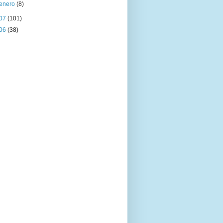
enero
(8)
07
(101)
06
(38)