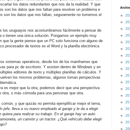
escartar los datos redundantes que nos da la realidad. Y que
Archiv
s son los datos que nos faltan para resolver un problema e
les son los datos que nos faltan, seguramente no tomemos el
►
20
►
20
►
20
dos los uruguayos nos acostumbramos fácilmente a pensar de
a o tienen una única solución. Pongamos un ejemplo muy
►
20
n que la gente piense que un PC solo funciona con alguno de
►
20
o procesador de textos es el Word y la planilla electrónica
►
20
►
20
otros sistemas operativos, desde los de los mainframes que
►
20
ivas para pc de escritorio. Y existen dentro de Windows y en
►
20
ltiples editores de texto y múltiples planillas de cálculos. Y
►
20
resuelven los mismos problemas, algunos toman perspectivas
►
20
oblemática.
a es mejor que la otra, podemos decir que una perspectiva
►
20
 otra, o más cómoda para una personas que otra.
►
20
►
20
común, y que quizás no permita ejemplificar mejor el tema,
n jefe, lleva a su nuevo empleado al garaje y le da a elegir
►
20
e quiera para realizar su trabajo. En el garaje hay un auto
►
20
camioneta, un camión y un tractor. ¿Qué vehículo debe elegir
►
20
bajo?
►
20