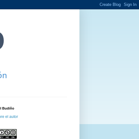
el Budiño
re el autor