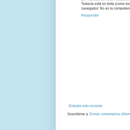
Todavía está en beta (como to
navegador. No es la competenci
Responder
Entrada más reciente
Suscribirse a:
Enviar comentarios (Atom