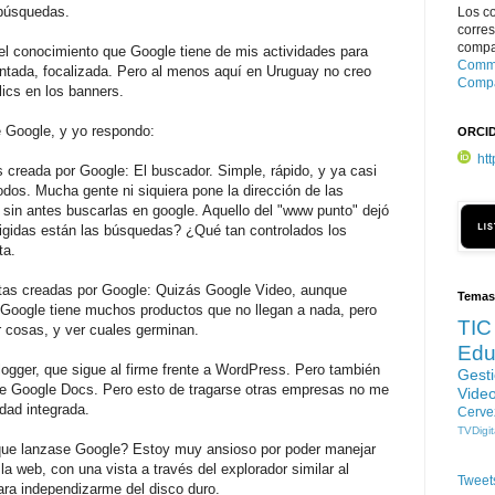
 búsquedas.
Los c
corre
compar
 el conocimiento que Google tiene de mis actividades para
Commo
ntada, focalizada. Pero al menos aquí en Uruguay no creo
Compa
lics en los banners.
 Google, y yo respondo:
ORCI
ht
s creada por Google: El buscador. Simple, rápido, y ya casi
todos. Mucha gente ni siquiera pone la dirección de las
sin antes buscarlas en google. Aquello del "www punto" dejó
rigidas están las búsquedas? ¿Qué tan controlados los
ta.
ntas creadas por Google: Quizás Google Video, aunque
Temas
Google tiene muchos productos que no llegan a nada, pero
TIC
r cosas, y ver cuales germinan.
Edu
logger, que sigue al firme frente a WordPress. Pero también
Gest
de Google Docs. Pero esto de tragarse otras empresas no me
Vide
idad integrada.
Cerve
TVDigit
 que lanzase Google? Estoy muy ansioso por poder manejar
a web, con una vista a través del explorador similar al
Tweet
 para independizarme del disco duro.