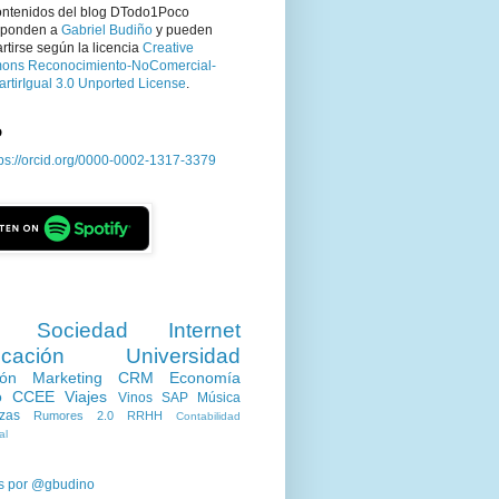
ontenidos del blog DTodo1Poco
sponden a
Gabriel Budiño
y pueden
tirse según la licencia
Creative
ns Reconocimiento-NoComercial-
rtirIgual 3.0 Unported License
.
D
tps://orcid.org/0000-0002-1317-3379
Sociedad
Internet
cación
Universidad
ión
Marketing
CRM
Economía
o
CCEE
Viajes
Vinos
SAP
Música
zas
Rumores 2.0
RRHH
Contabilidad
al
s por @gbudino