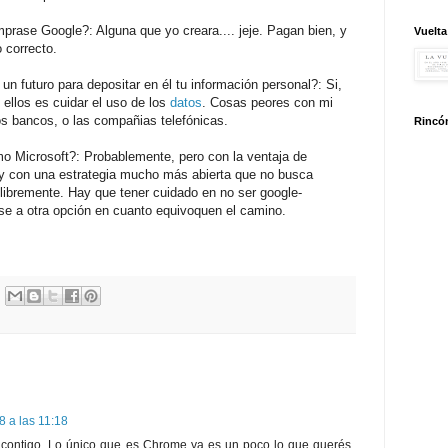
rase Google?: Alguna que yo creara.... jeje. Pagan bien, y
Vuelta
 correcto.
n futuro para depositar en él tu información personal?: Si,
 ellos es cuidar el uso de los
datos
. Cosas peores con mi
 bancos, o las compañias telefónicas.
Rincón
mo Microsoft?: Probablemente, pero con la ventaja de
, y con una estrategia mucho más abierta que no busca
 libremente. Hay que tener cuidado en no ser google-
rse a otra opción en cuanto equivoquen el camino.
8 a las 11:18
e contigo. Lo único que es Chrome ya es un poco lo que querés.