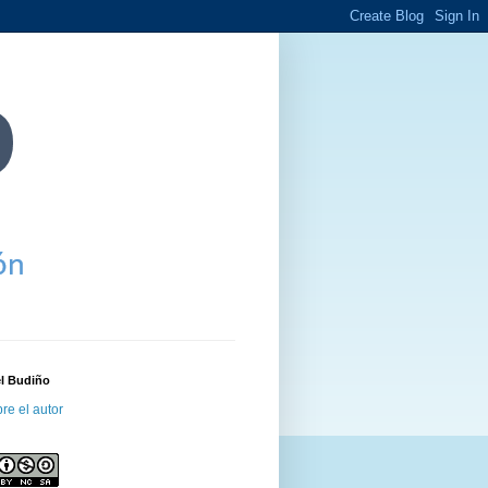
el Budiño
re el autor