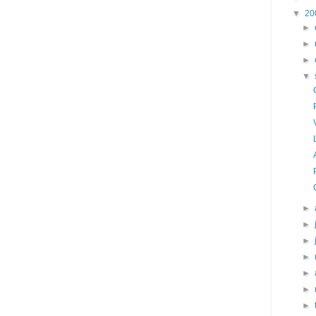
▼
20
►
►
►
▼
►
►
►
►
►
►
►