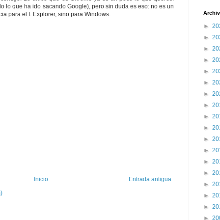
do lo que ha ido sacando Google), pero sin duda es eso: no es un
Archiv
a para el I. Explorer, sino para Windows.
►
20
►
20
►
20
►
20
►
20
►
20
►
20
►
20
►
20
►
20
►
20
►
20
►
20
►
20
Inicio
Entrada antigua
►
20
)
►
20
►
20
►
20