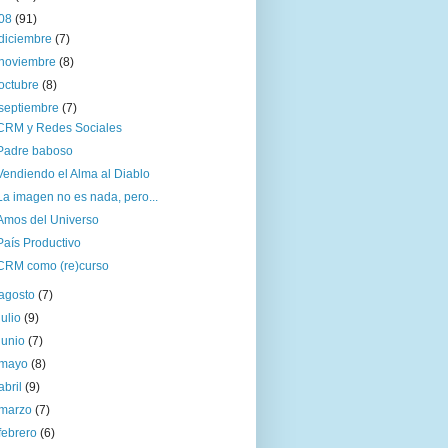
08
(91)
diciembre
(7)
noviembre
(8)
octubre
(8)
septiembre
(7)
CRM y Redes Sociales
Padre baboso
Vendiendo el Alma al Diablo
La imagen no es nada, pero...
Amos del Universo
País Productivo
CRM como (re)curso
agosto
(7)
julio
(9)
junio
(7)
mayo
(8)
abril
(9)
marzo
(7)
febrero
(6)