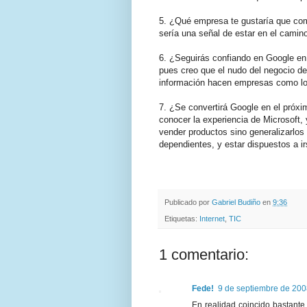
5. ¿Qué empresa te gustaría que comp
sería una señal de estar en el camino
6. ¿Seguirás confiando en Google en u
pues creo que el nudo del negocio de
información hacen empresas como los
7. ¿Se convertirá Google en el próxi
conocer la experiencia de Microsoft
vender productos sino generalizarlos
dependientes, y estar dispuestos a i
.
.
Publicado por
Gabriel Budiño
en
9:36
Etiquetas:
Internet
,
TIC
1 comentario:
Fede!
9 de septiembre de 200
En realidad coincido bastant