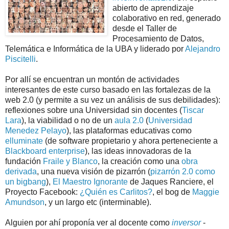
abierto de aprendizaje
colaborativo en red, generado
desde el Taller de
Procesamiento de Datos,
Telemática e Informática de la UBA y liderado por
Alejandro
Piscitelli
.
Por allí se encuentran un montón de actividades
interesantes de este curso basado en las fortalezas de la
web 2.0 (y permite a su vez un análisis de sus debilidades):
reflexiones sobre una Universidad sin docentes (
Tiscar
Lara
), la viabilidad o no de un
aula 2.0
(
Universidad
Menedez Pelayo
), las plataformas educativas como
elluminate
(de software propietario y ahora perteneciente a
Blackboard enterprise
), las ideas innovadoras de la
fundación
Fraile y Blanco
, la creación como una
obra
derivada
, una nueva visión de pizarrón (
pizarrón 2.0 como
un bigbang
),
El Maestro Ignorante
de Jaques Ranciere, el
Proyecto Facebook:
¿Quién es Carlitos?
, el bog de
Maggie
Amundson
, y un largo etc (interminable).
Alguien por ahí proponía ver al docente como
inversor
-