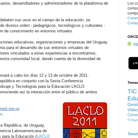
uarios, desarrolladores y administradores de la plataforma de
Los c
corre
compar
Commo
debaten sus usos en el campo de la educación, se
Compa
de diverso orden - pedagógicos, tecnológicos y culturales -
ón de conocimiento en entornos virtuales.
ORCI
ituciones educativas, organizaciones y empresas del Uruguay
ht
a para el desarrollo de sus entornos virtuales de
ctores vinculados a estas experiencias a encontrarnos,
nuestra comunidad local, dando cuenta de la diversidad de
vará a cabo los días 12 y 13 de octubre de 2011,
República en conjunto con la Sexta Conferencia
Temas
ndizaje y Tecnologías para la Educación LACLO
TIC
moviendo así la interacción entre el público de ambos
Edu
Gest
moot.org.uy
Vide
om
Cerve
TVDigit
la República, de Uruguay,
ferencia Latinoamericana de
Tweet
 para la Educación (
LACLO