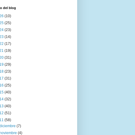
o del blog
26
(10)
25
(25)
24
(23)
23
(14)
22
(17)
21
(19)
20
(31)
19
(29)
18
(23)
17
(31)
16
(25)
15
(40)
14
(32)
13
(40)
12
(51)
11
(58)
diciembre
(7)
noviembre
(4)