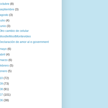
octubre
(8)
septiembre
(3)
agosto
(3)
julio
(4)
junio
(3)
Otro cambio de celular
MoodleMootMontevideo
Declaración de amor al e-government
mayo
(6)
abril
(4)
marzo
(6)
febrero
(5)
enero
(5)
10
(72)
09
(73)
08
(91)
07
(101)
06
(38)