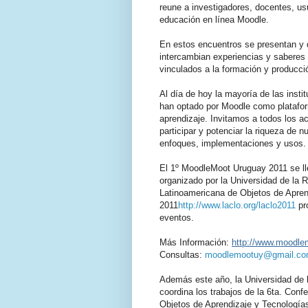
reune a investigadores, docentes, us
educación en línea Moodle.
En estos encuentros se presentan y 
intercambian experiencias y saberes 
vinculados a la formación y producci
Al día de hoy la mayoría de las inst
han optado por Moodle como plataform
aprendizaje. Invitamos a todos los a
participar y potenciar la riqueza de 
enfoques, implementaciones y usos.
El 1º MoodleMoot Uruguay 2011 se lle
organizado por la Universidad de la 
Latinoamericana de Objetos de Apre
2011
http://www.laclo.org/laclo2011
pro
eventos.
Más Información:
http://www.moodle
Consultas:
moodlemootuy@gmail.c
Además este año, la Universidad de 
coordina los trabajos de la 6ta. Con
Objetos de Aprendizaje y Tecnologías