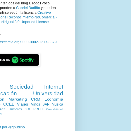
ontenidos del blog DTodo1Poco
sponden a
Gabriel Budiño
y pueden
tirse según la licencia
Creative
ns Reconocimiento-NoComercial-
rtirIgual 3.0 Unported License
.
D
tps://orcid.org/0000-0002-1317-3379
Sociedad
Internet
cación
Universidad
ión
Marketing
CRM
Economía
o
CCEE
Viajes
Vinos
SAP
Música
zas
Rumores 2.0
RRHH
Contabilidad
al
s por @gbudino