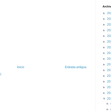
Archiv
►
20
►
20
►
20
►
20
►
20
►
20
►
20
►
20
►
20
►
20
Inicio
Entrada antigua
►
20
)
►
20
►
20
►
20
►
20
▼
20
►
►