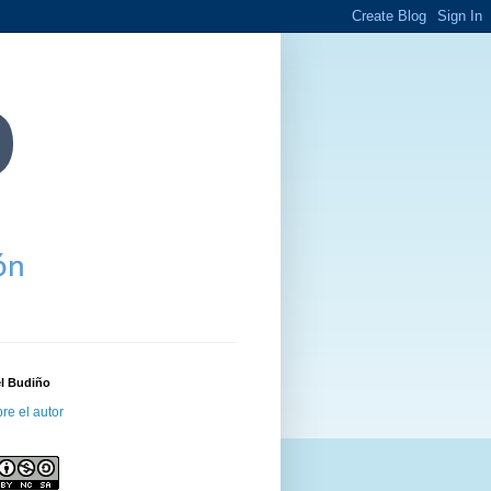
el Budiño
re el autor