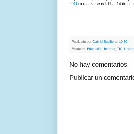
2011
) a realizarse del 11 al 14 de o
Publicado por
Gabriel Budiño
en
10:30
Etiquetas:
Educación
,
Internet
,
TIC
,
Univer
No hay comentarios:
Publicar un comentari