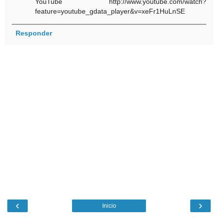
YouTube http://www.youtube.com/watch?
feature=youtube_gdata_player&v=xeFr1HuLnSE
Responder
‹
›
Inicio