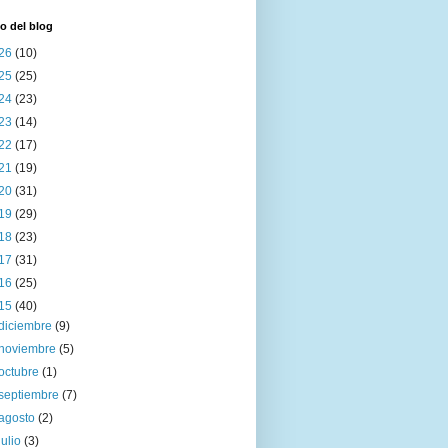
o del blog
26
(10)
25
(25)
24
(23)
23
(14)
22
(17)
21
(19)
20
(31)
19
(29)
18
(23)
17
(31)
16
(25)
15
(40)
diciembre
(9)
noviembre
(5)
octubre
(1)
septiembre
(7)
agosto
(2)
julio
(3)