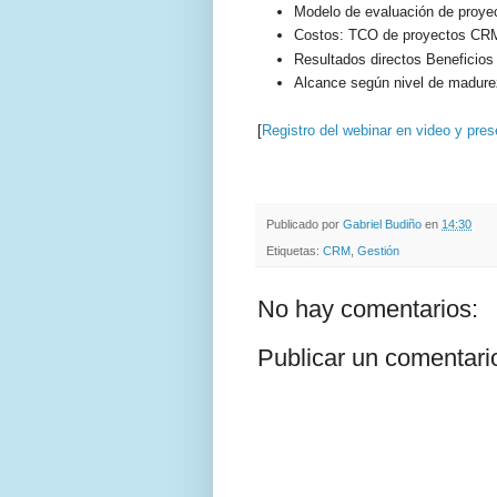
Modelo de evaluación de proy
Costos: TCO de proyectos CR
Resultados directos Beneficios 
Alcance según nivel de madure
[
Registro del webinar en video y pres
.
.
Publicado por
Gabriel Budiño
en
14:30
Etiquetas:
CRM
,
Gestión
No hay comentarios:
Publicar un comentari