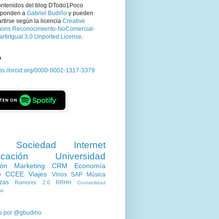
ontenidos del blog DTodo1Poco
sponden a
Gabriel Budiño
y pueden
tirse según la licencia
Creative
ns Reconocimiento-NoComercial-
rtirIgual 3.0 Unported License
.
D
tps://orcid.org/0000-0002-1317-3379
Sociedad
Internet
cación
Universidad
ión
Marketing
CRM
Economía
o
CCEE
Viajes
Vinos
SAP
Música
zas
Rumores 2.0
RRHH
Contabilidad
al
s por @gbudino