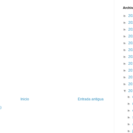
Archiv
►
20
►
20
►
20
►
20
►
20
►
20
►
20
►
20
►
20
►
20
►
20
▼
20
►
Inicio
Entrada antigua
►
)
►
►
►
►