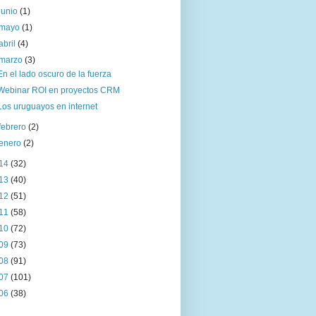
junio
(1)
mayo
(1)
abril
(4)
marzo
(3)
En el lado oscuro de la fuerza
Webinar ROI en proyectos CRM
Los uruguayos en internet
febrero
(2)
enero
(2)
14
(32)
13
(40)
12
(51)
11
(58)
10
(72)
09
(73)
08
(91)
07
(101)
06
(38)