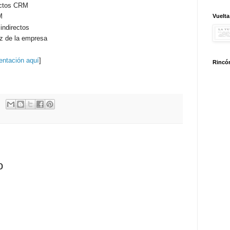
ectos CRM
M
Vuelta
indirectos
z de la empresa
entación aquí
]
Rincón
o