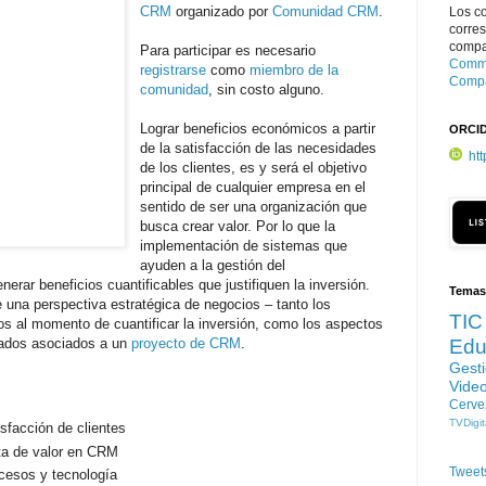
CRM
organizado por
Comunidad CRM
.
Los c
corre
compar
Para participar es necesario
Commo
registrarse
como
miembro de la
Compa
comunidad
, sin costo alguno.
Lograr beneficios económicos a partir
ORCI
de la satisfacción de las necesidades
ht
de los clientes, es y será el objetivo
principal de cualquier empresa en el
sentido de ser una organización que
busca crear valor. Por lo que la
implementación de sistemas que
ayuden a la gestión del
erar beneficios cuantificables que justifiquen la inversión.
Temas
una perspectiva estratégica de negocios – tanto los
TIC
s al momento de cuantificar la inversión, como los aspectos
tados asociados a un
proyecto de CRM
.
Edu
Gest
Vide
Cerve
TVDigit
isfacción de clientes
ta de valor en CRM
Tweet
cesos y tecnología