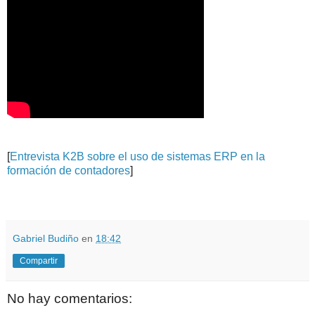
[
Entrevista K2B sobre el uso de sistemas ERP en la
formación de contadores
]
.
.
Gabriel Budiño
en
18:42
Compartir
No hay comentarios: