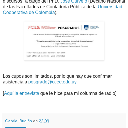
discursos" a cargo del PhD.
José Curvelo
(Decano Nacional
de las Facultades de Contaduría Pública de la
Universidad
Cooperativa de Colombia
).
Los cupos son limitados, por lo que hay que confirmar
asistencia a
posgrado@ccee.edu.uy
[
Aquí la entrevista
que le hice para mi columna de radio]
.
.
Gabriel Budiño
en
22:09