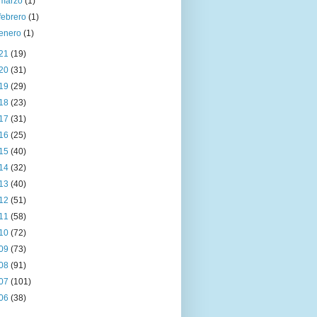
marzo
(1)
febrero
(1)
enero
(1)
21
(19)
20
(31)
19
(29)
18
(23)
17
(31)
16
(25)
15
(40)
14
(32)
13
(40)
12
(51)
11
(58)
10
(72)
09
(73)
08
(91)
07
(101)
06
(38)