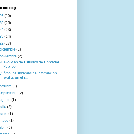
o del blog
26
(10)
25
(25)
24
(23)
23
(14)
22
(17)
diciembre
(1)
noviembre
(2)
Nuevo Plan de Estudios de Contador
Público
¿Cómo los sistemas de información
facilitarán el r...
octubre
(1)
septiembre
(2)
agosto
(1)
julio
(2)
junio
(1)
mayo
(1)
abril
(3)