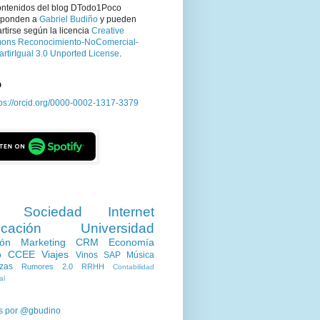
ontenidos del blog DTodo1Poco
sponden a
Gabriel Budiño
y pueden
tirse según la licencia
Creative
ns Reconocimiento-NoComercial-
rtirIgual 3.0 Unported License
.
D
tps://orcid.org/0000-0002-1317-3379
Sociedad
Internet
cación
Universidad
ión
Marketing
CRM
Economía
o
CCEE
Viajes
Vinos
SAP
Música
zas
Rumores 2.0
RRHH
Contabilidad
al
s por @gbudino