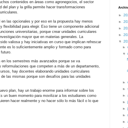
muchos contenidos en áreas como agronegocios, el sector
dad del plan y la grilla permite hacer transformaciones
Archiv
urriculares.
►
20
d en las opcionales y por eso en la propuesta hay menos
►
20
 y flexibilidad para elegir. Eso tiene un componente adicional
►
20
nciones universitarias, porque crear unidades curriculares
►
20
 investigación mayor que en materias generales. La
▼
20
ido valiosa y hay iniciativas en curso que implican refrescar
cente es lo suficientemente amplio y formado como para
►
futuro.
▼
n en los semestres más avanzados porque se va
ay reformulaciones que competen a más de un departamento,
cursos, hay docentes elaborando unidades curriculares
 de las mismas porque son desafíos para las unidades
►
►
nuevo plan, hay un trabajo enorme para informar sobre los
. Es un buen momento para movilizar a los estudianes como
►
ieren hacer realmente y no hacer sólo lo más fácil o lo que
►
►
►
►