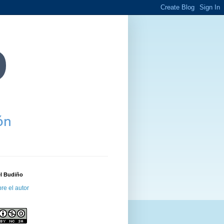
el Budiño
re el autor