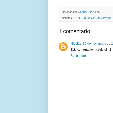
Publicado por
Gabriel Budiño
en
12:19
Etiquetas:
CCEE
,
Educación
,
Universidad
1 comentario:
Nicolás
30 de noviembre de 2
Este comentario ha sido elimin
Responder