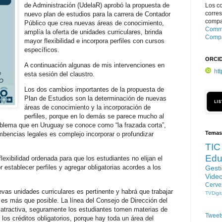
de Administración (UdelaR) aprobó la propuesta de
Los c
corre
nuevo plan de estudios para la carrera de Contador
compar
Público que crea nuevas áreas de conocimiento,
Commo
amplía la oferta de unidades curriculares, brinda
Compa
mayor flexibilidad e incorpora perfiles con cursos
específicos.
ORCI
A continuación algunas de mis intervenciones en
ht
esta sesión del claustro.
Los dos cambios importantes de la propuesta de
Plan de Estudios son la determinación de nuevas
áreas de conocimiento y la incorporación de
perfiles, porque en lo demás se parece mucho al
oblema que en Uruguay se conoce como “la frazada corta”,
Temas
mbencias legales es complejo incorporar o profundizar
TIC
Edu
 flexibilidad ordenada para que los estudiantes no elijan el
 establecer perfiles y agregar obligatorias acordes a los
Gest
Vide
Cerve
as unidades curriculares es pertinente y habrá que trabajar
TVDigit
ro es más que posible. La línea del Consejo de Dirección del
 atractiva, seguramente los estudiantes tomen materias de
Tweet
los créditos obligatorios, porque hay toda un área del