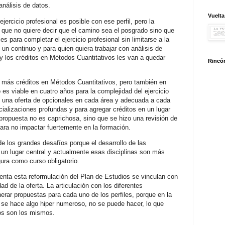
 análisis de datos.
Vuelta
ejercicio profesional es posible con ese perfil, pero la
o que no quiere decir que el camino sea el posgrado sino que
 para completar el ejercicio profesional sin limitarse a la
 un continuo y para quien quiera trabajar con análisis de
 y los créditos en Métodos Cuantitativos les van a quedar
Rincón
 más créditos en Métodos Cuantitativos, pero también en
es viable en cuatro años para la complejidad del ejercicio
nen una oferta de opcionales en cada área y adecuada a cada
ializaciones profundas y para agregar créditos en un lugar
 propuesta no es caprichosa, sino que se hizo una revisión de
para no impactar fuertemente en la formación.
e los grandes desafíos porque el desarrollo de las
 un lugar central y actualmente esas disciplinas son más
gura como curso obligatorio.
nta esta reformulación del Plan de Estudios se vinculan con
dad de la oferta. La articulación con los diferentes
rar propuestas para cada uno de los perfiles, porque en la
o se hace algo hiper numeroso, no se puede hacer, lo que
rsos son los mismos.