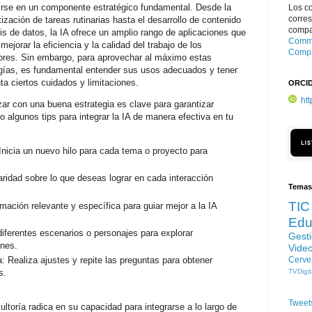
irse en un componente estratégico fundamental. Desde la
Los c
corre
ización de tareas rutinarias hasta el desarrollo de contenido
compar
sis de datos, la IA ofrece un amplio rango de aplicaciones que
Commo
ejorar la eficiencia y la calidad del trabajo de los
Compa
ores. Sin embargo, para aprovechar al máximo estas
gías, es fundamental entender sus usos adecuados y tener
ta ciertos cuidados y limitaciones.
ORCI
ht
r con una buena estrategia es clave para garantizar
o algunos tips para integrar la IA de manera efectiva en tu
nicia un nuevo hilo para cada tema o proyecto para
laridad sobre lo que deseas lograr en cada interacción
Temas
TIC
mación relevante y específica para guiar mejor a la IA
Edu
diferentes escenarios o personajes para explorar
Gest
ones.
Vide
Cerve
a: Realiza ajustes y repite las preguntas para obtener
TVDigit
s.
Tweet
ultoría radica en su capacidad para integrarse a lo largo de