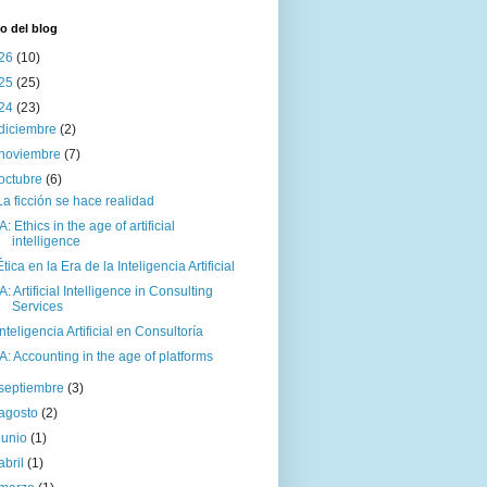
o del blog
26
(10)
25
(25)
24
(23)
diciembre
(2)
noviembre
(7)
octubre
(6)
La ficción se hace realidad
IA: Ethics in the age of artificial
intelligence
Ética en la Era de la Inteligencia Artificial
IA: Artificial Intelligence in Consulting
Services
Inteligencia Artificial en Consultoría
IA: Accounting in the age of platforms
septiembre
(3)
agosto
(2)
junio
(1)
abril
(1)