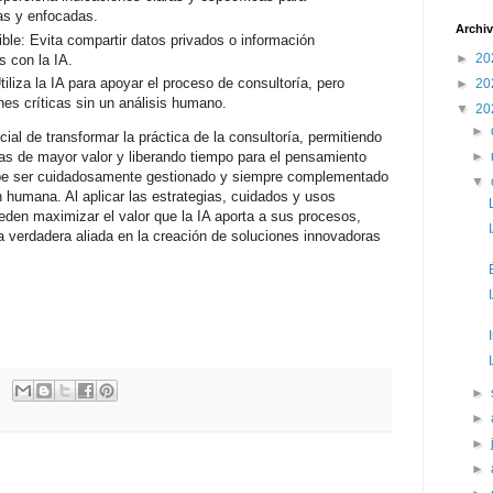
as y enfocadas.
Archiv
ble: Evita compartir datos privados o información
►
20
s con la IA.
iliza la IA para apoyar el proceso de consultoría, pero
►
20
es críticas sin un análisis humano.
▼
20
►
encial de transformar la práctica de la consultoría, permitiendo
►
eas de mayor valor y liberando tiempo para el pensamiento
ebe ser cuidadosamente gestionado y siempre complementado
▼
ón humana. Al aplicar las estrategias, cuidados y usos
eden maximizar el valor que la IA aporta a sus procesos,
 verdadera aliada en la creación de soluciones innovadoras
►
►
►
►