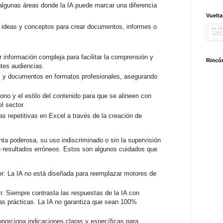
 algunas áreas donde la IA puede marcar una diferencia
Vuelta
r ideas y conceptos para crear documentos, informes o
.
 información compleja para facilitar la comprensión y
Rincón
ntes audiencias.
s y documentos en formatos profesionales, asegurando
tono y el estilo del contenido para que se alineen con
el sector.
s repetitivas en Excel a través de la creación de
ta poderosa, su uso indiscriminado o sin la supervisión
 resultados erróneos. Estos son algunos cuidados que
r: La IA no está diseñada para reemplazar motores de
ón: Siempre contrasta las respuestas de la IA con
ias prácticas. La IA no garantiza que sean 100%
porciona indicaciones claras y específicas para