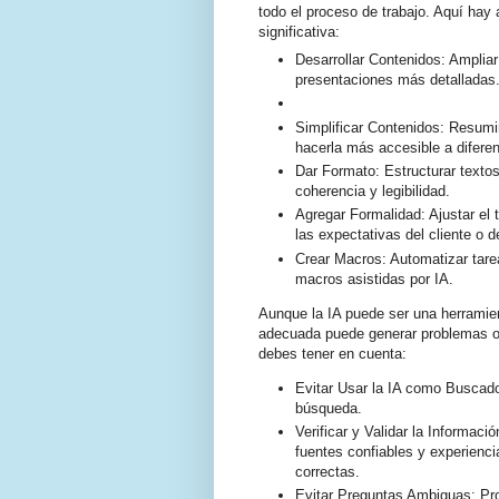
todo el proceso de trabajo. Aquí hay
significativa:
Desarrollar Contenidos: Amplia
presentaciones más detalladas
Simplificar Contenidos: Resumir
hacerla más accesible a difere
Dar Formato: Estructurar texto
coherencia y legibilidad.
Agregar Formalidad: Ajustar el 
las expectativas del cliente o d
Crear Macros: Automatizar tarea
macros asistidas por IA.
Aunque la IA puede ser una herramien
adecuada puede generar problemas o
debes tener en cuenta:
Evitar Usar la IA como Buscado
búsqueda.
Verificar y Validar la Informaci
fuentes confiables y experienc
correctas.
Evitar Preguntas Ambiguas: Pro