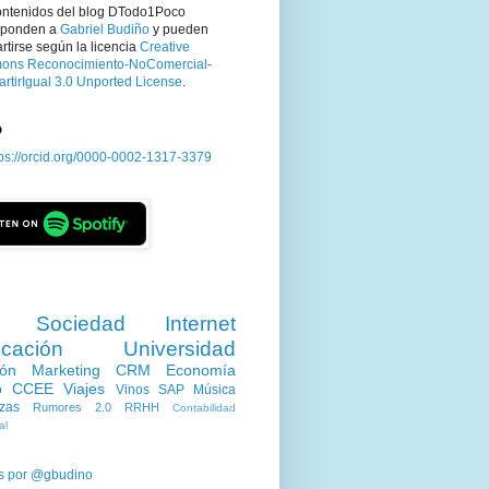
ontenidos del blog DTodo1Poco
sponden a
Gabriel Budiño
y pueden
tirse según la licencia
Creative
ns Reconocimiento-NoComercial-
rtirIgual 3.0 Unported License
.
D
tps://orcid.org/0000-0002-1317-3379
Sociedad
Internet
cación
Universidad
ión
Marketing
CRM
Economía
o
CCEE
Viajes
Vinos
SAP
Música
zas
Rumores 2.0
RRHH
Contabilidad
al
s por @gbudino