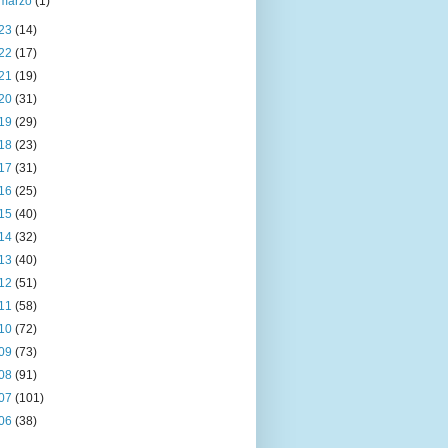
marzo
(1)
23
(14)
22
(17)
21
(19)
20
(31)
19
(29)
18
(23)
17
(31)
16
(25)
15
(40)
14
(32)
13
(40)
12
(51)
11
(58)
10
(72)
09
(73)
08
(91)
07
(101)
06
(38)