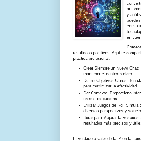
convert
automat
y análi
pueden m
consult
tecnolo
en cuen
Comenza
resultados positivos. Aquí te compart
práctica profesional:
Crear Siempre un Nuevo Chat: I
mantener el contexto claro.
Definir Objetivos Claros: Ten c
para maximizar la efectividad.
Dar Contexto: Proporciona infor
en sus respuestas.
Utilizar Juegos de Rol: Simula 
diversas perspectivas y soluci
Iterar para Mejorar la Respuest
resultados más precisos y útile
El verdadero valor de la IA en la cons