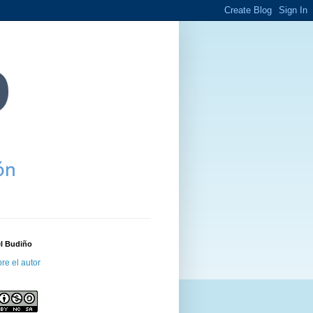
el Budiño
re el autor