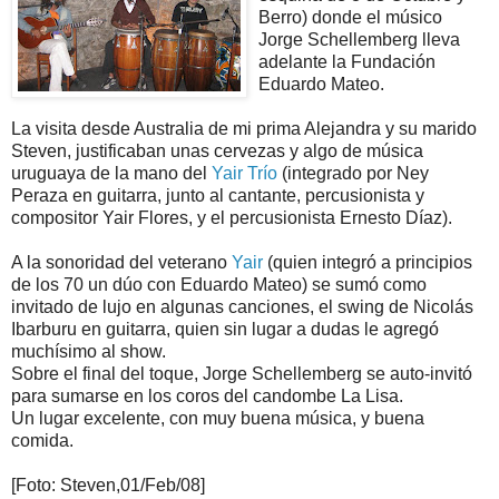
Berro) donde el músico
Jorge Schellemberg lleva
adelante la Fundación
Eduardo Mateo.
La visita desde Australia de mi prima Alejandra y su marido
Steven, justificaban unas cervezas y algo de música
uruguaya de la mano del
Yair Trío
(integrado por Ney
Peraza en guitarra, junto al cantante, percusionista y
compositor Yair Flores, y el percusionista Ernesto Díaz).
A la sonoridad del veterano
Yair
(quien integró a principios
de los 70 un dúo con Eduardo Mateo) se sumó como
invitado de lujo en algunas canciones, el swing de Nicolás
Ibarburu en guitarra, quien sin lugar a dudas le agregó
muchísimo al show.
Sobre el final del toque, Jorge Schellemberg se auto-invitó
para sumarse en los coros del candombe La Lisa.
Un lugar excelente, con muy buena música, y buena
comida.
[Foto: Steven,01/Feb/08]