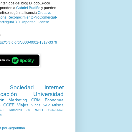
ontenidos del blog DTodo1Poco
sponden a
Gabriel Budiño
y pueden
tirse según la licencia
Creative
ns Reconocimiento-NoComercial-
rtirIgual 3.0 Unported License
.
D
tps://orcid.org/0000-0002-1317-3379
Sociedad
Internet
cación
Universidad
ión
Marketing
CRM
Economía
o
CCEE
Viajes
Vinos
SAP
Música
zas
Rumores 2.0
RRHH
Contabilidad
al
s por @gbudino