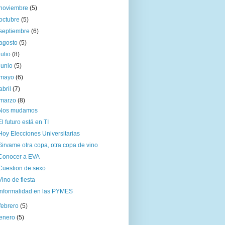
noviembre
(5)
octubre
(5)
septiembre
(6)
agosto
(5)
julio
(8)
junio
(5)
mayo
(6)
abril
(7)
marzo
(8)
Nos mudamos
El futuro está en TI
Hoy Elecciones Universitarias
Sirvame otra copa, otra copa de vino
Conocer a EVA
Cuestion de sexo
Vino de fiesta
Informalidad en las PYMES
febrero
(5)
enero
(5)