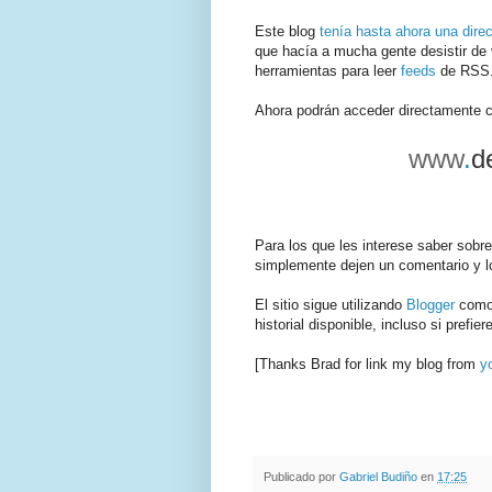
Este blog
tenía hasta ahora una dire
que hacía a mucha gente desistir de v
herramientas para leer
feeds
de RSS
Ahora podrán acceder directamente 
www
.
d
Para los que les interese saber sobre
simplemente dejen un comentario y lo 
El sitio sigue utilizando
Blogger
como 
historial disponible, incluso si prefie
[Thanks Brad for link my blog from
y
.
.
Publicado por
Gabriel Budiño
en
17:25