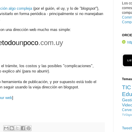
Los c
corre
cción algo compleja
(por el guión, el uy, y lo de
"blogspot"
),
compar
isitarlo en forma periódica - principalmente si no manejaban
Commo
.
Compa
con una dirección web mucho mas simple:
ORCI
e
t
odo
un
poco
.com.uy
ht
 el trámite, los costos y las posibles "complicaciones",
explico ahí (para no aburrir).
Temas
herramienta de publicación, y por supuesto está todo el
TIC
ren seguir usando la vieja dirección en blogspot.
Edu
our web
]
Gest
Vide
Cerve
TVDigit
Tweet