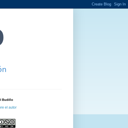
el Budiño
re el autor