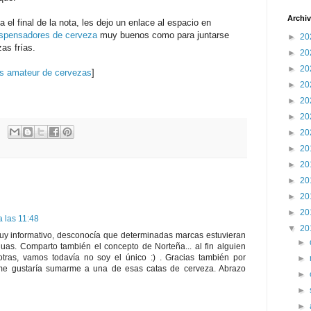
Archiv
 el final de la nota, les dejo un enlace al espacio en
ispensadores de cerveza
muy buenos como para juntarse
►
20
as frías.
►
20
►
20
s amateur de cervezas
]
►
20
►
20
►
20
►
20
►
20
►
20
►
20
►
20
►
20
 las 11:48
▼
20
muy informativo, desconocía que determinadas marcas estuvieran
►
uas. Comparto también el concepto de Norteña... al fin alguien
tras, vamos todavía no soy el único :) . Gracias también por
►
 me gustaría sumarme a una de esas catas de cerveza. Abrazo
►
►
►