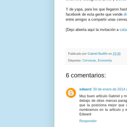
Y de yapa, para los que llegaron hasta
facebook de esta gente que vende
d
entre amigos a compartir unas cervez
[Dejo abierta aquí la invitación a
cata
.
.
Publicado por
Gabriel Budiño
en
23:30
Etiquetas:
Cervezas
,
Economía
6 comentarios:
edward
30 de enero de 2014 a
Muy buen artículo Gabriel y 
debajo de otras marcas parag
que la posiciona mejor que o
nombrarnos en tu artículo y
Edward
Responder