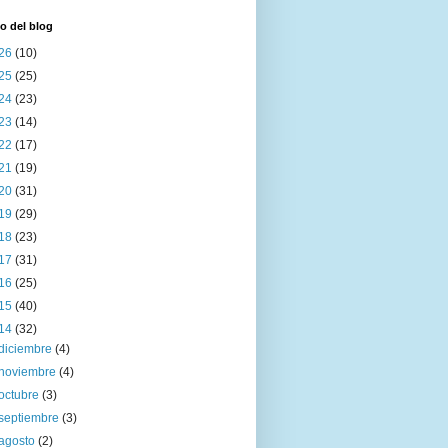
o del blog
26
(10)
25
(25)
24
(23)
23
(14)
22
(17)
21
(19)
20
(31)
19
(29)
18
(23)
17
(31)
16
(25)
15
(40)
14
(32)
diciembre
(4)
noviembre
(4)
octubre
(3)
septiembre
(3)
agosto
(2)