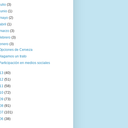
julio
(3)
junio
(1)
mayo
(2)
abril
(1)
marzo
(3)
febrero
(3)
enero
(3)
Opciones de Cerveza
Hagamos un trato
Participación en medios sociales
13
(40)
12
(51)
11
(58)
10
(72)
09
(73)
08
(91)
07
(101)
06
(38)