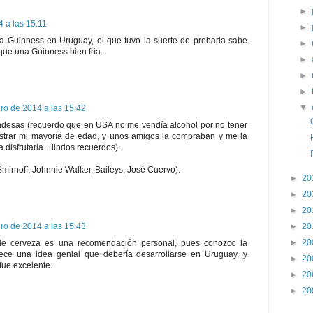
►
 a las 15:11
►
 Guinness en Uruguay, el que tuvo la suerte de probarla sabe
►
ue una Guinness bien fría.
►
►
►
▼
ro de 2014 a las 15:42
ndesas (recuerdo que en USA no me vendía alcohol por no tener
trar mi mayoría de edad, y unos amigos la compraban y me la
disfrutarla... lindos recuerdos).
mirnoff, Johnnie Walker, Baileys, José Cuervo).
►
20
►
20
►
20
►
20
ro de 2014 a las 15:43
►
20
de cerveza es una recomendación personal, pues conozco la
ece una idea genial que debería desarrollarse en Uruguay, y
►
20
fue excelente.
►
20
►
20