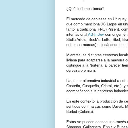
¿Qué podemos tomar?
El mercado de cervezas en Uruguay, 
que como menciona JG Lagos en una
tanto la tradicional FNC (Pilsen), c
internacional
AB-InBev
con origen en
Stella Artois, Beck's, Leffe, Skol, B
entre sus marcas) colocándose como
Mientras las distintas cervezas local
liviana para adaptarse a la mayoría d
distingue a la Norteña, al parecer ti
cerveza premium.
La primer alternativa industrial a est
Costeña, Cusqueña, Cristal, etc.), y
acompañando sus cervezas holande
En este contexto la producción de c
sentidos con marcas como Davok, Ma
Barbot (Colonia).
Estas se pueden conseguir a través 
Shannon, Gallaghers, Ennis y Burles