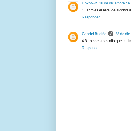
Unknown
28 de diciembre de 
Cuanto es el nivel de alcohol 
Responder
Gabriel Budiño
28 de dic
4.8 un poco mas alto que las i
Responder