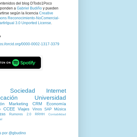
ontenidos del blog DTodo1Poco
sponden a
Gabriel Budiño
y pueden
tirse según la licencia
Creative
ns Reconocimiento-NoComercial-
rtirIgual 3.0 Unported License
.
D
tps://orcid.org/0000-0002-1317-3379
Sociedad
Internet
cación
Universidad
ión
Marketing
CRM
Economía
o
CCEE
Viajes
Vinos
SAP
Música
zas
Rumores 2.0
RRHH
Contabilidad
al
s por @gbudino