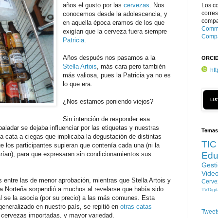
años el gusto por las
cervezas
. Nos
Los c
corre
conocemos desde la adolescencia, y
compar
en aquella época eramos de los que
Commo
exigían que la cerveza fuera siempre
Compa
Patricia
.
Años después nos pasamos a la
ORCI
Stella Artois
, más cara pero también
ht
más valiosa, pues la Patricia ya no es
lo que era.
¿Nos estamos poniendo viejos?
Sin intención de responder esa
paladar se dejaba influenciar por las etiquetas y nuestras
Temas
a cata a ciegas que implicaba la degustación de distintas
TIC
los participantes supieran que contenía cada una (ni la
rían), para que expresaran sin condicionamientos sus
Edu
Gest
Vide
s entre las de menor aprobación, mientras que Stella Artois y
Cerve
 La Norteña sorpendió a muchos al revelarse que había sido
TVDigit
 se la asocia (por su precio) a las más comunes. Esta
eneralizado en nuestro país, se repitió en
otras catas
Tweet
s cervezas importadas, y mayor variedad.