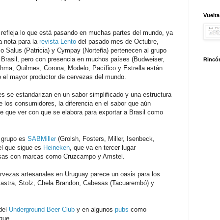
Vuelta
refleja lo que está pasando en muchas partes del mundo, ya
 nota para la
revista Lento
del pasado mes de Octubre,
omo Salus (Patricia) y Cympay (Norteña) pertenecen al grupo
 Brasil, pero con presencia en muchos países (Budweiser,
Rincón
rahma, Quilmes, Corona, Modelo, Pacífico y Estrella están
 el mayor productor de cervezas del mundo.
es se estandarizan en un sabor simplificado y una estructura
e los consumidores, la diferencia en el sabor que aún
ene que ver con que se elabora para exportar a Brasil como
e grupo es
SABMiller
(Grolsh, Fosters, Miller, Isenbeck,
 el que sigue es
Heineken
, que va en tercer lugar
sas con marcas como Cruzcampo y Amstel.
ervezas artesanales en Uruguay parece un oasis para los
stra, Stolz, Chela Brandon, Cabesas (Tacuarembó) y
del
Underground Beer Club
y en algunos
pubs
como
que.