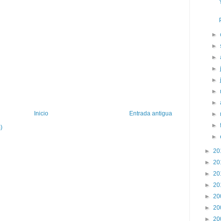
►
►
►
►
►
►
►
Inicio
Entrada antigua
►
►
)
►
►
20
►
20
►
20
►
20
►
20
►
20
►
20