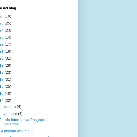
o del blog
26
(10)
25
(25)
24
(23)
23
(14)
22
(17)
21
(19)
20
(31)
19
(29)
18
(23)
17
(31)
16
(25)
15
(40)
14
(32)
diciembre
(4)
noviembre
(4)
Charla Informativa Posgrado en
Sistemas
La historia en un tuit