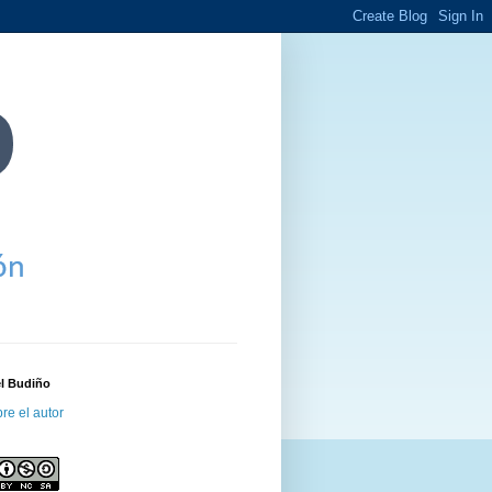
el Budiño
re el autor