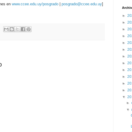
ones en
www.ccee.edu.uy/posgrado
|
posgrado@ccee.edu.uy
]
Archiv
►
20
►
20
►
20
►
20
►
20
►
20
►
20
o
►
20
►
20
►
20
►
20
►
20
▼
20
►
▼