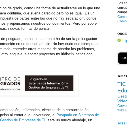
Los c
corre
ación de grado, como una forma de actualizarse en lo que uno
compar
era continua, que suena parecido pero no es igual. Es un
Commo
mpuesta de partes entre las que no hay separación’, donde
Compa
os y repensamos nuestros conocimientos. Pero por sobre
eas, nuevas formas de pensar.
ORCI
de posgrado, no necesariamente ha de ser la prolongación
ht
a formación en un sentido amplio. No hay duda que siempre es
a mirada, entender otras maneras de abordar los problemas,
tro lenguaje, elaborar proyectos multidisciplinarios con
Temas
TIC
Edu
Gest
Vide
Cerve
omputación, informática, ciencias de la comunicación,
TVDigit
pción al entrar a la universidad, el
Posgrado en Sistemsa de
 Gestión de Empresas de TI
, será un nuevo abordaje, un
Tweet