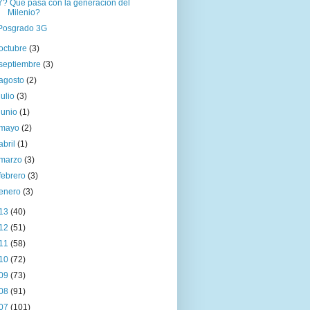
Y? Qué pasa con la generación del
Milenio?
Posgrado 3G
octubre
(3)
septiembre
(3)
agosto
(2)
julio
(3)
junio
(1)
mayo
(2)
abril
(1)
marzo
(3)
febrero
(3)
enero
(3)
13
(40)
12
(51)
11
(58)
10
(72)
09
(73)
08
(91)
07
(101)