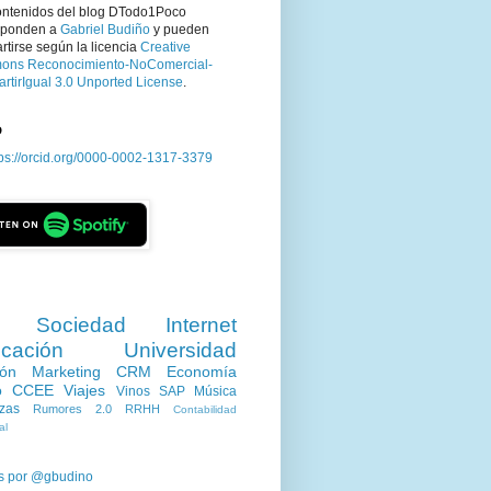
ontenidos del blog DTodo1Poco
sponden a
Gabriel Budiño
y pueden
tirse según la licencia
Creative
ns Reconocimiento-NoComercial-
rtirIgual 3.0 Unported License
.
D
tps://orcid.org/0000-0002-1317-3379
Sociedad
Internet
cación
Universidad
ión
Marketing
CRM
Economía
o
CCEE
Viajes
Vinos
SAP
Música
zas
Rumores 2.0
RRHH
Contabilidad
al
s por @gbudino