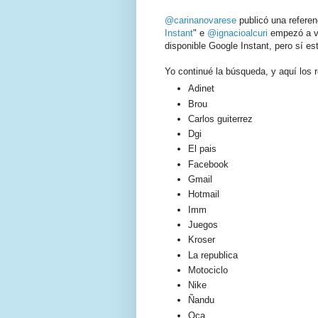
@carinanovarese
publicó una referenc
Instant
" e
@ignacioalcuri
empezó a v
disponible Google Instant, pero sí es
Yo continué la búsqueda, y aquí los 
Adinet
Brou
Carlos guiterrez
Dgi
El pais
Facebook
Gmail
Hotmail
Imm
Juegos
Kroser
La republica
Motociclo
Nike
Ñandu
Oca