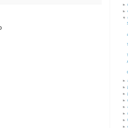
►
►
▼
o
►
►
►
►
►
►
►
►