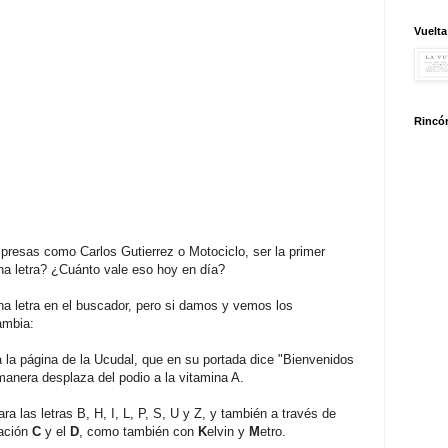
Vuelta
Rincón
esas como Carlos Gutierrez o Motociclo, ser la primer
una letra? ¿Cuánto vale eso hoy en día?
na letra en el buscador, pero si damos
y vemos los
ambia:
 a la página de la Ucudal, que en su portada dice "Bienvenidos
 manera desplaza del podio a la vitamina A.
ra las letras B, H, I, L, P, S, U y Z, y también a través de
mación
C
y el
D
, como también con
K
elvin y
M
etro.