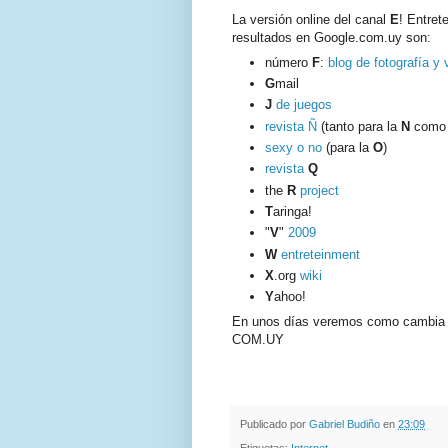
La versión online del canal
E
! Entret
resultados en Google.com.uy son:
número
F
:
blog de fotografía y 
G
mail
J
de juegos
revista Ñ
(tanto para la
N
como 
sexy o no
(para la
O
)
revista
Q
the
R
project
T
aringa!
"
V
"
2009
W
entreteinment
X
.org
wiki
Y
ahoo!
En unos días veremos como cambia l
COM.UY
.
.
Publicado por
Gabriel Budiño
en
23:09