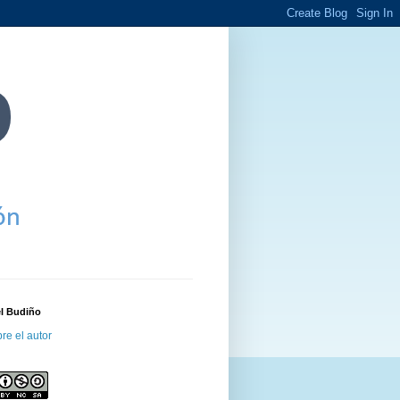
el Budiño
re el autor