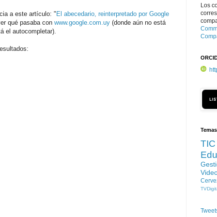
Los c
corre
ia a este artículo: "
El abecedario, reinterpretado por Google
compar
er qué pasaba con
www.google.com.uy
(donde aún no está
Commo
tá el autocompletar).
Compa
resultados:
ORCI
ht
Temas
TIC
Edu
Gest
Vide
Cerve
TVDigit
Tweet