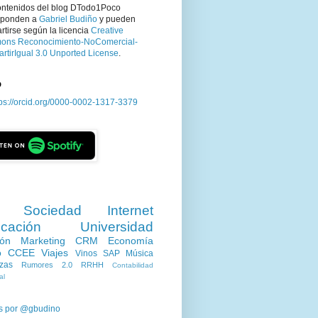
ontenidos del blog DTodo1Poco
sponden a
Gabriel Budiño
y pueden
tirse según la licencia
Creative
ns Reconocimiento-NoComercial-
rtirIgual 3.0 Unported License
.
D
tps://orcid.org/0000-0002-1317-3379
Sociedad
Internet
cación
Universidad
ión
Marketing
CRM
Economía
o
CCEE
Viajes
Vinos
SAP
Música
zas
Rumores 2.0
RRHH
Contabilidad
al
s por @gbudino