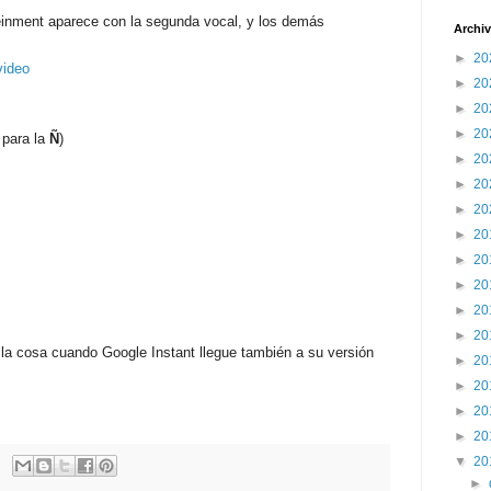
einment aparece con la segunda vocal, y los demás
Archiv
►
20
video
►
20
►
20
►
20
para la
Ñ
)
►
20
►
20
►
20
►
20
►
20
►
20
►
20
►
20
a cosa cuando Google Instant llegue también a su versión
►
20
►
20
►
20
►
20
▼
20
►