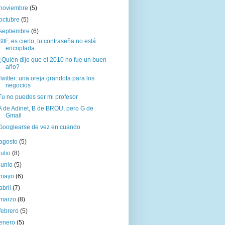
noviembre
(5)
octubre
(5)
septiembre
(6)
SIIF, es cierto, tu contraseña no está
encriptada
¿Quién dijo que el 2010 no fue un buen
año?
Twitter: una oreja grandota para los
negocios
Tu no puedes ser mi profesor
A de Adinet, B de BROU, pero G de
Gmail
Googlearse de vez en cuando
agosto
(5)
julio
(8)
junio
(5)
mayo
(6)
abril
(7)
marzo
(8)
febrero
(5)
enero
(5)